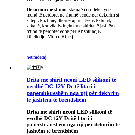
Dekorimi me shumë skena
Neon fleksi ynë
mund të përdoret në shumë vende për dekorim si
shtëpi, kuzhinë, dhomë gjumi, festë, kabinet,
shkallë, konvikt.Ndriçimi me shirita të jashtëm
mund të përdoret edhe për Krishtlindje,
Ditëlindje, Vitin e Ri, etj.
hetim
detaj
Drita me shirit neoni LED silikoni të
verdhë DC 12V Dritë litari i
papërshkueshëm nga uji për dekorim
të jashtëm të brendshëm
Drita me shirit neoni LED silikoni të
verdhë DC 12V Dritë litari i
papërshkueshëm nga uji për dekorim të
jashtëm të brendshëm