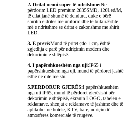
2. Dritat neoni super të ndritshme:
Ne
përdorim LED premium 2835SMD, 120Led/M,
të cilat janë shumë të dendura, duke e bërë
shiritin e dritës më uniform dhe të bukur.Është
më e ndritshme se dritat e zakonshme me shirit
LED.
3. E prerë:
Mund të pritet çdo 1 cm, është
zgjedhja e parë për ndriçimin modern dhe
dekorimin e shtëpisë.
4. I papërshkueshëm nga uji:
IP65 i
papërshkueshëm nga uji, mund të përdoret jashtë
edhe në ditë me shi.
5.
PERDORUR GJERËS:
I papërshkueshëm
nga uji IP65, mund të përdoret gjerësisht për
dekorimin e shtëpisë, ekranin LOGO, tabelën e
reklamave, shenjat e reklamave të jashtme dhe të
aplikohet në hotele, KTV, bare, ndriçim të
atmosferës komerciale të rrugëve.