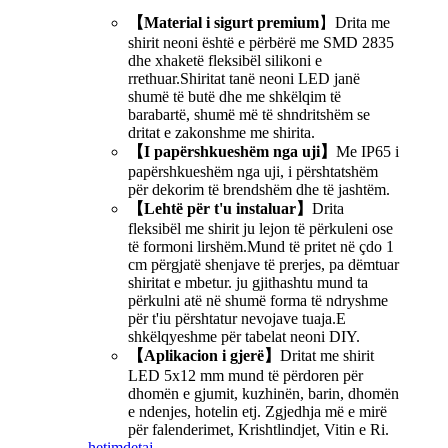
【Material i sigurt premium
】Drita me
shirit neoni është e përbërë me SMD 2835
dhe xhaketë fleksibël silikoni e
rrethuar.Shiritat tanë neoni LED janë
shumë të butë dhe me shkëlqim të
barabartë, shumë më të shndritshëm se
dritat e zakonshme me shirita.
【I papërshkueshëm nga uji】
Me IP65 i
papërshkueshëm nga uji, i përshtatshëm
për dekorim të brendshëm dhe të jashtëm.
【Lehtë për t'u instaluar】
Drita
fleksibël me shirit ju lejon të përkuleni ose
të formoni lirshëm.Mund të pritet në çdo 1
cm përgjatë shenjave të prerjes, pa dëmtuar
shiritat e mbetur. ju gjithashtu mund ta
përkulni atë në shumë forma të ndryshme
për t'iu përshtatur nevojave tuaja.E
shkëlqyeshme për tabelat neoni DIY.
【Aplikacion i gjerë】
Dritat me shirit
LED 5x12 mm mund të përdoren për
dhomën e gjumit, kuzhinën, barin, dhomën
e ndenjes, hotelin etj. Zgjedhja më e mirë
për falenderimet, Krishtlindjet, Vitin e Ri.
hetim
detaj