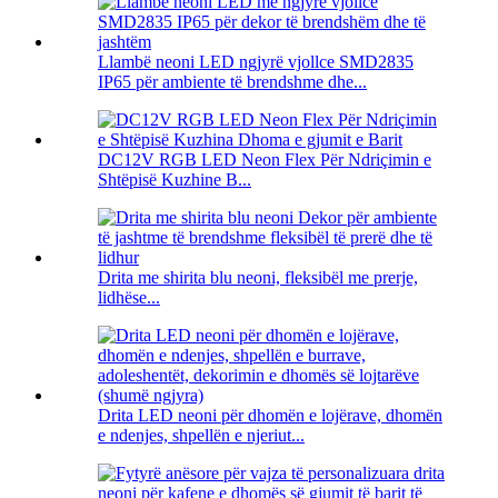
Llambë neoni LED ngjyrë vjollce SMD2835
IP65 për ambiente të brendshme dhe...
DC12V RGB LED Neon Flex Për Ndriçimin e
Shtëpisë Kuzhine B...
Drita me shirita blu neoni, fleksibël me prerje,
lidhëse...
Drita LED neoni për dhomën e lojërave, dhomën
e ndenjes, shpellën e njeriut...