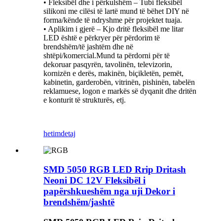
• Fleksibël dhe i përkulshëm – Tubi fleksibël
silikoni me cilësi të lartë mund të bëhet DIY në
forma/kënde të ndryshme për projektet tuaja.
• Aplikim i gjerë – Kjo dritë fleksibël me litar
LED është e përkryer për përdorim të
brendshëm/të jashtëm dhe në
shtëpi/komercial.Mund ta përdorni për të
dekoruar pasqyrën, tavolinën, televizorin,
kornizën e derës, makinën, biçikletën, pemët,
kabinetin, garderobën, vitrinën, pishinën, tabelën
reklamuese, logon e markës së dyqanit dhe dritën
e konturit të strukturës, etj.
hetim
detaj
SMD 5050 RGB LED Rrip Dritash
Neoni DC 12V Fleksibël i
papërshkueshëm nga uji Dekor i
brendshëm/jashtë