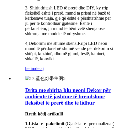
3. Shirit dritash LED të prerë dhe DIY, ky rrip
fleksibël është i prerë, mund ta prisni në bazë të
kërkesave tuaja, gjë që është e përshtatshme për
ju për të kontrolluar gjatësinë. Është i
përkulshëm, ju mund të bëni vetë shenja ose
shkronja me modele të ndryshme.
4,Dekorimi me shumë skena,Rripi LED neon
mund të përdoret në shumë vende për dekorim si
shtëpi, kuzhinë, dhomë gjumi, festë, kabinet,
shkallë, konvikt.
hetim
detaj
Drita me shirita blu neoni Dekor për
ambiente të jashtme të brendshme
fleksibël të prerë dhe të lidhur
Rreth këtij artikulli
1.Lista e paketimit
:(Gjatësia e personalizuar)