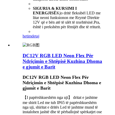
SIGURIA & KURSIMI I
ENERGJISË
Kjo dritë fleksibël LED me
litar neoni funksionon me Rrymë Direkte
12V që e bën atë të ulët të nxehtësisë.Pra,
është i prekshëm për fëmijët dhe të rriturit.
hetim
detaj
DC12V RGB LED Neon Flex Për
Ndriçimin e Shtëpisë Kuzhina Dhoma
e gjumit e Barit
DC12V RGB LED Neon Flex Për
Ndriçimin e Shtëpisë Kuzhina Dhoma e
gjumit e Barit
【I papërshkueshëm nga uji】 dritat e jashtme
me shirit Led me tub IP65 të papërshkueshëm
nga uji, shiritat e dritës Led të jashtme mund të
instalohen jashtë dhe të përballojnë spërkatjet ose