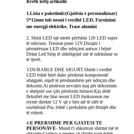
Rreth këtij artikulli:
1.
Lista e paketimit
:(Gjatësia e personalizuar)
5*12mm tub neoni i verdhë LED, Furnizimi
me energji elektrike, Trase alumini
2. Shirit LED një metër përfshin 120 LED super
të ndezura. Tension pune 12V.Dizajni i
përmirësuar LED dhe ndriçimi anësor i bëjnë
Dritat Led Strip të shkëlqejnë më të ndritshme se
të tjerët.
3.DURABLE DHE SIGURT.Shiriti i verdhë
LED është bërë duke përdorur komponentë
afatgjatë, mjaft të përshtatshëm për ndriçim dhe
dekorim.Ai plotëson nevojën tuaj për dekorimin
e shtëpisë ose çdo përdorim biznesi.Kjo dritë
fleksibël me litar neoni LED funksionon me
rrymë direkte 12 V që e bën atë të ulët të
nxehtësisë.Pra, është i prekshëm për fëmijët dhe
të rriturit.
4.
E PRERSHME PER GJATESI TE
PERSONAVE
- Mund t'i shkurtoni shiritat më të
shkurtër.Gjatësia e prerjes së shiritit tonë është