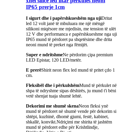
xhel silicë led litar përkulës neoni
IP65 prerje 1cm
I sigurt dhe i papërshkueshëm nga uji
Dritat
led 12 volt janë të mbuluara me një mëngë
silikoni miqësore me mjedisin, me tension të ulët
12 V dhe performanca e papërshkueshme nga uji
IP65 mund të përdoret pa shqetësime dhe drita
neoni mund të preket nga fëmijët.
Super e ndritshme
Ne përdorim çipa premium
LED Epistar, 120 LED/metër.
E prerë
Shirit neon flex led mund të pritet çdo 1
cm.
Fleksibël dhe i përkulshëm
Mund të përkulet në
shpa të ndryshme sipas dëshirës, ​​ju mund t'i bëni
vetë shenjat tuaja shumë lehtë.
Dekorimi me shumë skena
Neon fleksi ynë
mund të përdoret në shumë vende për dekorim si
shtëpi, kuzhinë, dhomë gjumi, festë, kabinet,
shkallë, konvikt.Ndriçimi me shirita të jashtëm
mund të përdoret edhe për Krishtlindje,