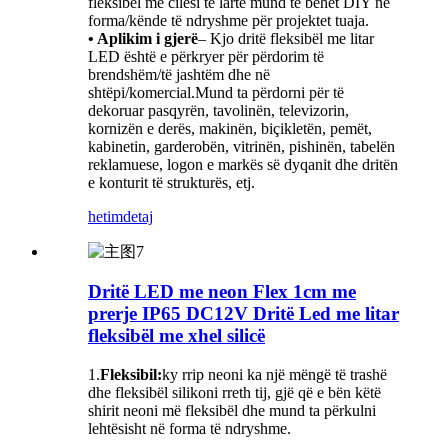
fleksibël me cilësi të lartë mund të bëhet DIY në
forma/kënde të ndryshme për projektet tuaja.
• Aplikim i gjerë
– Kjo dritë fleksibël me litar
LED është e përkryer për përdorim të
brendshëm/të jashtëm dhe në
shtëpi/komercial.Mund ta përdorni për të
dekoruar pasqyrën, tavolinën, televizorin,
kornizën e derës, makinën, biçikletën, pemët,
kabinetin, garderobën, vitrinën, pishinën, tabelën
reklamuese, logon e markës së dyqanit dhe dritën
e konturit të strukturës, etj.
hetim
detaj
Dritë LED me neon Flex 1cm me
prerje IP65 DC12V Dritë Led me litar
fleksibël me xhel silicë
1.
Fleksibil:
ky rrip neoni ka një mëngë të trashë
dhe fleksibël silikoni rreth tij, gjë që e bën këtë
shirit neoni më fleksibël dhe mund ta përkulni
lehtësisht në forma të ndryshme.