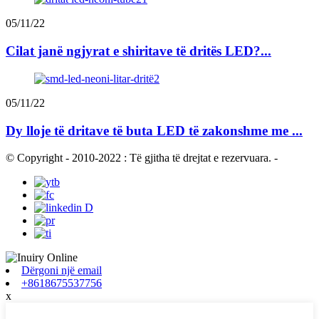
05/11/22
Cilat janë ngjyrat e shiritave të dritës LED?...
05/11/22
Dy lloje të dritave të buta LED të zakonshme me ...
© Copyright - 2010-2022 : Të gjitha të drejtat e rezervuara.
-
Dërgoni një email
+8618675537756
x