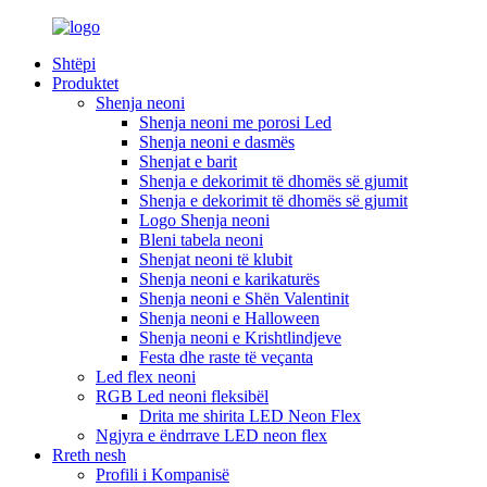
Shtëpi
Produktet
Shenja neoni
Shenja neoni me porosi Led
Shenja neoni e dasmës
Shenjat e barit
Shenja e dekorimit të dhomës së gjumit
Shenja e dekorimit të dhomës së gjumit
Logo Shenja neoni
Bleni tabela neoni
Shenjat neoni të klubit
Shenja neoni e karikaturës
Shenja neoni e Shën Valentinit
Shenja neoni e Halloween
Shenja neoni e Krishtlindjeve
Festa dhe raste të veçanta
Led flex neoni
RGB Led neoni fleksibël
Drita me shirita LED Neon Flex
Ngjyra e ëndrrave LED neon flex
Rreth nesh
Profili i Kompanisë