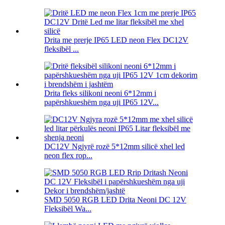
Drita me prerje IP65 LED neon Flex DC12V
fleksibël ...
Drita fleks silikoni neoni 6*12mm i
papërshkueshëm nga uji IP65 12V...
DC12V Ngjyrë rozë 5*12mm silicë xhel led
neon flex rop...
SMD 5050 RGB LED Drita Neoni DC 12V
Fleksibël Wa...