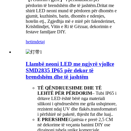
përdorim të brendshëm dhe të jashtëm.Dritat me
shirit LED neoni mund të përdoren për dhomën e
gjumit, kuzhinën, barin, dhomën e ndenjes,
hotelin etj., Zgjedhja më e mirë për falenderimet,
Krishtlindjet, Vitin e Ri të Gëzuar, dekorimin e
festave familjare DIY.
hetim
detaj
Llambë neoni LED me ngjyrë vjollce
SMD2835 IP65 për dekor të
brendshëm dhe të jashtëm
TË QËNDRUESHME DHE TË
LEHTË PËR PËRDORIM
– Tubi IP65 i
dritave LED është bërë nga materiali
silikoni i qëndrueshëm me grila ushqimore,
rezistent ndaj UV dhe flakës.transformatori
i përfshirë në paketë, thjesht fut dhe luaj..
E PRERSHME
Gjatësia e prerë 2,5 CM
në dekorime të veçanta banimi DIY ose
dizajnoni tabela unike komerciale.