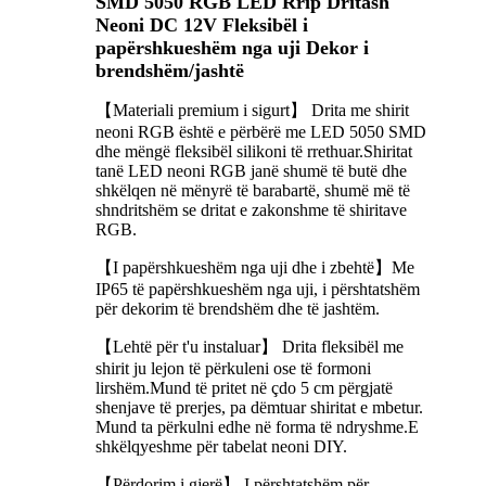
SMD 5050 RGB LED Rrip Dritash
Neoni DC 12V Fleksibël i
papërshkueshëm nga uji Dekor i
brendshëm/jashtë
【Materiali premium i sigurt】 Drita me shirit
neoni RGB është e përbërë me LED 5050 SMD
dhe mëngë fleksibël silikoni të rrethuar.Shiritat
tanë LED neoni RGB janë shumë të butë dhe
shkëlqen në mënyrë të barabartë, shumë më të
shndritshëm se dritat e zakonshme të shiritave
RGB.
【I papërshkueshëm nga uji dhe i zbehtë】Me
IP65 të papërshkueshëm nga uji, i përshtatshëm
për dekorim të brendshëm dhe të jashtëm.
【Lehtë për t'u instaluar】 Drita fleksibël me
shirit ju lejon të përkuleni ose të formoni
lirshëm.Mund të pritet në çdo 5 cm përgjatë
shenjave të prerjes, pa dëmtuar shiritat e mbetur.
Mund ta përkulni edhe në forma të ndryshme.E
shkëlqyeshme për tabelat neoni DIY.
【Përdorim i gjerë】 I përshtatshëm për