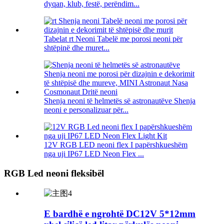
dyqan, klub, festë, perëndim...
Tabelat rt Neoni Tabelë me porosi neoni për
shtëpinë dhe muret...
Shenja neoni të helmetës së astronautëve Shenja
neoni e personalizuar për...
12V RGB LED neoni flex I papërshkueshëm
nga uji IP67 LED Neon Flex ...
RGB Led neoni fleksibël
E bardhë e ngrohtë DC12V 5*12mm