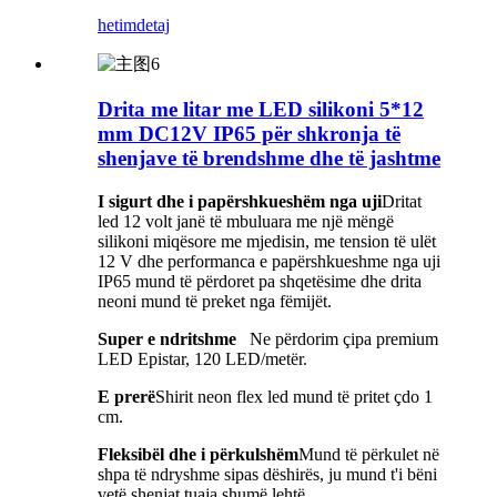
hetim
detaj
Drita me litar me LED silikoni 5*12
mm DC12V IP65 për shkronja të
shenjave të brendshme dhe të jashtme
I sigurt dhe i papërshkueshëm nga uji
Dritat
led 12 volt janë të mbuluara me një mëngë
silikoni miqësore me mjedisin, me tension të ulët
12 V dhe performanca e papërshkueshme nga uji
IP65 mund të përdoret pa shqetësime dhe drita
neoni mund të preket nga fëmijët.
Super e ndritshme
Ne përdorim çipa premium
LED Epistar, 120 LED/metër.
E prerë
Shirit neon flex led mund të pritet çdo 1
cm.
Fleksibël dhe i përkulshëm
Mund të përkulet në
shpa të ndryshme sipas dëshirës, ​​ju mund t'i bëni
vetë shenjat tuaja shumë lehtë.