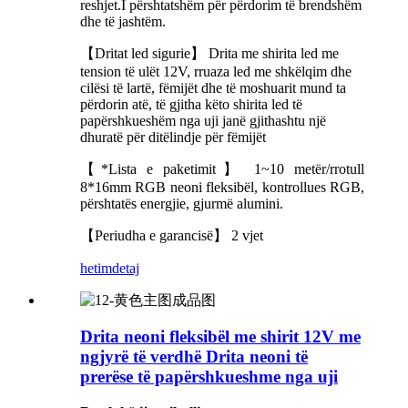
reshjet.I përshtatshëm për përdorim të brendshëm
dhe të jashtëm.
【Dritat led sigurie】 Drita me shirita led me
tension të ulët 12V, rruaza led me shkëlqim dhe
cilësi të lartë, fëmijët dhe të moshuarit mund ta
përdorin atë, të gjitha këto shirita led të
papërshkueshëm nga uji janë gjithashtu një
dhuratë për ditëlindje për fëmijët
【*Lista e paketimit】 1~10 metër/rrotull
8*16mm RGB neoni fleksibël, kontrollues RGB,
përshtatës energjie, gjurmë alumini.
【Periudha e garancisë】 2 vjet
hetim
detaj
Drita neoni fleksibël me shirit 12V me
ngjyrë të verdhë Drita neoni të
prerëse të papërshkueshme nga uji