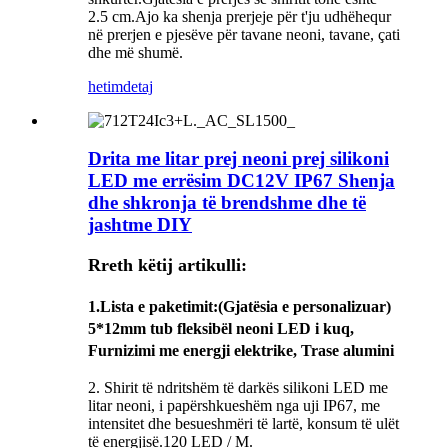
2.5 cm.Ajo ka shenja prerjeje për t'ju udhëhequr
në prerjen e pjesëve për tavane neoni, tavane, çati
dhe më shumë.
hetim
detaj
Drita me litar prej neoni prej silikoni
LED me errësim DC12V IP67 Shenja
dhe shkronja të brendshme dhe të
jashtme DIY
Rreth këtij artikulli:
1.
Lista e paketimit
:(Gjatësia e personalizuar)
5*12mm tub fleksibël neoni LED i kuq,
Furnizimi me energji elektrike, Trase alumini
2. Shirit të ndritshëm të darkës silikoni LED me
litar neoni, i papërshkueshëm nga uji IP67, me
intensitet dhe besueshmëri të lartë, konsum të ulët
të energjisë.120 LED / M.