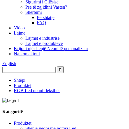
Sigurimi i Cilësisë
Pse të zgjidhni Vasten?
Shërbimi
Përshtatje
FAQ
Video
Lajme
Lajmet e industrisë
Lajmet e produkteve
Krijoni një shenjë Neoni të personalizuar
Na kontaktoni
English
Shtëpi
Produktet
RGB Led neoni fleksibël
Kategoritë
Produktet
Shenja neoni me porosi Led