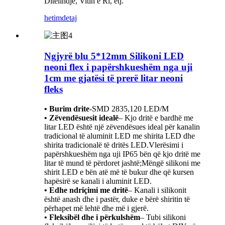
Ditëlindje, Vitin e Ri, etj.
hetim
detaj
Ngjyrë blu 5*12mm Silikoni LED
neoni flex i papërshkueshëm nga uji
1cm me gjatësi të prerë litar neoni
fleks
• Burim drite
-
SMD 2835,120 LED/M
• Zëvendësuesit idealë
– Kjo dritë e bardhë me
litar LED është një zëvendësues ideal për kanalin
tradicional të aluminit LED me shirita LED dhe
shirita tradicionalë të dritës LED.Vlerësimi i
papërshkueshëm nga uji IP65 bën që kjo dritë me
litar të mund të përdoret jashtë;Mëngë silikoni me
shirit LED e bën atë më të bukur dhe që kursen
hapësirë ​​se kanali i aluminit LED.
• Edhe ndriçimi me dritë
– Kanali i silikonit
është anash dhe i pastër, duke e bërë shiritin të
përhapet më lehtë dhe më i gjerë.
• Fleksibël dhe i përkulshëm
– Tubi silikoni