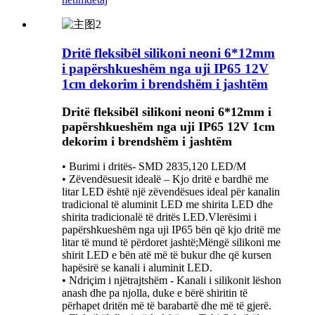
Dritë fleksibël silikoni neoni 6*12mm
i papërshkueshëm nga uji IP65 12V
1cm dekorim i brendshëm i jashtëm
Dritë fleksibël silikoni neoni 6*12mm i
papërshkueshëm nga uji IP65 12V 1cm
dekorim i brendshëm i jashtëm
• Burimi i dritës- SMD 2835,120 LED/M
• Zëvendësuesit idealë – Kjo dritë e bardhë me
litar LED është një zëvendësues ideal për kanalin
tradicional të aluminit LED me shirita LED dhe
shirita tradicionalë të dritës LED.Vlerësimi i
papërshkueshëm nga uji IP65 bën që kjo dritë me
litar të mund të përdoret jashtë;Mëngë silikoni me
shirit LED e bën atë më të bukur dhe që kursen
hapësirë ​​se kanali i aluminit LED.
• Ndriçim i njëtrajtshëm - Kanali i silikonit lëshon
anash dhe pa njolla, duke e bërë shiritin të
përhapet dritën më të barabartë dhe më të gjerë.