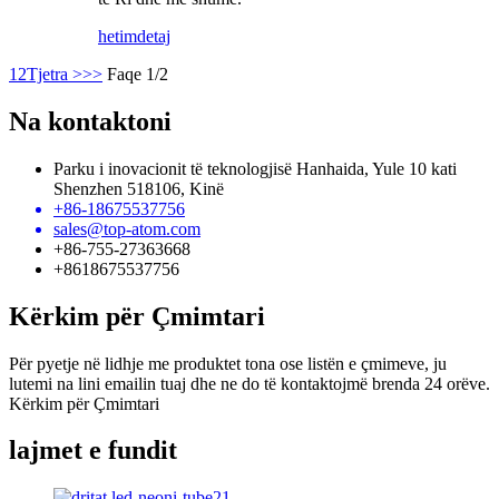
hetim
detaj
1
2
Tjetra >
>>
Faqe 1/2
Na kontaktoni
Parku i inovacionit të teknologjisë Hanhaida, Yule 10 kati
Shenzhen 518106, Kinë
+86-18675537756
sales@top-atom.com
+86-755-27363668
+8618675537756
Kërkim për Çmimtari
Për pyetje në lidhje me produktet tona ose listën e çmimeve, ju
lutemi na lini emailin tuaj dhe ne do të kontaktojmë brenda 24 orëve.
Kërkim për Çmimtari
lajmet e fundit