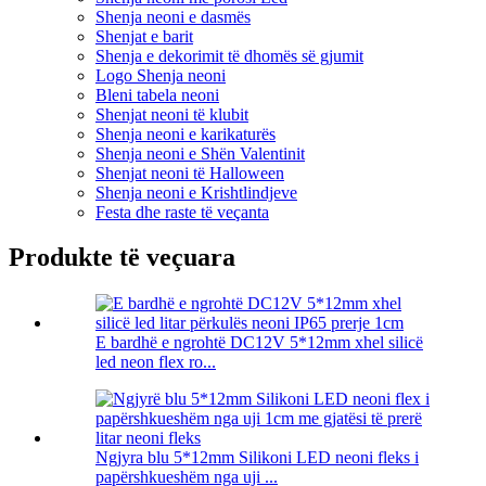
Shenja neoni e dasmës
Shenjat e barit
Shenja e dekorimit të dhomës së gjumit
Logo Shenja neoni
Bleni tabela neoni
Shenjat neoni të klubit
Shenja neoni e karikaturës
Shenja neoni e Shën Valentinit
Shenjat neoni të Halloween
Shenja neoni e Krishtlindjeve
Festa dhe raste të veçanta
Produkte të veçuara
E bardhë e ngrohtë DC12V 5*12mm xhel silicë
led neon flex ro...
Ngjyra blu 5*12mm Silikoni LED neoni fleks i
papërshkueshëm nga uji ...