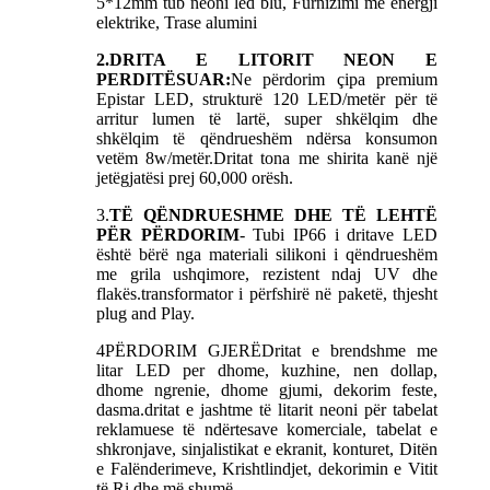
5*12mm tub neoni led blu, Furnizimi me energji
elektrike, Trase alumini
2.DRITA E LITORIT NEON E
PERDITËSUAR:
Ne përdorim çipa premium
Epistar LED, strukturë 120 LED/metër për të
arritur lumen të lartë, super shkëlqim dhe
shkëlqim të qëndrueshëm ndërsa konsumon
vetëm 8w/metër.Dritat tona me shirita kanë një
jetëgjatësi prej 60,000 orësh.
3.
TË QËNDRUESHME DHE TË LEHTË
PËR PËRDORIM
- Tubi IP66 i dritave LED
është bërë nga materiali silikoni i qëndrueshëm
me grila ushqimore, rezistent ndaj UV dhe
flakës.transformator i përfshirë në paketë, thjesht
plug and Play.
4
PËRDORIM GJERË
Dritat e brendshme me
litar LED per dhome, kuzhine, nen dollap,
dhome ngrenie, dhome gjumi, dekorim feste,
dasma.dritat e jashtme të litarit neoni për tabelat
reklamuese të ndërtesave komerciale, tabelat e
shkronjave, sinjalistikat e ekranit, konturet, Ditën
e Falënderimeve, Krishtlindjet, dekorimin e Vitit
të Ri dhe më shumë.