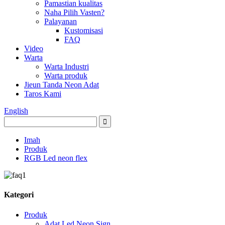
Pamastian kualitas
Naha Pilih Vasten?
Palayanan
Kustomisasi
FAQ
Video
Warta
Warta Industri
Warta produk
Jieun Tanda Neon Adat
Taros Kami
English
Imah
Produk
RGB Led neon flex
Kategori
Produk
Adat Led Neon Sign