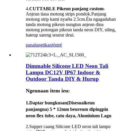
4.
CUTTABLE Pikeun panjang custom
-
Anjeun tiasa motong strips pondok.Panjang
motong strip kami nyaéta 2.5cm.Éta ngagaduhan
tanda motong pikeun nungtun anjeun dina
motong potongan pikeun tanda neon DIY, siling,
hateup sareng seueur deui.
panalungtikan
jéntré
Dimmable Silicone LED Neon Tali
Lampu DC12V IP67 Indoor &
Outdoor Tanda DIY & Hurup
Ngeunaan item ieu:
1.
Daptar bungkusan
(Disesuaikeun
panjangna) 5 * 12mm beureum dipingpin
neon flex tube, catu daya, Aluminium Lagu
2.Supper caang Silicone LED neon tali lampu