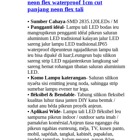
neon flex waterproof 1cm cut
panjang neon flex tali
• Sumber Cahaya
-
SMD 2835.120LEDs / M
• Pangganti idéal
- Lampu tali LED bodas ieu
mangrupikeun pengganti idéal pikeun saluran
aluminium LED tradisional kalayan jalur LED
sareng jalur lampu LED tradisional.IP65
waterproof dipeunteun ngajadikeun lampu tali
ieu bisa dipaké di luar;Leungeun baju silikon
sareng strip LED ngajantenkeun langkung saé
sareng hemat rohangan tibatan saluran aluminium
LED.
• Komo Lampu katerangan
- Saluran silikon
nyaéta sisi emitting jeung noda, sahingga strip
sumebar lampu evener tur lega.
• fléksibel & Bendable
- Tabung silikon fleksibel
kualitas luhur tiasa janten DIY kana bentuk /
sudut anu béda pikeun proyék anjeun.
• Aplikasi Wide
- Lampu tali LED fléksibel Ieu
sampurna pikeun indoor / outdoor sarta imah /
pamakéan komérsial.Anjeun tiasa nganggo éta
pikeun ngahias eunteung, méja, TV, kusen panto,
mobil, sapédah, tangkal, kabinét, papakéan,
jandela tampilan, kolam renang, papan iklan,