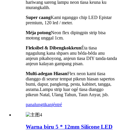
hariwang sareng lampu neon tiasa keuna ku
murangkalih.
Super caang
Kami nganggo chip LED Epistar
premium, 120 led / meter.
Méja potong
Neon flex dipingpin strip bisa
motong unggal 1cm.
Fleksibel & Dibengkokkeun
Éta tiasa
ngagulung kana shpaes anu béda-béda anu
anjeun pikahoyong, anjeun tiasa DIY tanda-tanda
anjeun kalayan gampang pisan.
Multi-adegan Hiasan
Flex neon kami tiasa
dianggo di seueur tempat pikeun hiasan sapertos
bumi, dapur, pangkeng, pesta, kabinet, tangga,
asrama.Lampu strip luar ogé tiasa dianggo
pikeun Natal, Ulang Tahun, Taun Anyar, jsb.
panalungtikan
jéntré
Warna biru 5 * 12mm Silicone LED