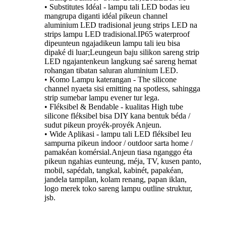
• Substitutes Idéal - lampu tali LED bodas ieu
mangrupa diganti idéal pikeun channel
aluminium LED tradisional jeung strips LED na
strips lampu LED tradisional.IP65 waterproof
dipeunteun ngajadikeun lampu tali ieu bisa
dipaké di luar;Leungeun baju silikon sareng strip
LED ngajantenkeun langkung saé sareng hemat
rohangan tibatan saluran aluminium LED.
• Komo Lampu katerangan - The silicone
channel nyaeta sisi emitting na spotless, sahingga
strip sumebar lampu evener tur lega.
• Fléksibel & Bendable - kualitas High tube
silicone fléksibel bisa DIY kana bentuk béda /
sudut pikeun proyék-proyék Anjeun.
• Wide Aplikasi - lampu tali LED fléksibel Ieu
sampurna pikeun indoor / outdoor sarta home /
pamakéan komérsial.Anjeun tiasa nganggo éta
pikeun ngahias eunteung, méja, TV, kusen panto,
mobil, sapédah, tangkal, kabinét, papakéan,
jandela tampilan, kolam renang, papan iklan,
logo merek toko sareng lampu outline struktur,
jsb.