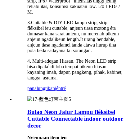
strip, IP67 waterproof , inténsitas tinggi jeung
reliabilitas, konsumsi kakuatan low.120 LEDs /
M.
3.Cuttable & DIY LED lampu strip, strip
fléksibel ieu cuttable, anjeun tiasa motong éta
dumasar kana sarat anjeun, nu merenah pikeun
anjeun ngadalikeun length.It urang bendable,
anjeun tiasa ngadamel tanda atawa hurup tina
pola béda sadayana ku sorangan.
4, Multi-adegan Hiasan, The Neon LED strip
bisa dipaké di loba tempat pikeun hiasan
kayaning imah, dapur, pangkeng, pihak, kabinet,
tangga, asrama.
panalungtikan
jéntré
Bulao Neon Jalur Lampu fléksibel
Cuttable Connectable indoor outdoor
decor
Ngeunaan item ieu