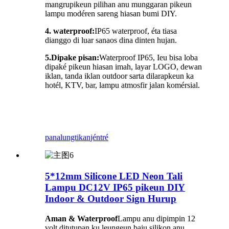
mangrupikeun pilihan anu munggaran pikeun
lampu modéren sareng hiasan bumi DIY.
4. waterproof:
IP65 waterproof, éta tiasa
dianggo di luar sanaos dina dinten hujan.
5.
Dipake pisan:
Waterproof IP65, Ieu bisa loba
dipaké pikeun hiasan imah, layar LOGO, dewan
iklan, tanda iklan outdoor sarta dilarapkeun ka
hotél, KTV, bar, lampu atmosfir jalan komérsial.
panalungtikan
jéntré
5*12mm Silicone LED Neon Tali
Lampu DC12V IP65 pikeun DIY
Indoor & Outdoor Sign Hurup
Aman & Waterproof
Lampu anu dipimpin 12
volt ditutupan ku leungeun baju silikon anu