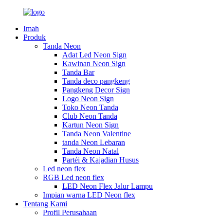
Imah
Produk
Tanda Neon
Adat Led Neon Sign
Kawinan Neon Sign
Tanda Bar
Tanda deco pangkeng
Pangkeng Decor Sign
Logo Neon Sign
Toko Neon Tanda
Club Neon Tanda
Kartun Neon Sign
Tanda Neon Valentine
tanda Neon Lebaran
Tanda Neon Natal
Partéi & Kajadian Husus
Led neon flex
RGB Led neon flex
LED Neon Flex Jalur Lampu
Impian warna LED Neon flex
Tentang Kami
Profil Perusahaan