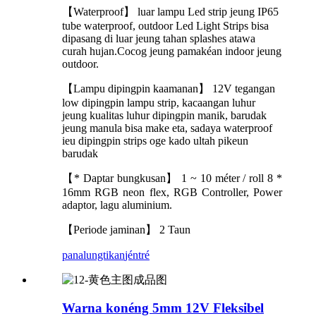
【Waterproof】 luar lampu Led strip jeung IP65
tube waterproof, outdoor Led Light Strips bisa
dipasang di luar jeung tahan splashes atawa
curah hujan.Cocog jeung pamakéan indoor jeung
outdoor.
【Lampu dipingpin kaamanan】 12V tegangan
low dipingpin lampu strip, kacaangan luhur
jeung kualitas luhur dipingpin manik, barudak
jeung manula bisa make eta, sadaya waterproof
ieu dipingpin strips oge kado ultah pikeun
barudak
【* Daptar bungkusan】 1 ~ 10 méter / roll 8 *
16mm RGB neon flex, RGB Controller, Power
adaptor, lagu aluminium.
【Periode jaminan】 2 Taun
panalungtikan
jéntré
Warna konéng 5mm 12V Fleksibel