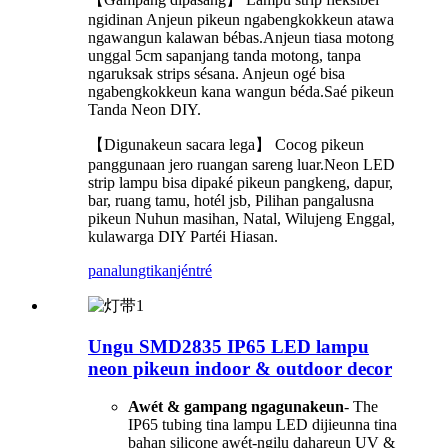
ngidinan Anjeun pikeun ngabengkokkeun atawa
ngawangun kalawan bébas.Anjeun tiasa motong
unggal 5cm sapanjang tanda motong, tanpa
ngaruksak strips sésana. Anjeun ogé bisa
ngabengkokkeun kana wangun béda.Saé pikeun
Tanda Neon DIY.
【Digunakeun sacara lega】 Cocog pikeun
panggunaan jero ruangan sareng luar.Neon LED
strip lampu bisa dipaké pikeun pangkeng, dapur,
bar, ruang tamu, hotél jsb, Pilihan pangalusna
pikeun Nuhun masihan, Natal, Wilujeng Enggal,
kulawarga DIY Partéi Hiasan.
panalungtikan
jéntré
Ungu SMD2835 IP65 LED lampu
neon pikeun indoor & outdoor decor
Awét & gampang ngagunakeun
- The
IP65 tubing tina lampu LED dijieunna tina
bahan silicone awét-ngilu dahareun UV &