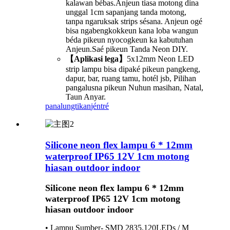
kalawan bébas.Anjeun tiasa motong dina
unggal 1cm sapanjang tanda motong,
tanpa ngaruksak strips sésana. Anjeun ogé
bisa ngabengkokkeun kana loba wangun
béda pikeun nyocogkeun ka kabutuhan
Anjeun.Saé pikeun Tanda Neon DIY.
【Aplikasi lega】
5x12mm Neon LED
strip lampu bisa dipaké pikeun pangkeng,
dapur, bar, ruang tamu, hotél jsb, Pilihan
pangalusna pikeun Nuhun masihan, Natal,
Taun Anyar.
panalungtikan
jéntré
Silicone neon flex lampu 6 * 12mm
waterproof IP65 12V 1cm motong
hiasan outdoor indoor
Silicone neon flex lampu 6 * 12mm
waterproof IP65 12V 1cm motong
hiasan outdoor indoor
• Lampu Sumber- SMD 2835,120LEDs / M