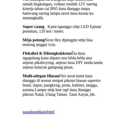
ramah lingkungan, voltase rendah 12V sareng
kinerja tahan cai IP65 tiasa dianggo tanpa
hariwang sareng lampu neon tiasa keuna ku
murangkalih.
Super caang
Kami nganggo chip LED Epistar
premium, 120 led / meter.
Méja potong
Neon flex dipingpin strip bisa
motong unggal 1cm.
Fleksibel & Dibengkokkeun
Éta tiasa
ngagulung kana shpaes anu béda-béda anu
anjeun pikahoyong, anjeun tiasa DIY tanda-tanda
anjeun kalayan gampang pisan.
Multi-adegan Hiasan
Flex neon kami tiasa
dianggo di seueur tempat pikeun hiasan sapertos
bumi, dapur, pangkeng, pesta, kabinet, tangga,
asrama.Lampu strip luar ogé tiasa dianggo
pikeun Natal, Ulang Tahun, Taun Anyar, jsb.
panalungtikan
jéntré