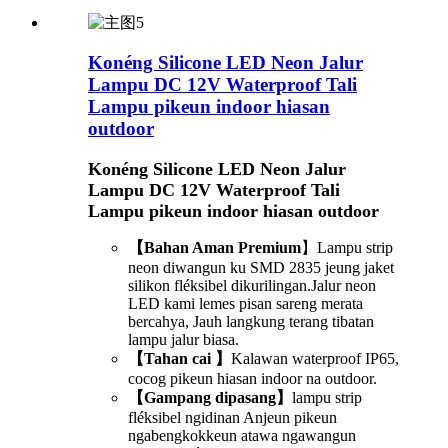
Konéng Silicone LED Neon Jalur
Lampu DC 12V Waterproof Tali
Lampu pikeun indoor hiasan
outdoor
Konéng Silicone LED Neon Jalur
Lampu DC 12V Waterproof Tali
Lampu pikeun indoor hiasan outdoor
【Bahan Aman Premium
】Lampu strip
neon diwangun ku SMD 2835 jeung jaket
silikon fléksibel dikurilingan.Jalur neon
LED kami lemes pisan sareng merata
bercahya, Jauh langkung terang tibatan
lampu jalur biasa.
【Tahan cai 】
Kalawan waterproof IP65,
cocog pikeun hiasan indoor na outdoor.
【Gampang dipasang】
lampu strip
fléksibel ngidinan Anjeun pikeun
ngabengkokkeun atawa ngawangun