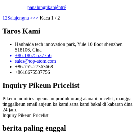
panalungtikan
jéntré
1
2
Salajengna >
>>
Kaca 1 / 2
Taros Kami
Hanhaida tech innovation park, Yule 10 floor shenzhen
518106, Cina
+86-18675537756
sales@top-atom.com
+86-755-27363668
+8618675537756
Inquiry Pikeun Pricelist
Pikeun inquiries ngeunaan produk urang atanapi pricelist, mangga
tinggalkeun email anjeun ka kami sarta kami bakal di kabaran dina
24 jam.
Inquiry Pikeun Pricelist
bérita paling énggal