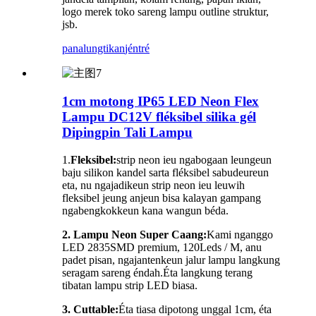
logo merek toko sareng lampu outline struktur,
jsb.
panalungtikan
jéntré
1cm motong IP65 LED Neon Flex
Lampu DC12V fléksibel silika gél
Dipingpin Tali Lampu
1.
Fleksibel:
strip neon ieu ngabogaan leungeun
baju silikon kandel sarta fléksibel sabudeureun
eta, nu ngajadikeun strip neon ieu leuwih
fleksibel jeung anjeun bisa kalayan gampang
ngabengkokkeun kana wangun béda.
2. Lampu Neon Super Caang:
Kami nganggo
LED 2835SMD premium, 120Leds / M, anu
padet pisan, ngajantenkeun jalur lampu langkung
seragam sareng éndah.Éta langkung terang
tibatan lampu strip LED biasa.
3. Cuttable:
Éta tiasa dipotong unggal 1cm, éta