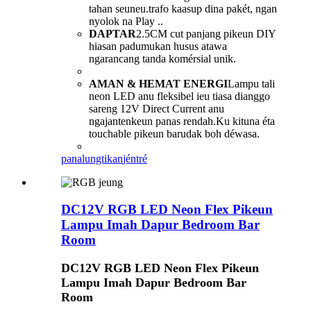
tahan seuneu.trafo kaasup dina pakét, ngan
nyolok na Play ..
DAPTAR
2.5CM cut panjang pikeun DIY
hiasan padumukan husus atawa
ngarancang tanda komérsial unik.
AMAN & HEMAT ENERGI
Lampu tali
neon LED anu fleksibel ieu tiasa dianggo
sareng 12V Direct Current anu
ngajantenkeun panas rendah.Ku kituna éta
touchable pikeun barudak boh déwasa.
panalungtikan
jéntré
DC12V RGB LED Neon Flex Pikeun
Lampu Imah Dapur Bedroom Bar
Room
DC12V RGB LED Neon Flex Pikeun
Lampu Imah Dapur Bedroom Bar
Room