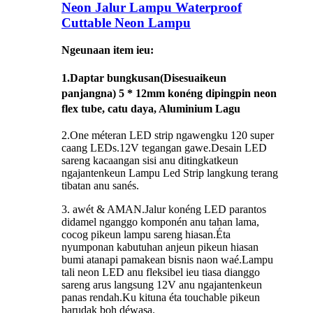
Neon Jalur Lampu Waterproof
Cuttable Neon Lampu
Ngeunaan item ieu:
1.
Daptar bungkusan
(Disesuaikeun
panjangna) 5 * 12mm konéng dipingpin neon
flex tube, catu daya, Aluminium Lagu
2.One méteran LED strip ngawengku 120 super
caang LEDs.12V tegangan gawe.Desain LED
sareng kacaangan sisi anu ditingkatkeun
ngajantenkeun Lampu Led Strip langkung terang
tibatan anu sanés.
3. awét & AMAN.Jalur konéng LED parantos
didamel nganggo komponén anu tahan lama,
cocog pikeun lampu sareng hiasan.Éta
nyumponan kabutuhan anjeun pikeun hiasan
bumi atanapi pamakean bisnis naon waé.Lampu
tali neon LED anu fleksibel ieu tiasa dianggo
sareng arus langsung 12V anu ngajantenkeun
panas rendah.Ku kituna éta touchable pikeun
barudak boh déwasa.