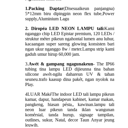
1.Packing Daptar
(Disesuaikeun panjangna)
5*12mm biru dipingpin neon flex tube,Power
supply,Aluminium Lagu
2. Diropéa LED NEON LAMPU tali:
Kami
nganggo chip LED Epistar premium, 120 LEDs /
struktur méter pikeun ngahontal lumen anu luhur,
kacaangan super sareng glowing konsisten bari
ngan ukur nganggo 8w / meter.Lampu strip kami
gaduh umur hirup 60,000 jam.
3.
Awét & gampang ngagunakeun
- The IP66
tubing tina lampu LED dijieunna tina bahan
silicone awét-ngilu dahareun UV & tahan
seuneu.trafo kaasup dina pakét, ngan nyolok na
Play.
4
LUAR Maké
The indoor LED tali lampu pikeun
kamar, dapur, handapeun kabinet, kamar makan,
pangkeng, hiasan pésta,, kawinan.lampu tali
neon luar pikeun tanda iklan wangunan
komérsial, tanda hurup, signage tampilan,
outlines, sukur, Natal, decor Taun Anyar jeung
leuwih.