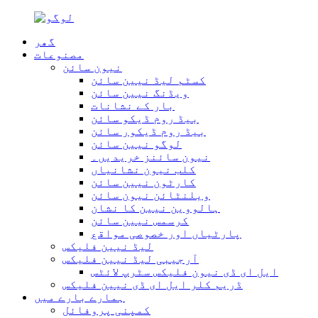
گھر
مصنوعات
نیون سائن
کسٹم لیڈ نیین سائن
ویڈنگ نیین سائن
بار کے نشانات
بیڈ روم ڈیکو سائن
بیڈ روم ڈیکور سائن
لوگو نیین سائن
نیون سائنز خریدیں۔
کلب نیون نشانیاں
کارٹون نیین سائن
ویلنٹائن نیون سائن
ہالووین نیین کا نشان
کرسمس نیین سائن
پارٹیاں اور خصوصی مواقع
لیڈ نیین فلیکس
آرجیبی لیڈ نیین فلیکس
ایل ای ڈی نیون فلیکس سٹرپ لائٹس
ڈریم کلر ایل ای ڈی نیین فلیکس
ہمارے بارے میں
کمپنی پروفائل