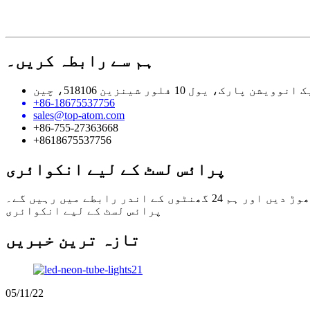
ہم سے رابطہ کریں۔
پارک، یول 10 فلور شینزین 518106، چین
+86-18675537756
sales@top-atom.com
+86-755-27363668
+8618675537756
پرائس لسٹ کے لیے انکوائری
 رابطے میں رہیں گے۔
پرائس لسٹ کے لیے انکوائری
تازہ ترین خبریں
05/11/22