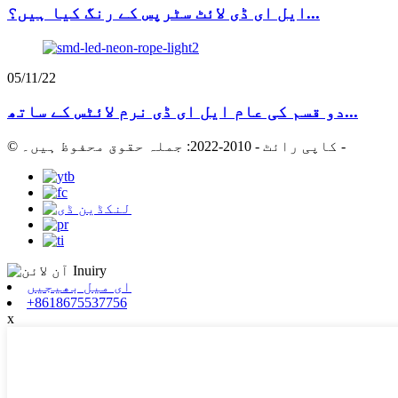
ایل ای ڈی لائٹ سٹرپس کے رنگ کیا ہیں؟...
05/11/22
دو قسم کی عام ایل ای ڈی نرم لائٹس کے ساتھ...
-
© کاپی رائٹ - 2010-2022: جملہ حقوق محفوظ ہیں۔
ای میل بھیجیں
+8618675537756
x