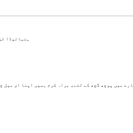
ہنہائیڈا ٹیک انوویشن 
چھ کے لئے، براہ کرم ہمیں اپنا ای میل چھوڑ دیں اور ہم 24 گھنٹوں کے اندر