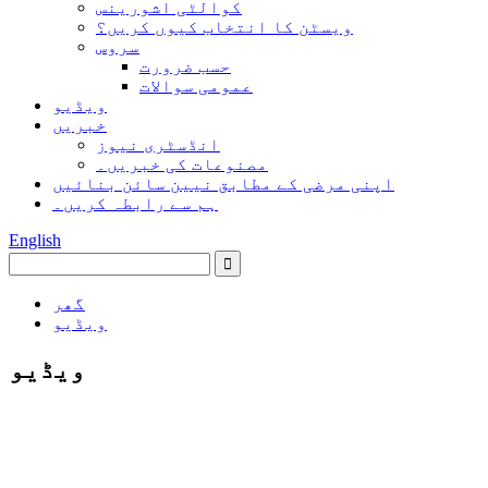
کوالٹی اشورینس
ویسٹن کا انتخاب کیوں کریں؟
سروس
حسب ضرورت
عمومی سوالات
ویڈیو
خبریں
انڈسٹری نیوز
مصنوعات کی خبریں۔
اپنی مرضی کے مطابق نیین سائن بنائیں
ہم سے رابطہ کریں۔
English
گھر
ویڈیو
ویڈیو