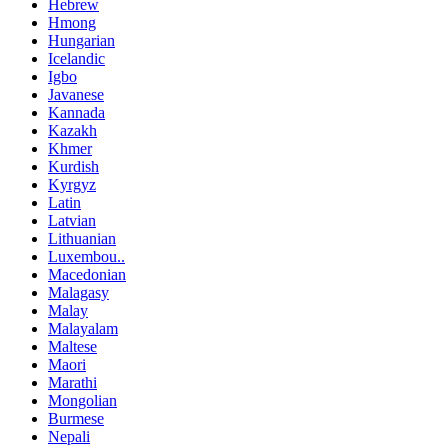
Hebrew
Hmong
Hungarian
Icelandic
Igbo
Javanese
Kannada
Kazakh
Khmer
Kurdish
Kyrgyz
Latin
Latvian
Lithuanian
Luxembou..
Macedonian
Malagasy
Malay
Malayalam
Maltese
Maori
Marathi
Mongolian
Burmese
Nepali