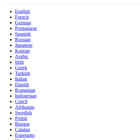
English
French
German
Portuguese
Spanish
Russian
Japanese
Korean
Arabic
Irish
Greek
Turkish
Italian
Danish
Romanian
Indonesian
Czech
Afrikaans
Swedish
Polish
Basque
Catalan
Esperanto