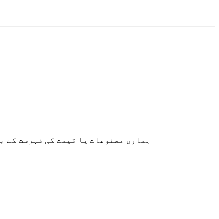
ہماری مصنوعات یا قیمت کی فہرست کے بارے میں پوچھ گ