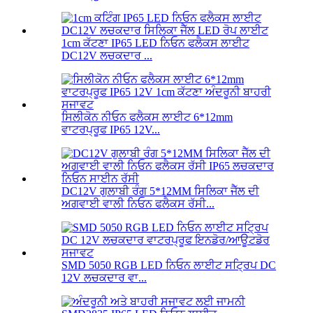
1cm ਕੱਟਣਾ IP65 LED ਨਿਓਨ ਫਲੈਕਸ ਲਾਈਟ
DC12V ਲਚਕਦਾਰ ...
ਸਿਲੀਕੋਨ ਨੀਓਨ ਫਲੈਕਸ ਲਾਈਟ 6*12mm
ਵਾਟਰਪ੍ਰੂਫ IP65 12V...
DC12V ਗੁਲਾਬੀ ਰੰਗ 5*12MM ਸਿਲਿਕਾ ਜੈੱਲ ਦੀ
ਅਗਵਾਈ ਵਾਲੀ ਨਿਓਨ ਫਲੈਕਸ ਰੱਸੀ...
SMD 5050 RGB LED ਨਿਓਨ ਲਾਈਟ ਸਟ੍ਰਿਪ DC
12V ਲਚਕਦਾਰ ਵਾ...