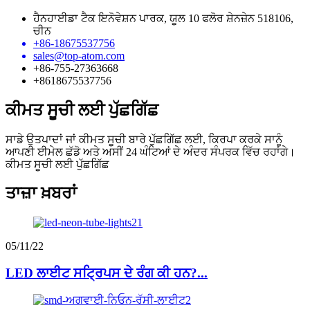
ਹੈਨਹਾਈਡਾ ਟੈਕ ਇਨੋਵੇਸ਼ਨ ਪਾਰਕ, ​​ਯੂਲ 10 ਫਲੋਰ ਸ਼ੇਨਜ਼ੇਨ 518106,
ਚੀਨ
+86-18675537756
sales@top-atom.com
+86-755-27363668
+8618675537756
ਕੀਮਤ ਸੂਚੀ ਲਈ ਪੁੱਛਗਿੱਛ
ਸਾਡੇ ਉਤਪਾਦਾਂ ਜਾਂ ਕੀਮਤ ਸੂਚੀ ਬਾਰੇ ਪੁੱਛਗਿੱਛ ਲਈ, ਕਿਰਪਾ ਕਰਕੇ ਸਾਨੂੰ
ਆਪਣੀ ਈਮੇਲ ਛੱਡੋ ਅਤੇ ਅਸੀਂ 24 ਘੰਟਿਆਂ ਦੇ ਅੰਦਰ ਸੰਪਰਕ ਵਿੱਚ ਰਹਾਂਗੇ।
ਕੀਮਤ ਸੂਚੀ ਲਈ ਪੁੱਛਗਿੱਛ
ਤਾਜ਼ਾ ਖ਼ਬਰਾਂ
05/11/22
LED ਲਾਈਟ ਸਟ੍ਰਿਪਸ ਦੇ ਰੰਗ ਕੀ ਹਨ?...