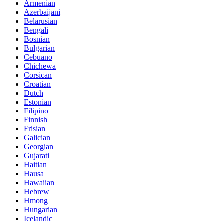
Armenian
Azerbaijani
Belarusian
Bengali
Bosnian
Bulgarian
Cebuano
Chichewa
Corsican
Croatian
Dutch
Estonian
Filipino
Finnish
Frisian
Galician
Georgian
Gujarati
Haitian
Hausa
Hawaiian
Hebrew
Hmong
Hungarian
Icelandic