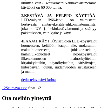
kuluttaa vain 8 wattia/metri.Nauhavalaisimemme
käyttöikä on 60 000 tuntia.
3.
KESTÄVÄ JA HELPPO KÄYTTÄÄ
-
LED-valojen IP66-letku on valmistettu
kestävästä elintarvikeritilä-silikonimateriaalista,
joka on UV- ja liekinkestävä.muuntaja sisältyy
pakkaukseen, vain kytke ja käytä.
4
LAAJAT KÄYTTÖ
Sisätilojen LED-köysivalot
huoneeseen, keittiöön, kaapin alle, ruokasaliin,
makuuhuoneeseen, juhlakoristeluun,
häihin.ulkopuoliset neonköysivalot
liikerakennusten mainoskyltteihin,
kirjainkyltteihin, näyttökyltteihin, ääriviivojen,
kiitospäivän, joulun, uudenvuoden sisustukseen
ja muihin.
tiedustelu
yksityiskohta
1
2
Seuraava >
>>
Sivu 1/2
Ota meihin yhteyttä