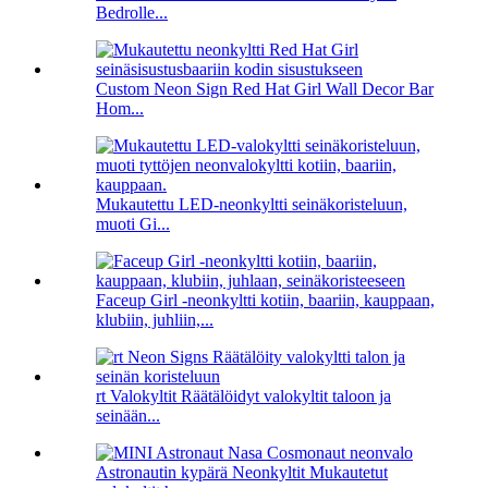
Bedrolle...
Custom Neon Sign Red Hat Girl Wall Decor Bar
Hom...
Mukautettu LED-neonkyltti seinäkoristeluun,
muoti Gi...
Faceup Girl -neonkyltti kotiin, baariin, kauppaan,
klubiin, juhliin,...
rt Valokyltit Räätälöidyt valokyltit taloon ja
seinään...
Astronautin kypärä Neonkyltit Mukautetut