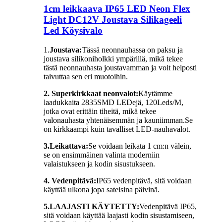
1cm leikkaava IP65 LED Neon Flex
Light DC12V Joustava Silikageeli
Led Köysivalo
1.
Joustava:
Tässä neonnauhassa on paksu ja
joustava silikoniholkki ympärillä, mikä tekee
tästä neonnauhasta joustavamman ja voit helposti
taivuttaa sen eri muotoihin.
2. Superkirkkaat neonvalot:
Käytämme
laadukkaita 2835SMD LEDejä, 120Leds/M,
jotka ovat erittäin tiheitä, mikä tekee
valonauhasta yhtenäisemmän ja kauniimman.Se
on kirkkaampi kuin tavalliset LED-nauhavalot.
3.Leikattava:
Se voidaan leikata 1 cm:n välein,
se on ensimmäinen valinta moderniin
valaistukseen ja kodin sisustukseen.
4. Vedenpitävä:
IP65 vedenpitävä, sitä voidaan
käyttää ulkona jopa sateisina päivinä.
5.
LAAJASTI KÄYTETTY:
Vedenpitävä IP65,
sitä voidaan käyttää laajasti kodin sisustamiseen,