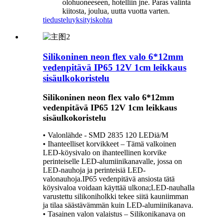
olohuoneeseen, hotelliin jne. Paras valinta
kiitosta, joulua, uutta vuotta varten.
tiedustelu
yksityiskohta
Silikoninen neon flex valo 6*12mm
vedenpitävä IP65 12V 1cm leikkaus
sisäulkokoristelu
Silikoninen neon flex valo 6*12mm
vedenpitävä IP65 12V 1cm leikkaus
sisäulkokoristelu
• Valonlähde - SMD 2835 120 LEDiä/M
• Ihanteelliset korvikkeet – Tämä valkoinen
LED-köysivalo on ihanteellinen korvike
perinteiselle LED-alumiinikanavalle, jossa on
LED-nauhoja ja perinteisiä LED-
valonauhoja.IP65 vedenpitävä ansiosta tätä
köysivaloa voidaan käyttää ulkona;LED-nauhalla
varustettu silikoniholkki tekee siitä kauniimman
ja tilaa säästävämmän kuin LED-alumiinikanava.
• Tasainen valon valaistus – Silikonikanava on