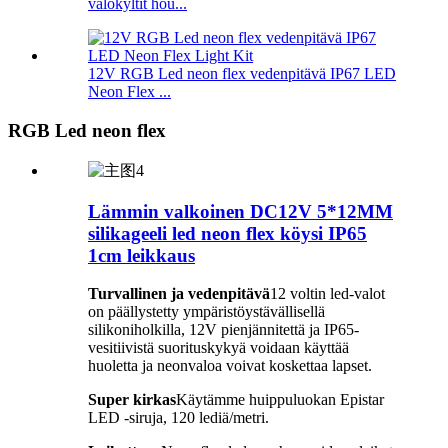
valokyltit hou...
12V RGB Led neon flex vedenpitävä IP67 LED
Neon Flex ...
RGB Led neon flex
Lämmin valkoinen DC12V 5*12MM
silikageeli led neon flex köysi IP65
1cm leikkaus
Turvallinen ja vedenpitävä
12 voltin led-valot
on päällystetty ympäristöystävällisellä
silikoniholkilla, 12V pienjännitettä ja IP65-
vesitiivistä suorituskykyä voidaan käyttää
huoletta ja neonvaloa voivat koskettaa lapset.
Super kirkas
Käytämme huippuluokan Epistar
LED -siruja, 120 lediä/metri.