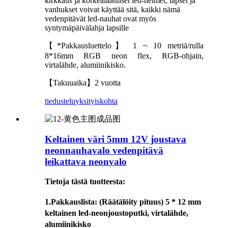
kirkkaus ja korkealaatuiset led-helmet, lapset ja
vanhukset voivat käyttää sitä, kaikki nämä
vedenpitävät led-nauhat ovat myös
syntymäpäivälahja lapsille
【*Pakkausluettelo】 1 ~ 10 metriä/rulla
8*16mm RGB neon flex, RGB-ohjain,
virtalähde, alumiinikisko.
【Takuuaika】2 vuotta
tiedustelu
yksityiskohta
Keltainen väri 5mm 12V joustava
neonnauhavalo vedenpitävä
leikattava neonvalo
Tietoja tästä tuotteesta:
1.
Pakkauslista
: (Räätälöity pituus) 5 * 12 mm
keltainen led-neonjoustoputki, virtalähde,
alumiinikisko