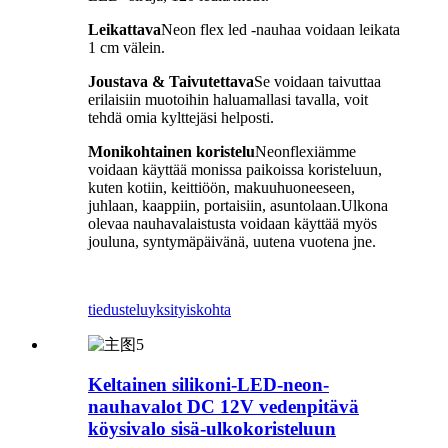
Leikattava
Neon flex led -nauhaa voidaan leikata
1 cm välein.
Joustava & Taivutettava
Se voidaan taivuttaa
erilaisiin muotoihin haluamallasi tavalla, voit
tehdä omia kylttejäsi helposti.
Monikohtainen koristelu
Neonflexiämme
voidaan käyttää monissa paikoissa koristeluun,
kuten kotiin, keittiöön, makuuhuoneeseen,
juhlaan, kaappiin, portaisiin, asuntolaan.Ulkona
olevaa nauhavalaistusta voidaan käyttää myös
jouluna, syntymäpäivänä, uutena vuotena jne.
tiedustelu
yksityiskohta
Keltainen silikoni-LED-neon-
nauhavalot DC 12V vedenpitävä
köysivalo sisä-ulkokoristeluun