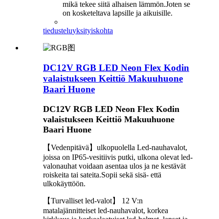
mikä tekee siitä alhaisen lämmön.Joten se
on kosketeltava lapsille ja aikuisille.
tiedustelu
yksityiskohta
DC12V RGB LED Neon Flex Kodin
valaistukseen Keittiö Makuuhuone
Baari Huone
DC12V RGB LED Neon Flex Kodin
valaistukseen Keittiö Makuuhuone
Baari Huone
【Vedenpitävä】ulkopuolella Led-nauhavalot,
joissa on IP65-vesitiivis putki, ulkona olevat led-
valonauhat voidaan asentaa ulos ja ne kestävät
roiskeita tai sateita.Sopii sekä sisä- että
ulkokäyttöön.
【Turvalliset led-valot】 12 V:n
matalajännitteiset led-nauhavalot, korkea