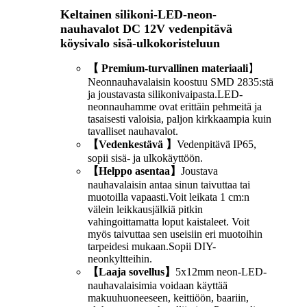
Keltainen silikoni-LED-neon-
nauhavalot DC 12V vedenpitävä
köysivalo sisä-ulkokoristeluun
【 Premium-turvallinen materiaali
】
Neonnauhavalaisin koostuu SMD 2835:stä
ja joustavasta silikonivaipasta.LED-
neonnauhamme ovat erittäin pehmeitä ja
tasaisesti valoisia, paljon kirkkaampia kuin
tavalliset nauhavalot.
【Vedenkestävä 】
Vedenpitävä IP65,
sopii sisä- ja ulkokäyttöön.
【Helppo asentaa】
Joustava
nauhavalaisin antaa sinun taivuttaa tai
muotoilla vapaasti.Voit leikata 1 cm:n
välein leikkausjälkiä pitkin
vahingoittamatta loput kaistaleet. Voit
myös taivuttaa sen useisiin eri muotoihin
tarpeidesi mukaan.Sopii DIY-
neonkyltteihin.
【Laaja sovellus】
5x12mm neon-LED-
nauhavalaisimia voidaan käyttää
makuuhuoneeseen, keittiöön, baariin,