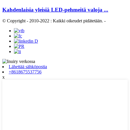
Kahdenlaisia ​​yleisiä LED-pehmeitä valoja ...
© Copyright - 2010-2022 : Kaikki oikeudet pidätetään.
-
Lähettää sähköpostia
+8618675537756
x