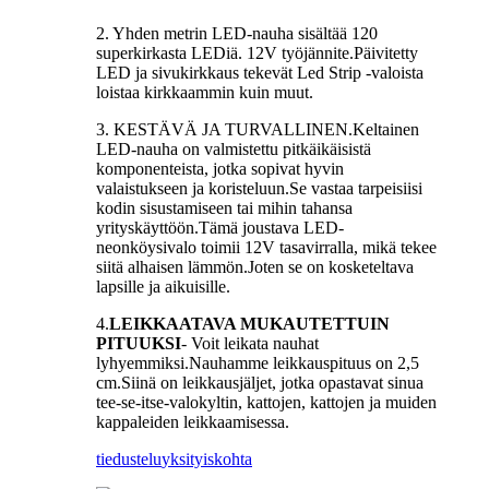
2. Yhden metrin LED-nauha sisältää 120
superkirkasta LEDiä. 12V työjännite.Päivitetty
LED ja sivukirkkaus tekevät Led Strip -valoista
loistaa kirkkaammin kuin muut.
3. KESTÄVÄ JA TURVALLINEN.Keltainen
LED-nauha on valmistettu pitkäikäisistä
komponenteista, jotka sopivat hyvin
valaistukseen ja koristeluun.Se vastaa tarpeisiisi
kodin sisustamiseen tai mihin tahansa
yrityskäyttöön.Tämä joustava LED-
neonköysivalo toimii 12V tasavirralla, mikä tekee
siitä alhaisen lämmön.Joten se on kosketeltava
lapsille ja aikuisille.
4.
LEIKKAATAVA MUKAUTETTUIN
PITUUKSI
- Voit leikata nauhat
lyhyemmiksi.Nauhamme leikkauspituus on 2,5
cm.Siinä on leikkausjäljet, jotka opastavat sinua
tee-se-itse-valokyltin, kattojen, kattojen ja muiden
kappaleiden leikkaamisessa.
tiedustelu
yksityiskohta