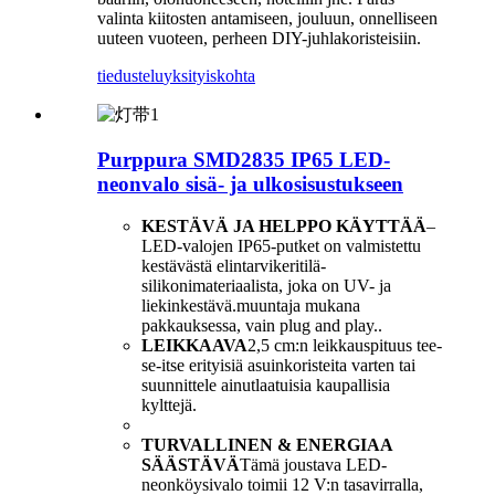
valinta kiitosten antamiseen, jouluun, onnelliseen
uuteen vuoteen, perheen DIY-juhlakoristeisiin.
tiedustelu
yksityiskohta
Purppura SMD2835 IP65 LED-
neonvalo sisä- ja ulkosisustukseen
KESTÄVÄ JA HELPPO KÄYTTÄÄ
–
LED-valojen IP65-putket on valmistettu
kestävästä elintarvikeritilä-
silikonimateriaalista, joka on UV- ja
liekinkestävä.muuntaja mukana
pakkauksessa, vain plug and play..
LEIKKAAVA
2,5 cm:n leikkauspituus tee-
se-itse erityisiä asuinkoristeita varten tai
suunnittele ainutlaatuisia kaupallisia
kylttejä.
TURVALLINEN & ENERGIAA
SÄÄSTÄVÄ
Tämä joustava LED-
neonköysivalo toimii 12 V:n tasavirralla,