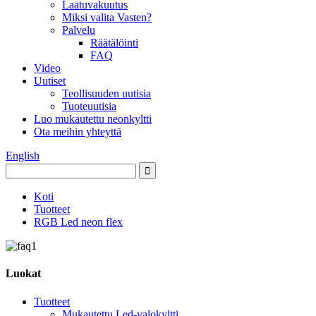
Laatuvakuutus
Miksi valita Vasten?
Palvelu
Räätälöinti
FAQ
Video
Uutiset
Teollisuuden uutisia
Tuoteuutisia
Luo mukautettu neonkyltti
Ota meihin yhteyttä
English
Koti
Tuotteet
RGB Led neon flex
Luokat
Tuotteet
Mukautettu Led-valokyltti