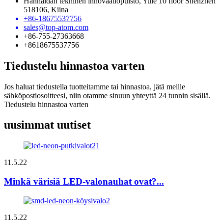
Hanhaidan tekninen innovaatiopuisto, Yule 10 floor Shenzhen
518106, Kiina
+86-18675537756
sales@top-atom.com
+86-755-27363668
+8618675537756
Tiedustelu hinnastoa varten
Jos haluat tiedustella tuotteitamme tai hinnastoa, jätä meille
sähköpostiosoitteesi, niin otamme sinuun yhteyttä 24 tunnin sisällä.
Tiedustelu hinnastoa varten
uusimmat uutiset
11.5.22
Minkä värisiä LED-valonauhat ovat?...
11.5.22