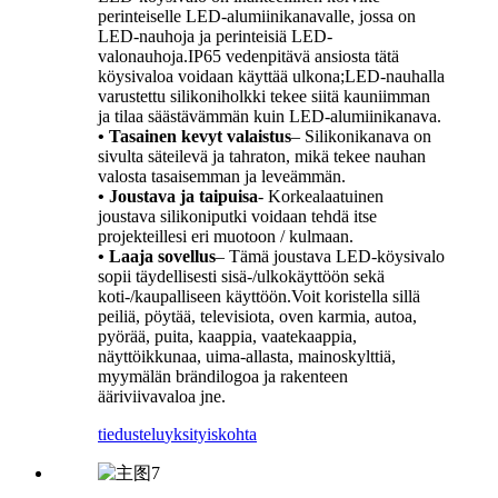
perinteiselle LED-alumiinikanavalle, jossa on
LED-nauhoja ja perinteisiä LED-
valonauhoja.IP65 vedenpitävä ansiosta tätä
köysivaloa voidaan käyttää ulkona;LED-nauhalla
varustettu silikoniholkki tekee siitä kauniimman
ja tilaa säästävämmän kuin LED-alumiinikanava.
• Tasainen kevyt valaistus
– Silikonikanava on
sivulta säteilevä ja tahraton, mikä tekee nauhan
valosta tasaisemman ja leveämmän.
• Joustava ja taipuisa
- Korkealaatuinen
joustava silikoniputki voidaan tehdä itse
projekteillesi eri muotoon / kulmaan.
• Laaja sovellus
– Tämä joustava LED-köysivalo
sopii täydellisesti sisä-/ulkokäyttöön sekä
koti-/kaupalliseen käyttöön.Voit koristella sillä
peiliä, pöytää, televisiota, oven karmia, autoa,
pyörää, puita, kaappia, vaatekaappia,
näyttöikkunaa, uima-allasta, mainoskylttiä,
myymälän brändilogoa ja rakenteen
ääriviivavaloa jne.
tiedustelu
yksityiskohta