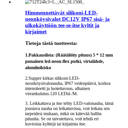
Himmennettävät silikoni-LED-
neonköysivalot DC12V IP67 sisä- ja
ulkokäyttöön tee-se-itse kyltit ja
kirjaimet
Tietoja tästä tuotteesta:
1.
Pakkauslista
: (Räätälöity pituus) 5 * 12 mm
punainen led-neon-flex putki, virtalähde,
alumiinikisko
2.Supper kirkas silikoni-LED-
neonköysivalonauha, IP67 vedenpitävä, korkea
intensiteetti ja luotettavuus, alhainen
virrankulutus.120 LEDiä /M.
3. Leikkattava ja itse tehty LED-valonauha, tämä
joustava nauha on leikattavissa, voit leikata sen
tarpeidesi mukaan, mikä on kätevää hallita
pituutta. Se on taivutettava, voit tehdä eri
kuvioisia kylttejä tai kirjaimia itse.