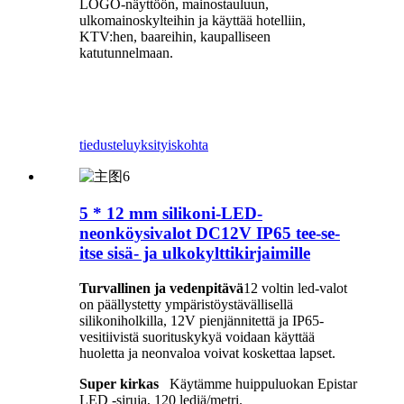
LOGO-näyttöön, mainostauluun,
ulkomainoskylteihin ja käyttää hotelliin,
KTV:hen, baareihin, kaupalliseen
katutunnelmaan.
tiedustelu
yksityiskohta
5 * 12 mm silikoni-LED-
neonköysivalot DC12V IP65 tee-se-
itse sisä- ja ulkokylttikirjaimille
Turvallinen ja vedenpitävä
12 voltin led-valot
on päällystetty ympäristöystävällisellä
silikoniholkilla, 12V pienjännitettä ja IP65-
vesitiivistä suorituskykyä voidaan käyttää
huoletta ja neonvaloa voivat koskettaa lapset.
Super kirkas
Käytämme huippuluokan Epistar
LED -siruja, 120 lediä/metri.