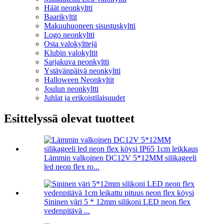
Häät neonkyltti
Baarikyltit
Makuuhuoneen sisustuskyltti
Logo neonkyltti
Osta valokylttejä
Klubin valokyltit
Sarjakuva neonkyltti
Ystävänpäivä neonkyltti
Halloween Neonkyltit
Joulun neonkyltti
Juhlat ja erikoistilaisuudet
Esittelyssä olevat tuotteet
Lämmin valkoinen DC12V 5*12MM silikageeli
led neon flex ro...
Sininen väri 5 * 12mm silikoni LED neon flex
vedenpitävä ...