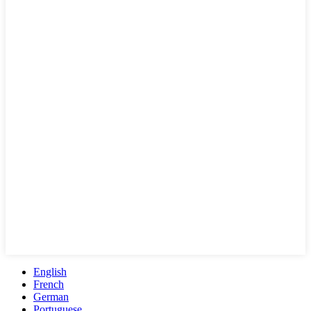
English
French
German
Portuguese