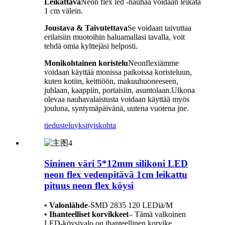
Leikattava
Neon flex led -nauhaa voidaan leikata
1 cm välein.
Joustava & Taivutettava
Se voidaan taivuttaa
erilaisiin muotoihin haluamallasi tavalla, voit
tehdä omia kylttejäsi helposti.
Monikohtainen koristelu
Neonflexiämme
voidaan käyttää monissa paikoissa koristeluun,
kuten kotiin, keittiöön, makuuhuoneeseen,
juhlaan, kaappiin, portaisiin, asuntolaan.Ulkona
olevaa nauhavalaistusta voidaan käyttää myös
jouluna, syntymäpäivänä, uutena vuotena jne.
tiedustelu
yksityiskohta
Sininen väri 5*12mm silikoni LED
neon flex vedenpitävä 1cm leikattu
pituus neon flex köysi
• Valonlähde
-
SMD 2835 120 LEDiä/M
• Ihanteelliset korvikkeet
– Tämä valkoinen
LED-köysivalo on ihanteellinen korvike