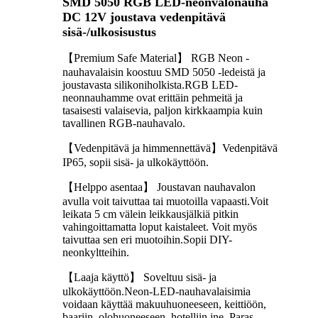
SMD 5050 RGB LED-neonvalonauha
DC 12V joustava vedenpitävä
sisä-/ulkosisustus
【Premium Safe Material】 RGB Neon -
nauhavalaisin koostuu SMD 5050 -ledeistä ja
joustavasta silikoniholkista.RGB LED-
neonnauhamme ovat erittäin pehmeitä ja
tasaisesti valaisevia, paljon kirkkaampia kuin
tavallinen RGB-nauhavalo.
【Vedenpitävä ja himmennettävä】Vedenpitävä
IP65, sopii sisä- ja ulkokäyttöön.
【Helppo asentaa】 Joustavan nauhavalon
avulla voit taivuttaa tai muotoilla vapaasti.Voit
leikata 5 cm välein leikkausjälkiä pitkin
vahingoittamatta loput kaistaleet. Voit myös
taivuttaa sen eri muotoihin.Sopii DIY-
neonkyltteihin.
【Laaja käyttö】 Soveltuu sisä- ja
ulkokäyttöön.Neon-LED-nauhavalaisimia
voidaan käyttää makuuhuoneeseen, keittiöön,
baariin, olohuoneeseen, hotelliin jne. Paras