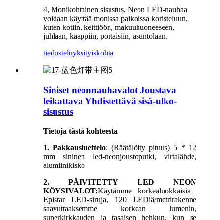
4, Monikohtainen sisustus, Neon LED-nauhaa
voidaan käyttää monissa paikoissa koristeluun,
kuten kotiin, keittiöön, makuuhuoneeseen,
juhlaan, kaappiin, portaisiin, asuntolaan.
tiedustelu
yksityiskohta
Siniset neonnauhavalot Joustava
leikattava Yhdistettävä sisä-ulko-
sisustus
Tietoja tästä kohteesta
1. Pakkausluettelo
: (Räätälöity pituus) 5 * 12
mm sininen led-neonjoustoputki, virtalähde,
alumiinikisko
2. PÄIVITETTY LED NEON
KÖYSIVALOT:
Käytämme korkealuokkaisia ​​
Epistar LED-siruja, 120 LEDiä/metrirakenne
saavuttaaksemme korkean lumenin,
superkirkkauden ja tasaisen hehkun, kun se