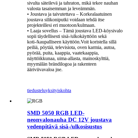
sivulta säteilevä ja tahraton, mikä tekee nauhan
valosta tasaisemman ja leveämmän.
• Joustava ja taivutettava – Korkealaatuinen
joustava silikoniputki voidaan tehdä itse
projekteillesi eri muotoon/kulmaan.
• Laaja sovellus – Tämä joustava LED-köysivalo
sopii täydellisesti sisä-/ulkokäyttöön sekä
koti-/kaupalliseen käyttöön.Voit koristella sillä
peiliä, pöytää, televisiota, oven karmia, autoa,
pyörää, puita, kaappia, vaatekaappia,
näyttöikkunaa, uima-allasta, mainoskylttiä,
myymälän brändilogoa ja rakenteen
ääriviivavaloa jne.
tiedustelu
yksityiskohta
SMD 5050 RGB LED-
neonvalonauha DC 12V joustava
vedenpitävä sisä-/ulkosisustus