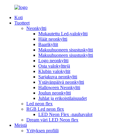
Koti
Tuotteet
Neonkyltti
Mukautettu Led-valokyltti
Häät neonkyltti
Baarikyltit
Makuuhuoneen sisustuskyltti
Makuuhuoneen sisustuskyltti
Logo neonkyltti
Osta valokylttejä
Klubin valokyltit
Sarjakuva neonkyltti
Ystävänpäivä neonkyltti
Halloween Neonkyltti
Joulun neonkyltti
Juhlat ja erikoistilaisuudet
Led neon flex
RGB Led neon flex
LED Neon Flex -nauhavalot
Dream väri LED Neon flex
Meistä
Yrityksen profiili