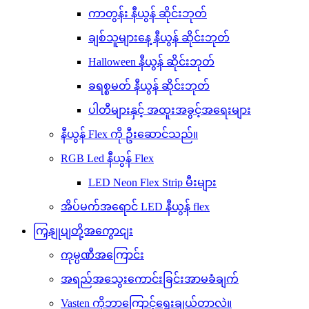
ကာတွန်း နီယွန် ဆိုင်းဘုတ်
ချစ်သူများနေ့ နီယွန် ဆိုင်းဘုတ်
Halloween နီယွန် ဆိုင်းဘုတ်
ခရစ္စမတ် နီယွန် ဆိုင်းဘုတ်
ပါတီများနှင့် အထူးအခွင့်အရေးများ
နီယွန် Flex ကို ဦးဆောင်သည်။
RGB Led နီယွန် Flex
LED Neon Flex Strip မီးများ
အိပ်မက်အရောင် LED နီယွန် flex
ကြှနျုပျတို့အကွောငျး
ကုမ္ပဏီအကြောင်း
အရည်အသွေးကောင်းခြင်းအာမခံချက်
Vasten ကိုဘာကြောင့်ရွေးချယ်တာလဲ။