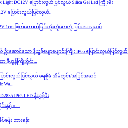
12V ပြောင်းလွယ်ပြင်လွယ်...
ွန်ကြိုးဝိုင်း...
e Wa...
နှင့် o ...