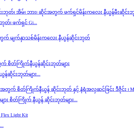
ုတ်၊ ဖက်ရှင် Gi...
ယွန်ဆိုင်းဘုတ်များ...
 စိတ်ကြိုက် နီယွန် ဆိုင်းဘုတ်များ...
..