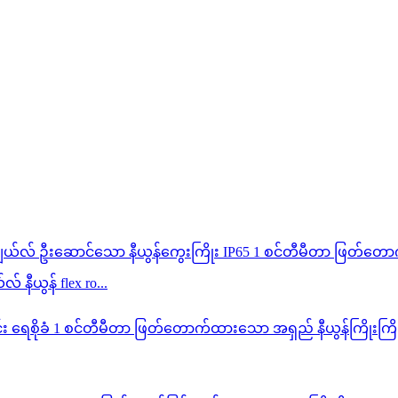
ီယွန် flex ro...