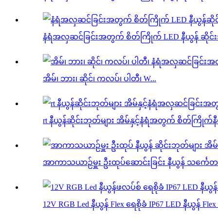
နံရံအလှဆင်ခြင်းအတွက် စိတ်ကြိုက် LED နီယွန် ဆိုင်းဘ
အိမ်၊ ဘား၊ ဆိုင်၊ ကလပ်၊ ပါတီ၊ W...
rt နီယွန်ဆိုင်းဘုတ်များ အိမ်နှင့်နံရံအတွက် စိတ်ကြိုက်နီ
အာကာသယာဉ်မှူး ဦးထုပ်ဆောင်းခြင်း နီယွန် သင်္ကေတများ
12V RGB Led နီယွန် Flex ရေစိုခံ IP67 LED နီယွန် Flex .