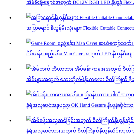
အိမ်မီးဖိုချောင်အတွက် DC12V RGB LED နီယွန် Flex .
အပြာရောင် နီယွန်မီးလုံးများ Flexible Cuttable Connecta
ဂိမ်းခန်း၊ ဧည့်ခန်း၊ Man Cave အတွက် LED နီယွန်မီးမျ
အိမ်ပျားအတွက် ဘေးတိုက်မိန်းကလေး စိတ်ကြိုက် နီယွန
နံရံအလှဆင်အနုပညာ OK Hand Gesture နီယွန်ဆိုင်းဘုတ
နံရံအလှဆင်ဘားအတွက် စိတ်ကြိုက်နီယွန်ဆိုင်းဘုတ်