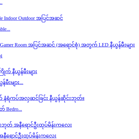
..
ble...
ား
်မီးများ...
် Bedro...
 အနီရောင်ဦးထုပ်မိန်းကလေး