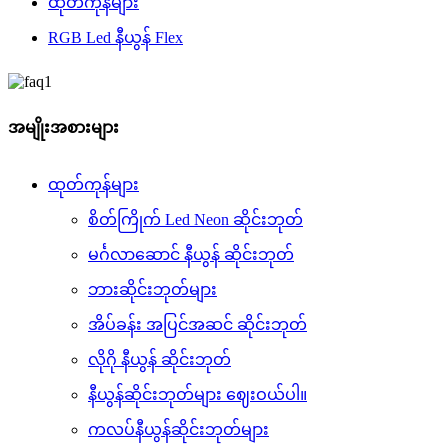
ထုတ်ကုန်များ
RGB Led နီယွန် Flex
အမျိုးအစားများ
ထုတ်ကုန်များ
စိတ်ကြိုက် Led Neon ဆိုင်းဘုတ်
မင်္ဂလာဆောင် နီယွန် ဆိုင်းဘုတ်
ဘားဆိုင်းဘုတ်များ
အိပ်ခန်း အပြင်အဆင် ဆိုင်းဘုတ်
လိုဂို နီယွန် ဆိုင်းဘုတ်
နီယွန်ဆိုင်းဘုတ်များ ဈေးဝယ်ပါ။
ကလပ်နီယွန်ဆိုင်းဘုတ်များ