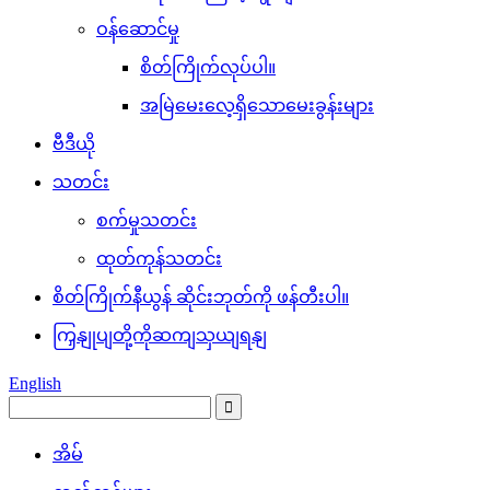
ဝန်ဆောင်မှု
စိတ်ကြိုက်လုပ်ပါ။
အမြဲမေးလေ့ရှိသောမေးခွန်းများ
ဗီဒီယို
သတင်း
စက်မှုသတင်း
ထုတ်ကုန်သတင်း
စိတ်ကြိုက်နီယွန် ဆိုင်းဘုတ်ကို ဖန်တီးပါ။
ကြှနျုပျတို့ကိုဆကျသှယျရနျ
English
အိမ်