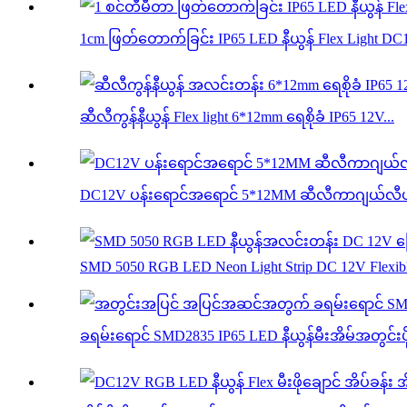
1cm ဖြတ်တောက်ခြင်း IP65 LED နီယွန် Flex Light DC
ဆီလီကွန်နီယွန် Flex light 6*12mm ရေစိုခံ IP65 12V...
DC12V ပန်းရောင်အရောင် 5*12MM ဆီလီကာဂျယ်လီယာ နီယ
SMD 5050 RGB LED Neon Light Strip DC 12V Flexibl
ခရမ်းရောင် SMD2835 IP65 LED နီယွန်မီးအိမ်အတွင်းပိုင်း