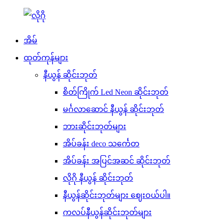
အိမ်
ထုတ်ကုန်များ
နီယွန် ဆိုင်းဘုတ်
စိတ်ကြိုက် Led Neon ဆိုင်းဘုတ်
မင်္ဂလာဆောင် နီယွန် ဆိုင်းဘုတ်
ဘားဆိုင်းဘုတ်များ
အိပ်ခန်း deco သင်္ကေတ
အိပ်ခန်း အပြင်အဆင် ဆိုင်းဘုတ်
လိုဂို နီယွန် ဆိုင်းဘုတ်
နီယွန်ဆိုင်းဘုတ်များ ဈေးဝယ်ပါ။
ကလပ်နီယွန်ဆိုင်းဘုတ်များ