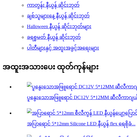
ကာတွန်း နီယွန် ဆိုင်းဘုတ်
ချစ်သူများနေ့ နီယွန် ဆိုင်းဘုတ်
Halloween နီယွန် ဆိုင်းဘုတ်များ
ခရစ္စမတ် နီယွန် ဆိုင်းဘုတ်
ပါတီများနှင့် အထူးအခွင့်အရေးများ
အထူးအသားပေး ထုတ်ကုန်များ
ပူနွေးသောအဖြူရောင် DC12V 5*12MM ဆီလီကာဂျယ်လ် န
အပြာရောင် 5*12mm Silicone LED နီယွန် flex ရေစိုခံ...