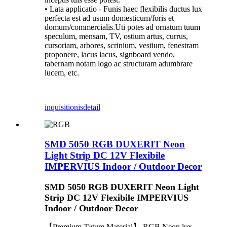
• Lata applicatio - Funis haec flexibilis ductus lux
perfecta est ad usum domesticum/foris et
domum/commercialis.Uti potes ad ornatum tuum
speculum, mensam, TV, ostium artus, currus,
cursoriam, arbores, scrinium, vestium, fenestram
proponere, lacus lacus, signboard vendo,
tabernam notam logo ac structuram adumbrare
lucem, etc.
inquisitionis
detail
SMD 5050 RGB DUXERIT Neon
Light Strip DC 12V Flexibile
IMPERVIUS Indoor / Outdoor Decor
SMD 5050 RGB DUXERIT Neon Light
Strip DC 12V Flexibile IMPERVIUS
Indoor / Outdoor Decor
【Premium Tutum Material】 RGB Neon lux