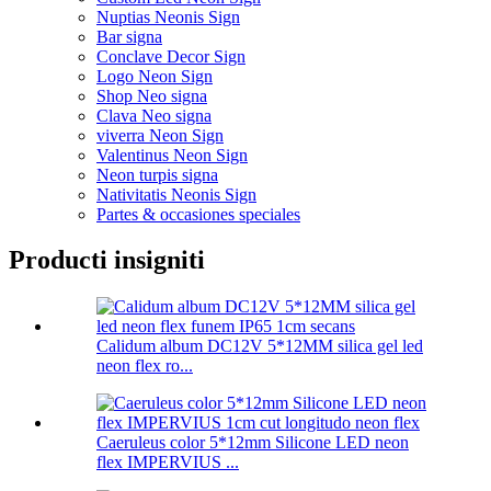
Nuptias Neonis Sign
Bar signa
Conclave Decor Sign
Logo Neon Sign
Shop Neo signa
Clava Neo signa
viverra Neon Sign
Valentinus Neon Sign
Neon turpis signa
Nativitatis Neonis Sign
Partes & occasiones speciales
Producti insigniti
Calidum album DC12V 5*12MM silica gel led
neon flex ro...
Caeruleus color 5*12mm Silicone LED neon
flex IMPERVIUS ...