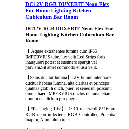
DC12V RGB DUXERIT Neon Flex
For Home Lighting Kitchen
Cubiculum Bar Room
DC12V RGB DUXERIT Neon Flex For
Home Lighting Kitchen Cubiculum Bar
Room
【 Aquae extrahentes lumina cum IP65
IMPERVIUS tube, lux velit Led Strips foris
inaugurari potest et sustinere spargit vel
pluviam.Sit amet commodo et usu velit.
【Salus ducitur lumina】12V humili intentione
ducitur habena lumina, alta claritas et princeps
qualitas globuli ducti, pueri et senes uti possunt,
omnia haec IMPERVIUS ductus denudat etiam
donum natalicium pro pueris
【*Packaging List】 1~10 meter/roll 8*16mm
RGB neon inflectere, RGB Controller, Potentia
Inaptor, Aluminium track.