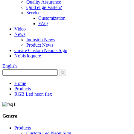
Quality Assurance
Quid elige Vasten?
Service
Customization
FAQ
Video
News
Industria News
Product News
Creare Custom Neonis Sign
Nobis loquere
English
Home
Products
RGB Led neon flex
Genera
Products
Custom Led Neon Sign