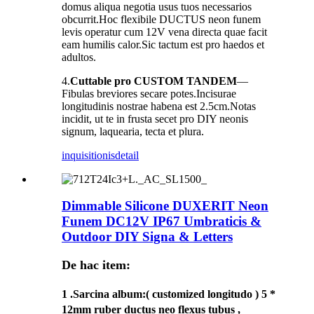
domus aliqua negotia usus tuos necessarios
obcurrit.Hoc flexibile DUCTUS neon funem
levis operatur cum 12V vena directa quae facit
eam humilis calor.Sic tactum est pro haedos et
adultos.
4.
Cuttable pro CUSTOM TANDEM
—
Fibulas breviores secare potes.Incisurae
longitudinis nostrae habena est 2.5cm.Notas
incidit, ut te in frusta secet pro DIY neonis
signum, laquearia, tecta et plura.
inquisitionis
detail
Dimmable Silicone DUXERIT Neon
Funem DC12V IP67 Umbraticis &
Outdoor DIY Signa & Letters
De hac item:
1 .
Sarcina album
:( customized longitudo ) 5 *
12mm ruber ductus neo flexus tubus ,