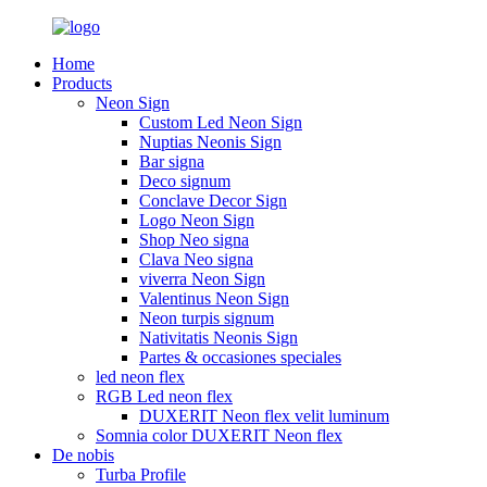
Home
Products
Neon Sign
Custom Led Neon Sign
Nuptias Neonis Sign
Bar signa
Deco signum
Conclave Decor Sign
Logo Neon Sign
Shop Neo signa
Clava Neo signa
viverra Neon Sign
Valentinus Neon Sign
Neon turpis signum
Nativitatis Neonis Sign
Partes & occasiones speciales
led neon flex
RGB Led neon flex
DUXERIT Neon flex velit luminum
Somnia color DUXERIT Neon flex
De nobis
Turba Profile