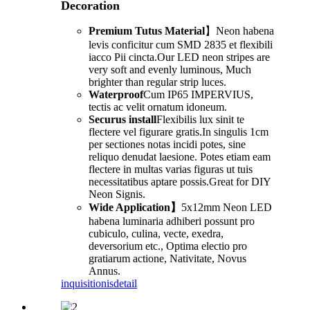
Decoration
Premium Tutus Material
】Neon habena
levis conficitur cum SMD 2835 et flexibili
iacco Pii cincta.Our LED neon stripes are
very soft and evenly luminous, Much
brighter than regular strip luces.
Waterproof
Cum IP65 IMPERVIUS,
tectis ac velit ornatum idoneum.
Securus install
Flexibilis lux sinit te
flectere vel figurare gratis.In singulis 1cm
per sectiones notas incidi potes, sine
reliquo denudat laesione. Potes etiam eam
flectere in multas varias figuras ut tuis
necessitatibus aptare possis.Great for DIY
Neon Signis.
Wide Application】
5x12mm Neon LED
habena luminaria adhiberi possunt pro
cubiculo, culina, vecte, exedra,
deversorium etc., Optima electio pro
gratiarum actione, Nativitate, Novus
Annus.
inquisitionis
detail