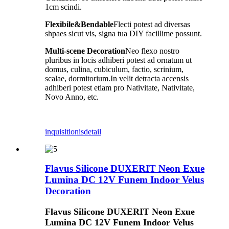
1cm scindi.
Flexibile&Bendable
Flecti potest ad diversas
shpaes sicut vis, signa tua DIY facillime possunt.
Multi-scene Decoration
Neo flexo nostro
pluribus in locis adhiberi potest ad ornatum ut
domus, culina, cubiculum, factio, scrinium,
scalae, dormitorium.In velit detracta accensis
adhiberi potest etiam pro Nativitate, Nativitate,
Novo Anno, etc.
inquisitionis
detail
Flavus Silicone DUXERIT Neon Exue
Lumina DC 12V Funem Indoor Velus
Decoration
Flavus Silicone DUXERIT Neon Exue
Lumina DC 12V Funem Indoor Velus