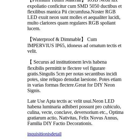
expoliatio conficitur cum SMD 5050 ductibus et
flexilibus manica Pii circumfusa.Noster RGB
LED exuit neon sunt molles et aequaliter lucidi,
multo clariores quam regulares RGB spoliant
lucem.
【Waterproof & Dimmable】 Cum
IMPERVIUS IP65, idoneus ad ornatum tectis et
velit.
【 Securus ad institutionem levis habena
flexibilis permittit te flectere vel figurare
gratis.Singulis 5cm per notas secantibus incidi
potes, sine reliquo denudat laesione. Potes etiam
in varias formas flectere.Great for DIY Neon
Signis.
Late Use Apta tectis ac velit usui.Neon LED
habena luminaria adhiberi possunt pro cubiculo,
culina, vecte, conclave, deversorium etc., Optima
gratiarum actio, Nativitas, Felix Novus Annus,
Familia DIY Factio Decorationis.
inquisitionis
detail