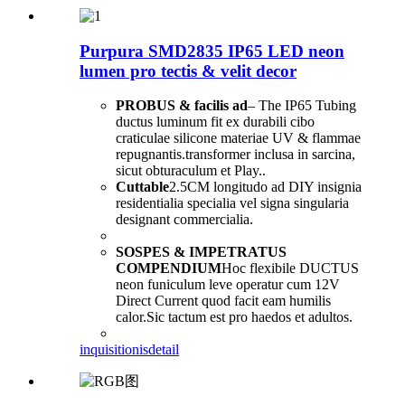
Purpura SMD2835 IP65 LED neon
lumen pro tectis & velit decor
PROBUS & facilis ad
– The IP65 Tubing
ductus luminum fit ex durabili cibo
craticulae silicone materiae UV & flammae
repugnantis.transformer inclusa in sarcina,
sicut obturaculum et Play..
Cuttable
2.5CM longitudo ad DIY insignia
residentialia specialia vel signa singularia
designant commercialia.
SOSPES & IMPETRATUS
COMPENDIUM
Hoc flexibile DUCTUS
neon funiculum leve operatur cum 12V
Direct Current quod facit eam humilis
calor.Sic tactum est pro haedos et adultos.
inquisitionis
detail