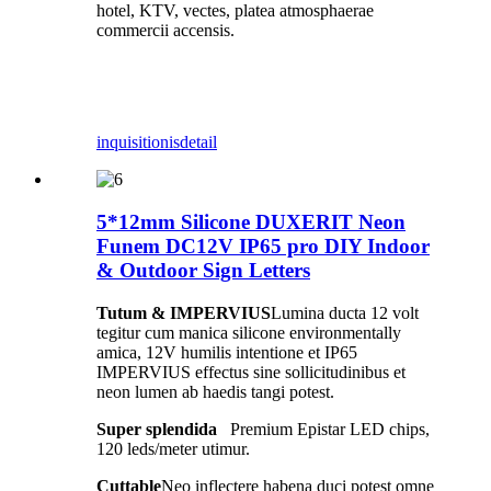
hotel, KTV, vectes, platea atmosphaerae
commercii accensis.
inquisitionis
detail
5*12mm Silicone DUXERIT Neon
Funem DC12V IP65 pro DIY Indoor
& Outdoor Sign Letters
Tutum & IMPERVIUS
Lumina ducta 12 volt
tegitur cum manica silicone environmentally
amica, 12V humilis intentione et IP65
IMPERVIUS effectus sine sollicitudinibus et
neon lumen ab haedis tangi potest.
Super splendida
Premium Epistar LED chips,
120 leds/meter utimur.
Cuttable
Neo inflectere habena duci potest omne