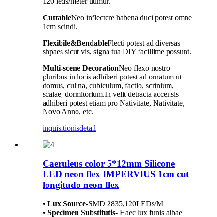
120 leds/meter utimur.
Cuttable
Neo inflectere habena duci potest omne
1cm scindi.
Flexibile&Bendable
Flecti potest ad diversas
shpaes sicut vis, signa tua DIY facillime possunt.
Multi-scene Decoration
Neo flexo nostro
pluribus in locis adhiberi potest ad ornatum ut
domus, culina, cubiculum, factio, scrinium,
scalae, dormitorium.In velit detracta accensis
adhiberi potest etiam pro Nativitate, Nativitate,
Novo Anno, etc.
inquisitionis
detail
Caeruleus color 5*12mm Silicone
LED neon flex IMPERVIUS 1cm cut
longitudo neon flex
• Lux Source
-
SMD 2835,120LEDs/M
• Specimen Substitutis
- Haec lux funis albae