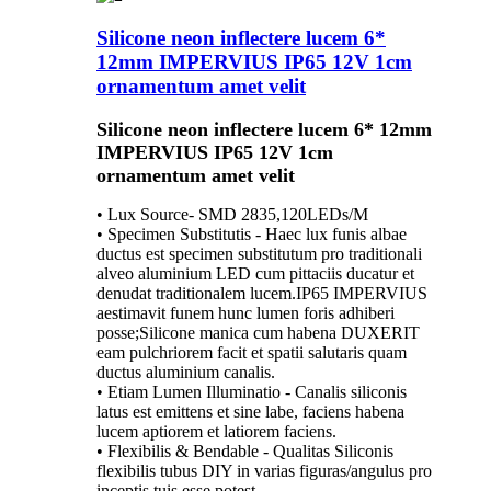
Silicone neon inflectere lucem 6*
12mm IMPERVIUS IP65 12V 1cm
ornamentum amet velit
Silicone neon inflectere lucem 6* 12mm
IMPERVIUS IP65 12V 1cm
ornamentum amet velit
• Lux Source- SMD 2835,120LEDs/M
• Specimen Substitutis - Haec lux funis albae
ductus est specimen substitutum pro traditionali
alveo aluminium LED cum pittaciis ducatur et
denudat traditionalem lucem.IP65 IMPERVIUS
aestimavit funem hunc lumen foris adhiberi
posse;Silicone manica cum habena DUXERIT
eam pulchriorem facit et spatii salutaris quam
ductus aluminium canalis.
• Etiam Lumen Illuminatio - Canalis siliconis
latus est emittens et sine labe, faciens habena
lucem aptiorem et latiorem faciens.
• Flexibilis & Bendable - Qualitas Siliconis
flexibilis tubus DIY in varias figuras/angulus pro
inceptis tuis esse potest.