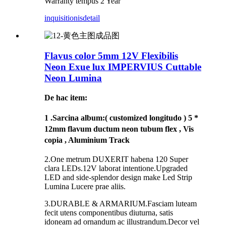
Warranty tempus 2 Year
inquisitionis
detail
Flavus color 5mm 12V Flexibilis
Neon Exue lux IMPERVIUS Cuttable
Neon Lumina
De hac item:
1 .
Sarcina album
:( customized longitudo ) 5 *
12mm flavum ductum neon tubum flex , Vis
copia , Aluminium Track
2.One metrum DUXERIT habena 120 Super
clara LEDs.12V laborat intentione.Upgraded
LED and side-splendor design make Led Strip
Lumina Lucere prae aliis.
3.DURABLE & ARMARIUM.Fasciam luteam
fecit utens componentibus diuturna, satis
idoneam ad ornandum ac illustrandum.Decor vel