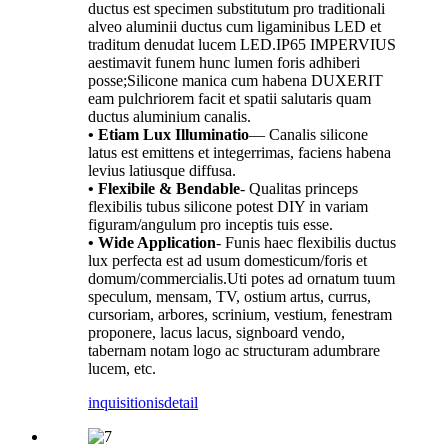
ductus est specimen substitutum pro traditionali
alveo aluminii ductus cum ligaminibus LED et
traditum denudat lucem LED.IP65 IMPERVIUS
aestimavit funem hunc lumen foris adhiberi
posse;Silicone manica cum habena DUXERIT
eam pulchriorem facit et spatii salutaris quam
ductus aluminium canalis.
• Etiam Lux Illuminatio
— Canalis silicone
latus est emittens et integerrimas, faciens habena
levius latiusque diffusa.
• Flexibile & Bendable
- Qualitas princeps
flexibilis tubus silicone potest DIY in variam
figuram/angulum pro inceptis tuis esse.
• Wide Application
- Funis haec flexibilis ductus
lux perfecta est ad usum domesticum/foris et
domum/commercialis.Uti potes ad ornatum tuum
speculum, mensam, TV, ostium artus, currus,
cursoriam, arbores, scrinium, vestium, fenestram
proponere, lacus lacus, signboard vendo,
tabernam notam logo ac structuram adumbrare
lucem, etc.
inquisitionis
detail