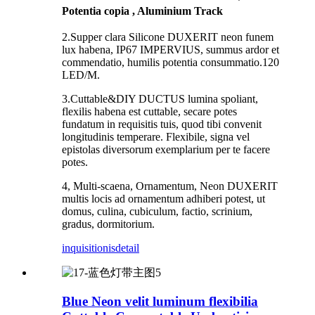
Potentia copia , Aluminium Track
2.Supper clara Silicone DUXERIT neon funem
lux habena, IP67 IMPERVIUS, summus ardor et
commendatio, humilis potentia consummatio.120
LED/M.
3.Cuttable&DIY DUCTUS lumina spoliant,
flexilis habena est cuttable, secare potes
fundatum in requisitis tuis, quod tibi convenit
longitudinis temperare. Flexibile, signa vel
epistolas diversorum exemplarium per te facere
potes.
4, Multi-scaena, Ornamentum, Neon DUXERIT
multis locis ad ornamentum adhiberi potest, ut
domus, culina, cubiculum, factio, scrinium,
gradus, dormitorium.
inquisitionis
detail
Blue Neon velit luminum flexibilia