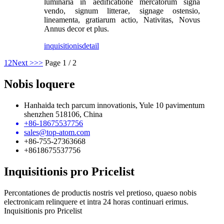
luminaria in aedificatione mercatorum signa
vendo, signum litterae, signage ostensio,
lineamenta, gratiarum actio, Nativitas, Novus
Annus decor et plus.
inquisitionis
detail
1
2
Next >
>>
Page 1 / 2
Nobis loquere
Hanhaida tech parcum innovationis, Yule 10 pavimentum
shenzhen 518106, China
+86-18675537756
sales@top-atom.com
+86-755-27363668
+8618675537756
Inquisitionis pro Pricelist
Percontationes de productis nostris vel pretioso, quaeso nobis
electronicam relinquere et intra 24 horas continuari erimus.
Inquisitionis pro Pricelist