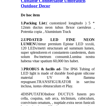
Cuttable Connectable Umbraticis
Outdoor Decor
De hoc item
1.Packing List
:( customized longitudo ) 5 *
12mm ductus neon tubus flexor caeruleus ,
Potentia copia , Aluminium Track
2.UPDATED LED FINE NEON
LUMEN
Utimur premium Epistar LED xxxiii,
120 LEDs/metri structuram ad summum lumen,
super splendorem et constantem candentem, dum
solum 8w/metrum consumit.Lumina nostra
habena vitae spatium 60,000 hrs habet.
3.
PROBUS & facilis ad
- The IP66 Tubing of
LED light is made of durable food-grate silicone
material UV & flamma
repugnant.TRANSFIGURATOR in sarcina
inclusa, iustus obturaculum et Play.
4
DISPUTATIO
Indoor DUCTUS funem pro
cella, coquina, sub arca, triclinium, cubiculum,
convivium ornatum, , nuptiale.extra neon funiculi