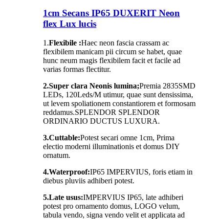
1cm Secans IP65 DUXERIT Neon
flex Lux lucis
1.
Flexibile :
Haec neon fascia crassam ac
flexibilem manicam pii circum se habet, quae
hunc neum magis flexibilem facit et facile ad
varias formas flectitur.
2.Super clara Neonis lumina;
Premia 2835SMD
LEDs, 120Leds/M utimur, quae sunt densissima,
ut levem spoliationem constantiorem et formosam
reddamus.SPLENDOR SPLENDOR
ORDINARIO DUCTUS LUXURA.
3.Cuttable:
Potest secari omne 1cm, Prima
electio moderni illuminationis et domus DIY
ornatum.
4.Waterproof:
IP65 IMPERVIUS, foris etiam in
diebus pluviis adhiberi potest.
5.
Late usus:
IMPERVIUS IP65, late adhiberi
potest pro ornamento domus, LOGO velum,
tabula vendo, signa vendo velit et applicata ad