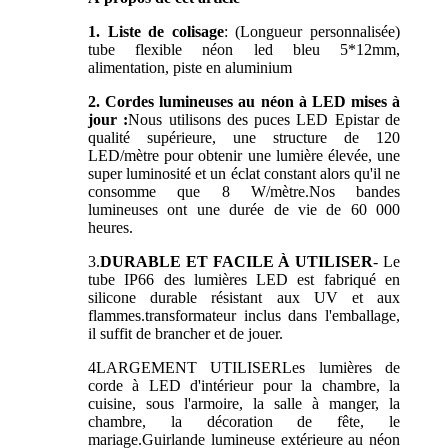
1. Liste de colisage
: (Longueur personnalisée)
tube flexible néon led bleu 5*12mm,
alimentation, piste en aluminium
2. Cordes lumineuses au néon à LED mises à
jour :
Nous utilisons des puces LED Epistar de
qualité supérieure, une structure de 120
LED/mètre pour obtenir une lumière élevée, une
super luminosité et un éclat constant alors qu'il ne
consomme que 8 W/mètre.Nos bandes
lumineuses ont une durée de vie de 60 000
heures.
3.
DURABLE ET FACILE À UTILISER
- Le
tube IP66 des lumières LED est fabriqué en
silicone durable résistant aux UV et aux
flammes.transformateur inclus dans l'emballage,
il suffit de brancher et de jouer.
4
LARGEMENT UTILISER
Les lumières de
corde à LED d'intérieur pour la chambre, la
cuisine, sous l'armoire, la salle à manger, la
chambre, la décoration de fête, le
mariage.Guirlande lumineuse extérieure au néon