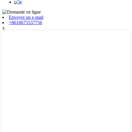
Envoyer un e-mail
+8618675537756
x