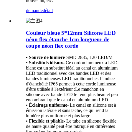
nouvel an, etc.
demande
détail
Couleur bleue 5*12mm Silicone LED
néon flex étanche 1cm longueur de
coupe néon flex corde
• Source de lumière
-
SMD 2835, 120 LED/M
• Substituts idéaux
- Ce cordon lumineux à LED
blanc est un substitut idéal au canal en aluminium
LED traditionnel avec des bandes LED et des
bandes lumineuses LED traditionnelles.L'indice
d'étanchéité IP65 permet à cette corde lumineuse
d'être utilisée à l'extérieur ;Le manchon en
silicone avec bande LED le rend plus beau et peu
encombrant que le canal en aluminium LED.
• Éclairage uniforme
- Le canal en silicone est à
émission latérale et sans tache, ce qui rend la
lumière plus uniforme et plus large.
• Flexible et pliable
- Le tube en silicone flexible
de haute qualité peut être fabriqué en différentes
formes/angles pour vos projets.