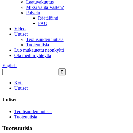
Laatuvakuutus
Miksi valita Vasten?
Palvelu
Räätälöinti
FAQ
Video
Uutiset
Teollisuuden uutisia
Tuoteuutisia
Luo mukautettu neonkyltti
Ota meihin yhteyttä
English
Koti
Uutiset
Uutiset
Teollisuuden uutisia
Tuoteuutisia
Tuoteuutisia