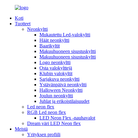
Koti
Tuotteet
Neonkyltti
Mukautettu Led-valokyltti
Häät neonkyltti
Baarikyltit
Makuuhuoneen sisustuskyltti
Makuuhuoneen sisustuskyltti
Logo neonkyltti
Osta valokylttejä
Klubin valokyltit
Sarjakuva neonkyltti
Ystävänpäivä neonkyltti
Halloween Neonkyltti
Joulun neonkyltti
Juhlat ja erikoistilaisuudet
Led neon flex
RGB Led neon flex
LED Neon Flex -nauhavalot
Dream väri LED Neon flex
Meistä
Yrityksen profiili