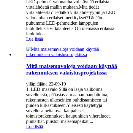
LED-pehmeä valonauha voi käyttää erilaista
virtalähdettä mallin mukaan.Mitä tiedät
virtalähteestä?Tiedätkö virtalähdetyypin ja LED-
valonauhan erilaiset merkitykset?Tänään
puhumme LED-pehmeiden lamppujen
luokittelusta virtalähteellä On olemassa erilaisia ​​
luokituksia...
Lue lisää
Mitä maisemavaloja voidaan käyttää
rakennuksen valaistusprojektissa
ylläpitäjänä 22-09-19
1. LED-maavalo Sillä on laaja valikoima
sovelluksia, pääasiassa maahan haudattuina,
rakennusten ulkoseinien puhdistamiseen tai
puiden kirkastukseen.Yleisesti käytettyjä
sovellusalueita ovat kaupalliset
toimistorakennukset, kaupunkien viheralueet,
puutarhat, puistot, maisemapaikat,...
Lue lisää