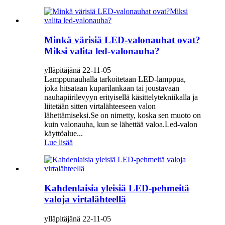
Minkä värisiä LED-valonauhat ovat?
Miksi valita led-valonauha?
ylläpitäjänä 22-11-05
Lamppunauhalla tarkoitetaan LED-lamppua,
joka hitsataan kuparilankaan tai joustavaan
nauhapiirilevyyn erityisellä käsittelytekniikalla ja
liitetään sitten virtalähteeseen valon
lähettämiseksi.Se on nimetty, koska sen muoto on
kuin valonauha, kun se lähettää valoa.Led-valon
käyttöalue...
Lue lisää
Kahdenlaisia ​​yleisiä LED-pehmeitä
valoja virtalähteellä
ylläpitäjänä 22-11-05