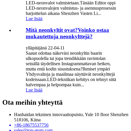
LED-neonvalot valmistetaan.Tänään Editor oppi
LED-neonvalojen valmistus- ja asennusprosessin
harjoittelun aikana Shenzhen Vasten Li...
Lue lisää
Mitä neonkyltit ovat?Voinko ostaa
mukautettuja neonkylttejä?
ylläpitäjänä 22-04-11
Saatat odottaa näkeväsi neonkyltin baarin
ulkopuolella tai jopa trendikkään ravintolan
seinällä täydellisen Instagrammattavan hetken,
mutta entä kodin sisustuksena?Ihmiset ympäri
Yhdysvaltoja ja maailmaa näyttävät neonkylttejä
kodeissaan.LED-tekniikan kehitys on tehnyt siitä
halvempaa ja helpompaa kuin...
Lue lisää
Ota meihin yhteyttä
Hanhaidan tekninen innovaatiopuisto, Yule 10 floor Shenzhen
518106, Kiina
+86-18675537756
sales@top-atom.com