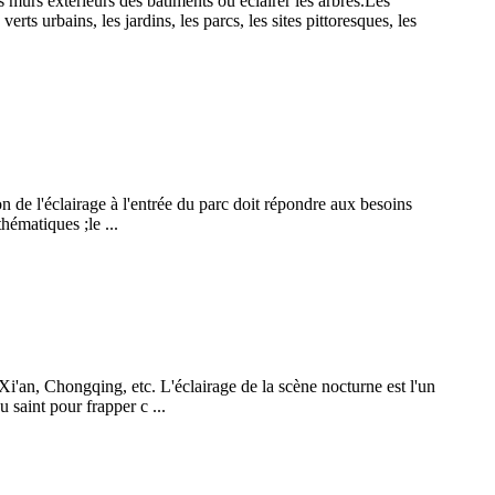
s murs extérieurs des bâtiments ou éclairer les arbres.Les
 urbains, les jardins, les parcs, les sites pittoresques, les
on de l'éclairage à l'entrée du parc doit répondre aux besoins
thématiques ;le ...
i'an, Chongqing, etc. L'éclairage de la scène nocturne est l'un
 saint pour frapper c ...