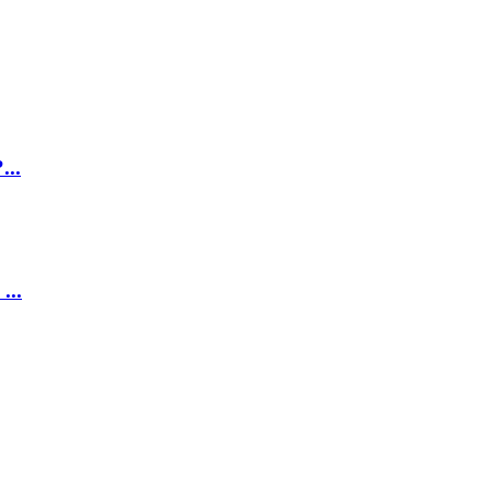
...
...