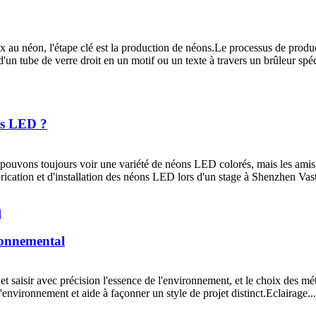
au néon, l'étape clé est la production de néons.Le processus de product
un tube de verre droit en un motif ou un texte à travers un brûleur spéci
ons LED ?
us pouvons toujours voir une variété de néons LED colorés, mais les a
rication et d'installation des néons LED lors d'un stage à Shenzhen Vast
ironnemental
t saisir avec précision l'essence de l'environnement, et le choix des mét
l'environnement et aide à façonner un style de projet distinct.Eclairage...