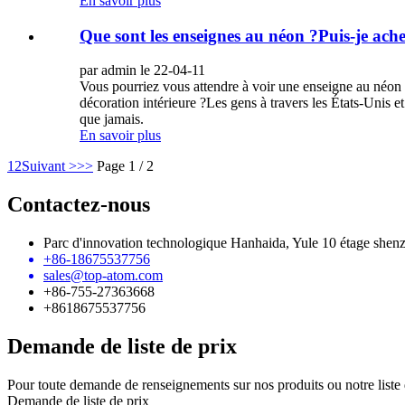
En savoir plus
Que sont les enseignes au néon ?Puis-je ache
par admin le 22-04-11
Vous pourriez vous attendre à voir une enseigne au néon 
décoration intérieure ?Les gens à travers les États-Unis 
que jamais.
En savoir plus
1
2
Suivant >
>>
Page 1 / 2
Contactez-nous
Parc d'innovation technologique Hanhaida, Yule 10 étage she
+86-18675537756
sales@top-atom.com
+86-755-27363668
+8618675537756
Demande de liste de prix
Pour toute demande de renseignements sur nos produits ou notre liste d
Demande de liste de prix