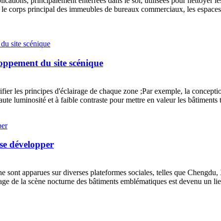
cations, principalement enterrées dans le sol, utilisées pour nettoyer le
 corps principal des immeubles de bureaux commerciaux, les espaces verts
eloppement du site scénique
rifier les principes d'éclairage de chaque zone ;Par exemple, la concepti
 haute luminosité et à faible contraste pour mettre en valeur les bâtiments 
 se développer
e sont apparues sur diverses plateformes sociales, telles que Chengdu, X
irage de la scène nocturne des bâtiments emblématiques est devenu un lieu