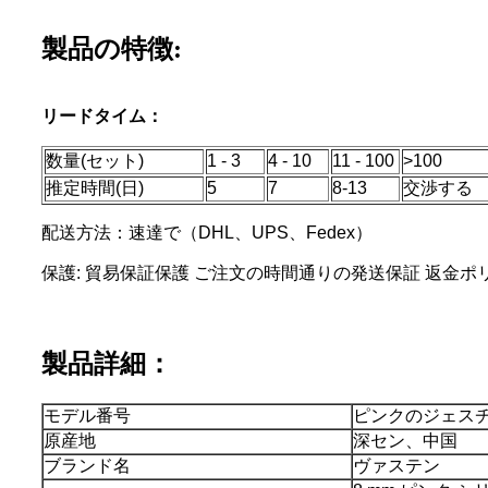
製品の特徴:
リードタイム：
数量(セット)
1 - 3
4 - 10
11 - 100
>100
推定時間(日)
5
7
8-13
交渉する
配送方法：速達で（DHL、UPS、Fedex）
保護: 貿易保証保護 ご注文の時間通りの発送保証 返金ポ
製品詳細：
モデル番号
ピンクのジェスチ
原産地
深セン、中国
ブランド名
ヴァステン