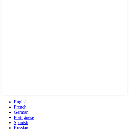
English
French
German
Portuguese
Spanish
Russian