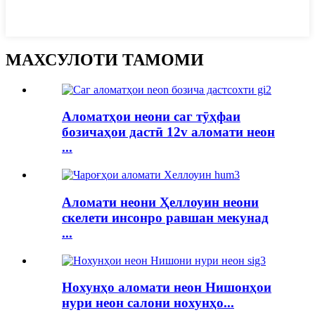
МАХСУЛОТИ ТАМОМИ
Аломатҳои неони саг тӯҳфаи
бозичаҳои дастӣ 12v аломати неон
...
Аломати неони Ҳеллоуин неони
скелети инсонро равшан мекунад
...
Нохунҳо аломати неон Нишонҳои
нури неон салони нохунҳо...