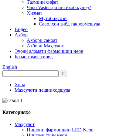
Тазмини сифат
Чаро Vasten-ро интихоб кунед?
Хизмат
Мутобиқсозӣ
Саволҳои зиёд такрормешуда
Видео
Ахбор
Ахбори саноат
Ахбори Маҳсулот
Эҷоди аломати фармоишии неон
Бо мо тамос гиред
English
Хона
Маҳсулоти пешниҳодшуда
Категорияҳо
Маҳсулот
Нишони фармоишии LED Neon
Нишони тӯйи неон