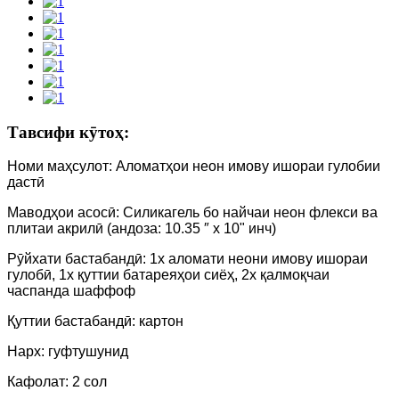
Тавсифи кӯтоҳ:
Номи маҳсулот: Аломатҳои неон имову ишораи гулобии
дастӣ
Маводҳои асосӣ: Силикагель бо найчаи неон флекси ва
плитаи акрилӣ (андоза: 10.35 ″ x 10" инч)
Рӯйхати бастабандӣ: 1x аломати неони имову ишораи
гулобӣ, 1x қуттии батареяҳои сиёҳ, 2х қалмоқчаи
часпанда шаффоф
Қуттии бастабандӣ: картон
Нарх: гуфтушунид
Кафолат: 2 сол