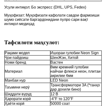
Усули интиқол: Бо экспресс (DHL, UPS, Fedex)
Муҳофизат: Муҳофизати кафолати савдои фармоиши
шумо сиёсати баргардонидани пулро сари вақт
интиқол медиҳад
Тафсилоти маҳсулот:
Рақами модел
Ишораи гулобии Neon Sign
Ҷои пайдоиш
ШенЖэн, Хитой
Номи бренд
Вастен
8мм кремний гулобии
Материал
найчаи флекси неон, плитаи
акрилии 4мм
Манбаи нур
LED Neon
Трансформатори 3A (*танҳо
Таъмини нерӯ
дар дохили бино)
Шиддати вуруд
12 В
Ҳарорати корӣ
-4°F то 120°F
Ҳаёти корӣ
50000 соат