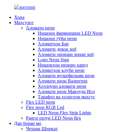
Хона
Маҳсулот
Аломати неон
Нишони фармоишии LED Neon
Нишони тӯйи неон
Аломатҳои Бар
Аломати декои хоб
Аломати ороиши хонаи хоб
Logo Neon Sign
Нишонҳои неонро харед
Аломатҳои клуби неон
Аломати мультфильми неон
Аломати неон Валентин
Хеллоуин аломати неон
Аломати неон Мавлуди Исо
Тарафҳо ва ҳолатҳои махсус
Flex LED neon
Flex neon RGB Led
LED Neon Flex Strip Lights
Ранги орзуи LED Neon flex
Дар бораи мо
Чеҳраи Ширкат