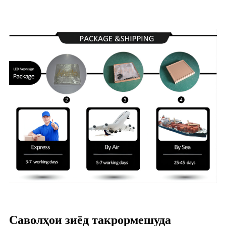
Саволҳои зиёд такрормешуда