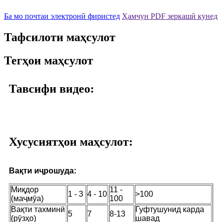
Ба мо почтаи электронӣ фиристед
Ҳамчун PDF зеркашӣ кунед
Тафсилоти маҳсулот
Тегҳои маҳсулот
Тавсифи видео:
Хусусиятҳои маҳсулот:
Вақти иҷрошуда:
Миқдор
11 -
1 - 3
4 - 10
>100
(маҷмӯа)
100
Вақти тахминӣ
Гуфтушунид карда
5
7
8-13
(рӯзҳо)
шавад