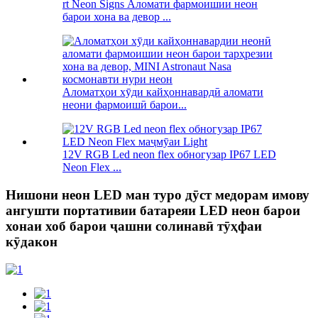
rt Neon Signs Аломати фармоишии неон
барои хона ва девор ...
Аломатҳои хӯди кайҳоннавардӣ аломати
неони фармоишӣ барои...
12V RGB Led neon flex обногузар IP67 LED
Neon Flex ...
Нишони неон LED ман туро дӯст медорам имову
ангушти портативии батареяи LED неон барои
хонаи хоб барои ҷашни солинавӣ тӯҳфаи
кӯдакон