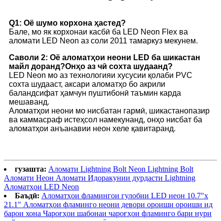
Q1: Оё шумо корхона ҳастед?
Бале, мо як корхонаи касбӣ ба LED Neon Flex ва
аломати LED Neon аз соли 2011 тамаркуз мекунем.
Саволи 2: Оё аломатҳои неони LED ба шикастан
майл доранд?Онҳо аз чӣ сохта шудаанд?
LED Neon мо аз технологияи хусусии қолаби PVC
сохта шудааст, аксари аломатҳо бо акрили
баландсифат ҳамчун пуштибонӣ таъмин карда
мешаванд.
Аломатҳои неони мо нисбатан гармӣ, шикастанопазир
ва каммасраф истеҳсол намекунанд, онҳо нисбат ба
аломатҳои анъанавии неон хеле қавитаранд.
гузашта:
Аломати Lightning Bolt Neon Lightning Bolt
Аломати Неон Аломати Идоракунии дурдасти Lightning
Аломатҳои LED Neon
Баъдӣ:
Аломатҳои фламингои гулобии LED неон 10.7"x
21.1" Аломатҳои фламинго неони девори ороиши ороиши ид
барои хона Чароғҳои шабонаи чароғҳои фламинго бари нури