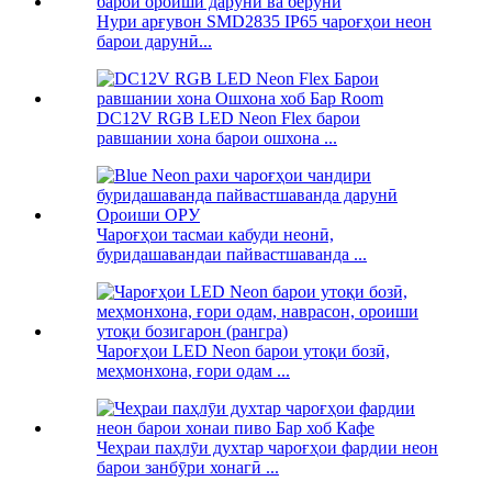
Нури арғувон SMD2835 IP65 чароғҳои неон
барои дарунӣ...
DC12V RGB LED Neon Flex барои
равшании хона барои ошхона ...
Чароғҳои тасмаи кабуди неонӣ,
буридашавандаи пайвастшаванда ...
Чароғҳои LED Neon барои утоқи бозӣ,
меҳмонхона, ғори одам ...
Чеҳраи паҳлӯи духтар чароғҳои фардии неон
барои занбӯри хонагӣ ...