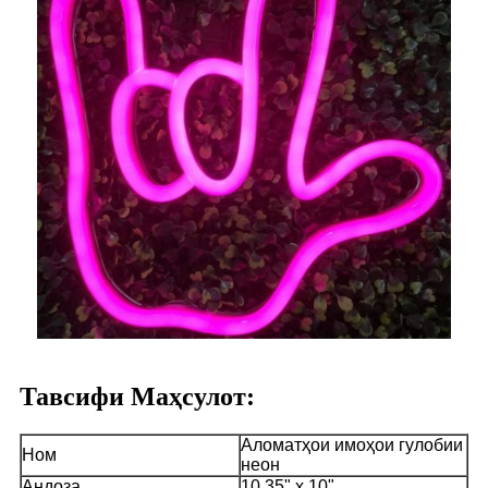
Тавсифи Маҳсулот:
Аломатҳои имоҳои гулобии
Ном
неон
Андоза
10,35" x 10"