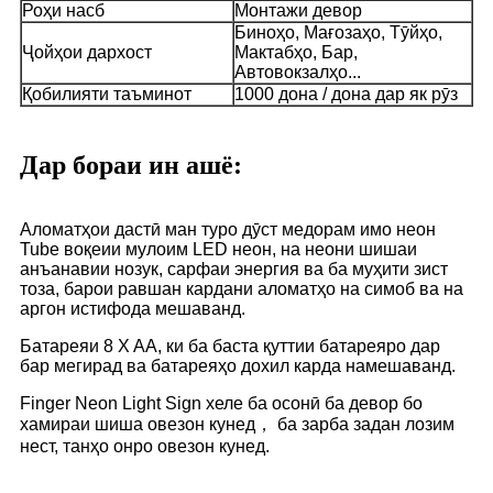
Роҳи насб
Монтажи девор
Биноҳо, Мағозаҳо, Тӯйҳо,
Ҷойҳои дархост
Мактабҳо, Бар,
Автовокзалҳо...
Қобилияти таъминот
1000 дона / дона дар як рӯз
Дар бораи ин ашё:
Аломатҳои дастӣ ман туро дӯст медорам имо неон
Tube воқеии мулоим LED неон, на неони шишаи
анъанавии нозук, сарфаи энергия ва ба муҳити зист
тоза, барои равшан кардани аломатҳо на симоб ва на
аргон истифода мешаванд.
Батареяи 8 X AA, ки ба баста қуттии батареяро дар
бар мегирад ва батареяҳо дохил карда намешаванд.
Finger Neon Light Sign хеле ба осонӣ ба девор бо
хамираи шиша овезон кунед， ба зарба задан лозим
нест, танҳо онро овезон кунед.