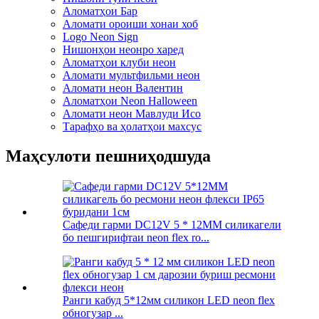
Аломатҳои Бар
Аломати ороиши хонаи хоб
Logo Neon Sign
Нишонҳои неонро харед
Аломатҳои клуби неон
Аломати мультфильми неон
Аломати неон Валентин
Аломатҳои Neon Halloween
Аломати неон Мавлуди Исо
Тарафҳо ва ҳолатҳои махсус
Маҳсулоти пешниҳодшуда
Сафеди гарми DC12V 5 * 12MM силикагели
бо пешгирифтаи neon flex ro...
Ранги кабуд 5*12мм силикон LED neon flex
обногузар ...