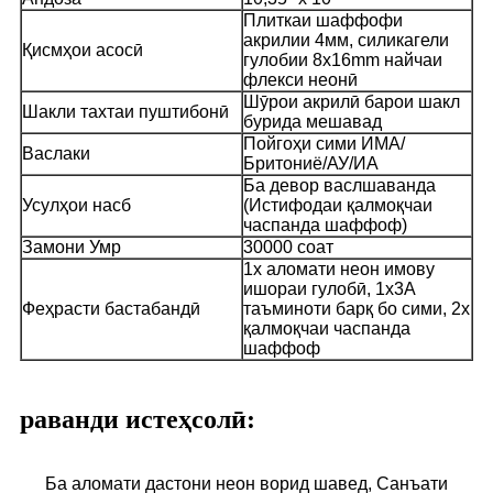
Плиткаи шаффофи
акрилии 4мм, силикагели
Қисмҳои асосӣ
гулобии 8x16mm найчаи
флекси неонӣ
Шӯрои акрилӣ барои шакл
Шакли тахтаи пуштибонӣ
бурида мешавад
Пойгоҳи сими ИМА/
Васлаки
Бритониё/АУ/ИА
Ба девор васлшаванда
Усулҳои насб
(Истифодаи қалмоқчаи
часпанда шаффоф)
Замони Умр
30000 соат
1x аломати неон имову
ишораи гулобӣ, 1х3А
Феҳрасти бастабандӣ
таъминоти барқ ​​бо сими, 2х
қалмоқчаи часпанда
шаффоф
раванди истеҳсолӣ:
Ба аломати дастони неон ворид шавед, Санъати