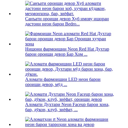
Санъати ороиши девор Хуб имову ишораи
дастони неон барои Bedro...
Нишони фармоишии Neon Red Hat Духтар
барои ороиши девор Бар Хом ...
Аломати фармоишии LED неон барои
ороиши девор, мӯд ...
Аломати Духтари Neon Faceup барои хона,
бар, дӯкон, клуб, зиёфат, ...