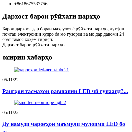
+8618675537756
Дархост барои рӯйхати нархҳо
Барои дархост дар бораи маҳсулот ё рӯйхати нархҳо, лутфан
почтаи электронии худро ба мо гузоред ва мо дар давоми 24
соат тамос хоҳем гирифт.
Дархост барои рӯйхати нархҳо
охирин хабарҳо
05/11/22
Рангҳои тасмаҳои равшании LED чӣ гунаанд?...
05/11/22
Ду намуди чароғҳои маъмули мулоими LED бо
...