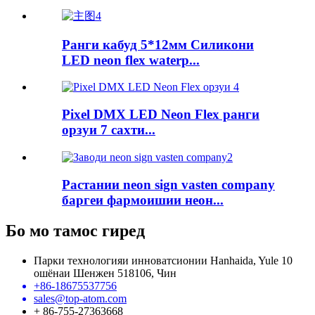
Ранги кабуд 5*12мм Силикони
LED neon flex waterp...
Pixel DMX LED Neon Flex ранги
орзуи 7 сахти...
Растании neon sign vasten company
баргеи фармоишии неон...
Бо мо тамос гиред
Парки технологияи инноватсионии Hanhaida, Yule 10
ошёнаи Шенжен 518106, Чин
+86-18675537756
sales@top-atom.com
+ 86-755-27363668