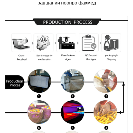
равшании неонро фаҳмед