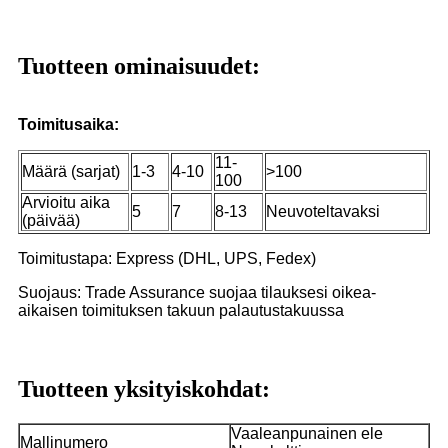
Tuotteen ominaisuudet:
Toimitusaika:
11-
Määrä (sarjat)
1-3
4-10
>100
100
Arvioitu aika
5
7
8-13
Neuvoteltavaksi
(päivää)
Toimitustapa: Express (DHL, UPS, Fedex)
Suojaus: Trade Assurance suojaa tilauksesi oikea-
aikaisen toimituksen takuun palautustakuussa
Tuotteen yksityiskohdat:
Vaaleanpunainen ele
Mallinumero