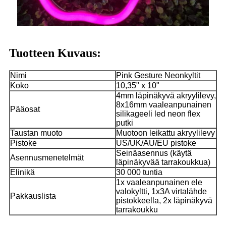
Tuotteen Kuvaus:
Nimi
Pink Gesture Neonkyltit
Koko
10,35" x 10"
4mm läpinäkyvä akryylilevy,
8x16mm vaaleanpunainen
Pääosat
silikageeli led neon flex
putki
Taustan muoto
Muotoon leikattu akryylilevy
Pistoke
US/UK/AU/EU pistoke
Seinäasennus (käytä
Asennusmenetelmät
läpinäkyvää tarrakoukkua)
Elinikä
30 000 tuntia
1x vaaleanpunainen ele
valokyltti, 1x3A virtalähde
Pakkauslista
pistokkeella, 2x läpinäkyvä
tarrakoukku