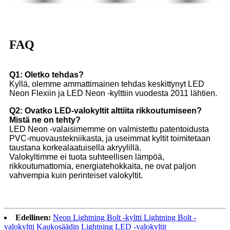
FAQ
Q1: Oletko tehdas?
Kyllä, olemme ammattimainen tehdas keskittynyt LED
Neon Flexiin ja LED Neon -kylttiin vuodesta 2011 lähtien.
Q2: Ovatko LED-valokyltit alttiita rikkoutumiseen?
Mistä ne on tehty?
LED Neon -valaisimemme on valmistettu patentoidusta
PVC-muovaustekniikasta, ja useimmat kyltit toimitetaan
taustana korkealaatuisella akryylillä.
Valokyltimme ei tuota suhteellisen lämpöä,
rikkoutumattomia, energiatehokkaita, ne ovat paljon
vahvempia kuin perinteiset valokyltit.
Edellinen:
Neon Lightning Bolt -kyltti Lightning Bolt -
valokyltti Kaukosäädin Lightning LED -valokyltit