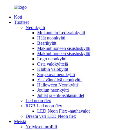
Koti
Tuotteet
Neonkyltti
Mukautettu Led-valokyltti
Häät neonkyltti
Baarikyltit
Makuuhuoneen sisustuskyltti
Makuuhuoneen sisustuskyltti
Logo neonkyltti
Osta valokylttejä
Klubin valokyltit
Sarjakuva neonkyltti
Ystävänpäivä neonkyltti
Halloween Neonkyltti
Joulun neonkyltti
Juhlat ja erikoistilaisuudet
Led neon flex
RGB Led neon flex
LED Neon Flex -nauhavalot
Dream väri LED Neon flex
Meistä
Yrityksen profiili