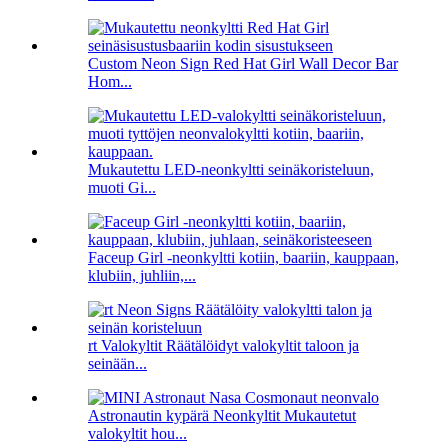
Custom Neon Sign Red Hat Girl Wall Decor Bar
Hom...
Mukautettu LED-neonkyltti seinäkoristeluun,
muoti Gi...
Faceup Girl -neonkyltti kotiin, baariin, kauppaan,
klubiin, juhliin,...
rt Valokyltit Räätälöidyt valokyltit taloon ja
seinään...
Astronautin kypärä Neonkyltit Mukautetut
valokyltit hou...