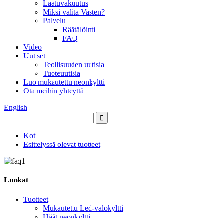
Laatuvakuutus
Miksi valita Vasten?
Palvelu
Räätälöinti
FAQ
Video
Uutiset
Teollisuuden uutisia
Tuoteuutisia
Luo mukautettu neonkyltti
Ota meihin yhteyttä
English
Koti
Esittelyssä olevat tuotteet
Luokat
Tuotteet
Mukautettu Led-valokyltti
Häät neonkyltti