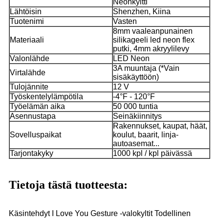
Neonkyltti
Lähtöisin
Shenzhen, Kiina
Tuotenimi
Vasten
8mm vaaleanpunainen
Materiaali
silikageeli led neon flex
putki, 4mm akryylilevy
Valonlähde
LED Neon
3A muuntaja (*Vain
Virtalähde
sisäkäyttöön)
Tulojännite
12 V
Työskentelylämpötila
-4°F - 120°F
Työelämän aika
50 000 tuntia
Asennustapa
Seinäkiinnitys
Rakennukset, kaupat, häät,
Sovelluspaikat
koulut, baarit, linja-
autoasemat...
Tarjontakyky
1000 kpl / kpl päivässä
Tietoja tästä tuotteesta:
Käsintehdyt I Love You Gesture -valokyltit Todellinen