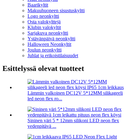
Baarikyltit
Makuuhuoneen sisustuskyltti
Logo neonkyltti
Osta valokylttejä
Klubin valokyltit
Sarjakuva neonkyltti
Ystävänpäivä neonkyltti
Halloween Neonkyltit
Joulun neonkyltti
Juhlat ja erikoistilaisuudet
Esittelyssä olevat tuotteet
Lämmin valkoinen DC12V 5*12MM silikageeli
led neon flex ro...
Sininen väri 5 * 12mm silikoni LED neon flex
vedenpitävä ...