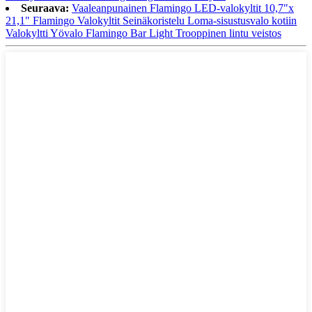
Seuraava:
Vaaleanpunainen Flamingo LED-valokyltit 10,7"x
21,1" Flamingo Valokyltit Seinäkoristelu Loma-sisustusvalo kotiin
Valokyltti Yövalo Flamingo Bar Light Trooppinen lintu veistos