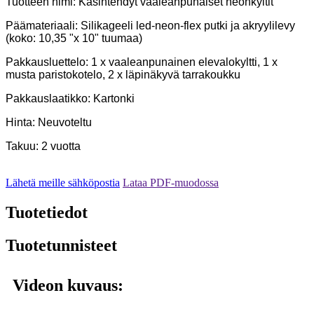
Tuotteen nimi: Käsintehdyt vaaleanpunaiset neonkyltit
Päämateriaali: Silikageeli led-neon-flex putki ja akryylilevy
(koko: 10,35 "x 10" tuumaa)
Pakkausluettelo: 1 x vaaleanpunainen elevalokyltti, 1 x
musta paristokotelo, 2 x läpinäkyvä tarrakoukku
Pakkauslaatikko: Kartonki
Hinta: Neuvoteltu
Takuu: 2 vuotta
Lähetä meille sähköpostia
Lataa PDF-muodossa
Tuotetiedot
Tuotetunnisteet
Videon kuvaus: