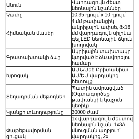
Վարդագույն ժեստ
Անուն
նեոնային նշաններ
Չափը
10,35 դյույմ x 10 դյույմ
4 մմ թափանցիկ
ակրիլային ափսե, 8x16
Հիմնական մասեր
մմ վարդագույն սիլիկա
գել LED նեոնային ճկուն
խողովակ
Ակրիլային տախտակը
Գրատախտակի ձևը
կտրված է ձևավորելու
համար
ԱՄՆ/Մեծ Բրիտանիա/
Խրոցակ
ԱՄ/ԵՄ վարդակից
հետույք
Պատին ամրացված
(Օգտագործեք
Տեղադրման մեթոդներ
թափանցիկ կպչուն
կեռիկ)
Կյանքի տևողությունը
30000 ժամ
1x վարդագույն ժեստով
նեոնային նշան, 1x3A
Փաթեթավորման
սնուցման աղբյուր՝
ցուցակ
վարդակից, 2x