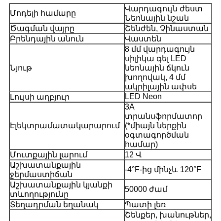
Վարդագույն ժեստ
Մոդելի համարը
Նեոնային նշան
Ծագման վայրը
Շենժեն, Չինաստան
Բրենդային անուն
Վաստեն
8 մմ վարդագույն
սիլիկա գել LED
Նյութ
նեոնային ճկուն
խողովակ, 4 մմ
ակրիլային ափսե
LED Neon
Լույսի աղբյուր
3A
տրանսֆորմատոր
Էլեկտրամատակարարում
(*միայն ներքին
օգտագործման
համար)
Մուտքային լարում
12 Վ
Աշխատանքային
-4°F-ից մինչև 120°F
ջերմաստիճան
Աշխատանքային կյանքի
50000 ժամ
տևողությունը
Տեղադրման եղանակ
Պատի լեռ
Շենքեր, խանութներ,