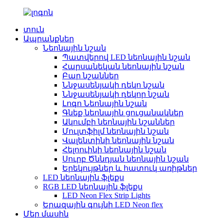
տուն
Ապրանքներ
Նեոնային նշան
Պատվերով LED նեոնային նշան
Հարսանեկան նեոնային նշան
Բար նշաններ
Ննջասենյակի դեկո նշան
Ննջասենյակի դեկոր նշան
Լոգո Նեոնային նշան
Գնեք նեոնային ցուցանակներ
Ակումբի նեոնային նշաններ
Մուլտֆիլմ նեոնային նշան
Վալենտինի նեոնային նշան
Հելոուինի նեոնային նշան
Սուրբ Ծննդյան նեոնային նշան
Երեկույթներ և հատուկ առիթներ
LED նեոնային ֆլեքս
RGB LED նեոնային ֆլեքս
LED Neon Flex Strip Lights
Երազային գույնի LED Neon flex
Մեր մասին