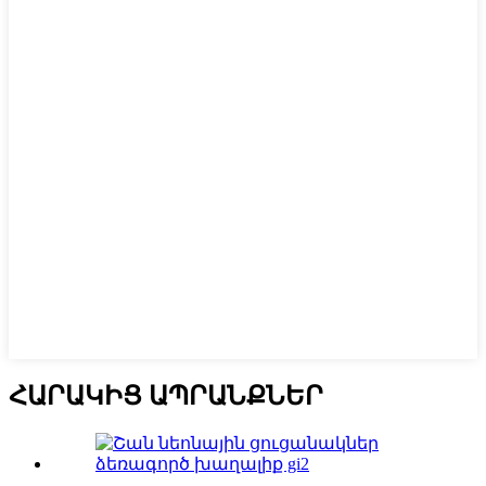
ՀԱՐԱԿԻՑ ԱՊՐԱՆՔՆԵՐ