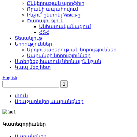
Ընկերության պրոֆիլը
Որակի ապահովում
Ինչու՞ ընտրել Vasten-ը:
Ծառայություն
Անհատականացում
ՀՏՀ
Տեսանյութ
Նորություններ
Արդյունաբերության նորություններ
Ապրանքի նորություններ
Ստեղծեք հատուկ նեոնային նշան
Կապ մեզ հետ
English
տուն
Առաջարկվող ապրանքներ
Կատեգորիաներ
Ապրանքներ