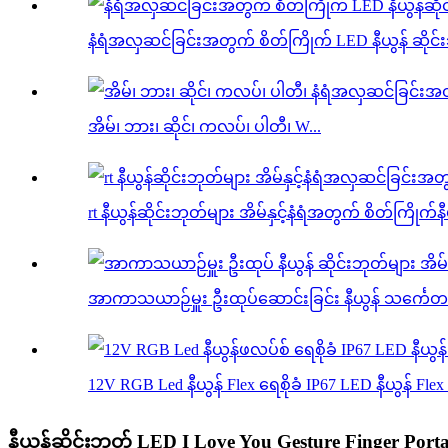
နံရံအလှဆင်ခြင်းအတွက် စိတ်ကြိုက် LED နီယွန် ဆိုင်းဘ
အိမ်၊ ဘား၊ ဆိုင်၊ ကလပ်၊ ပါတီ၊ W...
rt နီယွန်ဆိုင်းဘုတ်များ အိမ်နှင့်နံရံအတွက် စိတ်ကြိုက်နီ
အာကာသယာဉ်မှူး ဦးထုပ်ဆောင်းခြင်း နီယွန် သင်္ကေတများ
12V RGB Led နီယွန် Flex ရေစိုခံ IP67 LED နီယွန် Flex .
နီယွန်ဆိုင်းဘုတ် LED I Love You Gesture Finger Po