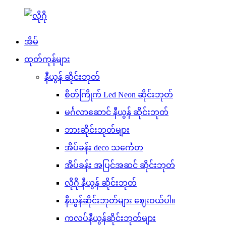
အိမ်
ထုတ်ကုန်များ
နီယွန် ဆိုင်းဘုတ်
စိတ်ကြိုက် Led Neon ဆိုင်းဘုတ်
မင်္ဂလာဆောင် နီယွန် ဆိုင်းဘုတ်
ဘားဆိုင်းဘုတ်များ
အိပ်ခန်း deco သင်္ကေတ
အိပ်ခန်း အပြင်အဆင် ဆိုင်းဘုတ်
လိုဂို နီယွန် ဆိုင်းဘုတ်
နီယွန်ဆိုင်းဘုတ်များ ဈေးဝယ်ပါ။
ကလပ်နီယွန်ဆိုင်းဘုတ်များ