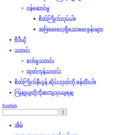
ဝန်ဆောင်မှု
စိတ်ကြိုက်လုပ်ပါ။
အမြဲမေးလေ့ရှိသောမေးခွန်းများ
ဗီဒီယို
သတင်း
စက်မှုသတင်း
ထုတ်ကုန်သတင်း
စိတ်ကြိုက်နီယွန် ဆိုင်းဘုတ်ကို ဖန်တီးပါ။
ကြှနျုပျတို့ကိုဆကျသှယျရနျ
English
အိမ်