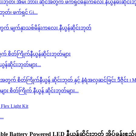
ုတ်၊ ဖက်ရှင် Gi...
ယွန်ဆိုင်းဘုတ်များ...
 စိတ်ကြိုက် နီယွန် ဆိုင်းဘုတ်များ...
..
rtable Battery Powered LED နီယွန်ဆိုင်းဘုတ် အိပ်ခန်