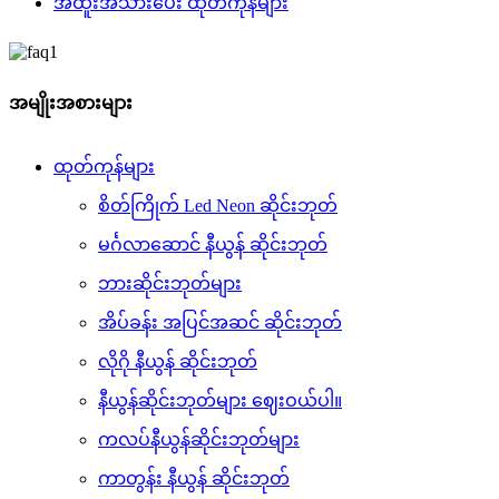
အထူးအသားပေး ထုတ်ကုန်များ
အမျိုးအစားများ
ထုတ်ကုန်များ
စိတ်ကြိုက် Led Neon ဆိုင်းဘုတ်
မင်္ဂလာဆောင် နီယွန် ဆိုင်းဘုတ်
ဘားဆိုင်းဘုတ်များ
အိပ်ခန်း အပြင်အဆင် ဆိုင်းဘုတ်
လိုဂို နီယွန် ဆိုင်းဘုတ်
နီယွန်ဆိုင်းဘုတ်များ ဈေးဝယ်ပါ။
ကလပ်နီယွန်ဆိုင်းဘုတ်များ
ကာတွန်း နီယွန် ဆိုင်းဘုတ်