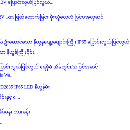
12V ပြောင်းလွယ်ပြင်လွယ်...
ွန်ကြိုးဝိုင်း...
e Wa...
နှင့် o ...
..