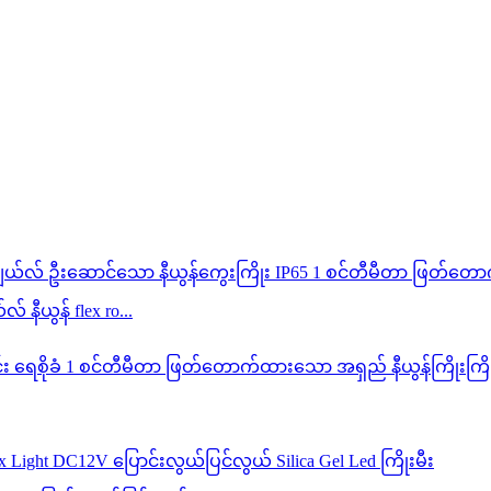
ီယွန် flex ro...