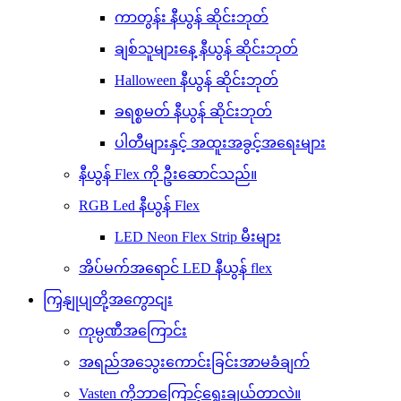
ကာတွန်း နီယွန် ဆိုင်းဘုတ်
ချစ်သူများနေ့ နီယွန် ဆိုင်းဘုတ်
Halloween နီယွန် ဆိုင်းဘုတ်
ခရစ္စမတ် နီယွန် ဆိုင်းဘုတ်
ပါတီများနှင့် အထူးအခွင့်အရေးများ
နီယွန် Flex ကို ဦးဆောင်သည်။
RGB Led နီယွန် Flex
LED Neon Flex Strip မီးများ
အိပ်မက်အရောင် LED နီယွန် flex
ကြှနျုပျတို့အကွောငျး
ကုမ္ပဏီအကြောင်း
အရည်အသွေးကောင်းခြင်းအာမခံချက်
Vasten ကိုဘာကြောင့်ရွေးချယ်တာလဲ။