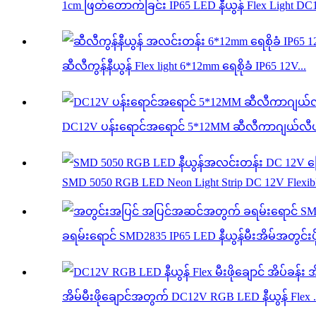
1cm ဖြတ်တောက်ခြင်း IP65 LED နီယွန် Flex Light DC
ဆီလီကွန်နီယွန် Flex light 6*12mm ရေစိုခံ IP65 12V...
DC12V ပန်းရောင်အရောင် 5*12MM ဆီလီကာဂျယ်လီယာ နီယ
SMD 5050 RGB LED Neon Light Strip DC 12V Flexibl
ခရမ်းရောင် SMD2835 IP65 LED နီယွန်မီးအိမ်အတွင်းပိုင်း
အိမ်မီးဖိုချောင်အတွက် DC12V RGB LED နီယွန် Flex .