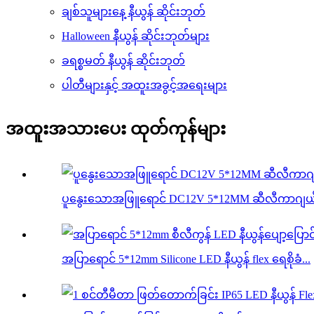
ချစ်သူများနေ့ နီယွန် ဆိုင်းဘုတ်
Halloween နီယွန် ဆိုင်းဘုတ်များ
ခရစ္စမတ် နီယွန် ဆိုင်းဘုတ်
ပါတီများနှင့် အထူးအခွင့်အရေးများ
အထူးအသားပေး ထုတ်ကုန်များ
ပူနွေးသောအဖြူရောင် DC12V 5*12MM ဆီလီကာဂျယ်လ် န
အပြာရောင် 5*12mm Silicone LED နီယွန် flex ရေစိုခံ...