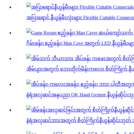
အပြာရောင် နီယွန်မီးလုံးများ Flexible Cuttable Connecta
ဂိမ်းခန်း၊ ဧည့်ခန်း၊ Man Cave အတွက် LED နီယွန်မီးမျ
အိမ်ပျားအတွက် ဘေးတိုက်မိန်းကလေး စိတ်ကြိုက် နီယွန
နံရံအလှဆင်အနုပညာ OK Hand Gesture နီယွန်ဆိုင်းဘုတ
နံရံအလှဆင်ဘားအတွက် စိတ်ကြိုက်နီယွန်ဆိုင်းဘုတ်