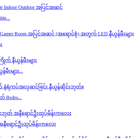
ble...
ား
်မီးများ...
် Bedro...
 အနီရောင်ဦးထုပ်မိန်းကလေး