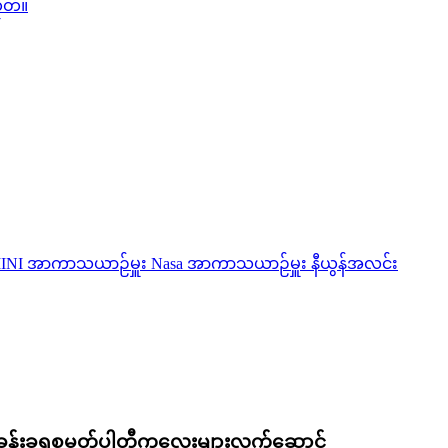
းဧည့်ခန်းခရစ္စမတ်ပါတီကလေးများလက်ဆောင်