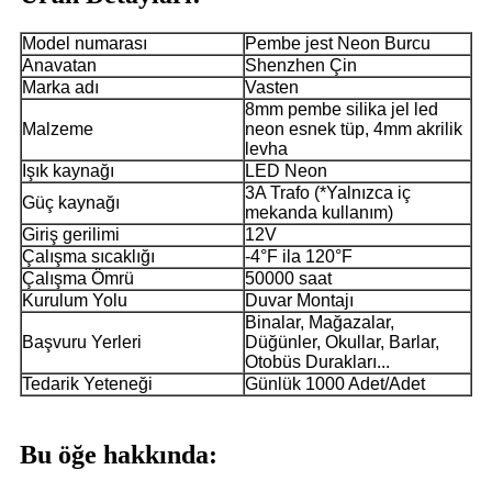
Model numarası
Pembe jest Neon Burcu
Anavatan
Shenzhen Çin
Marka adı
Vasten
8mm pembe silika jel led
Malzeme
neon esnek tüp, 4mm akrilik
levha
Işık kaynağı
LED Neon
3A Trafo (*Yalnızca iç
Güç kaynağı
mekanda kullanım)
Giriş gerilimi
12V
Çalışma sıcaklığı
-4°F ila 120°F
Çalışma Ömrü
50000 saat
Kurulum Yolu
Duvar Montajı
Binalar, Mağazalar,
Başvuru Yerleri
Düğünler, Okullar, Barlar,
Otobüs Durakları...
Tedarik Yeteneği
Günlük 1000 Adet/Adet
Bu öğe hakkında: