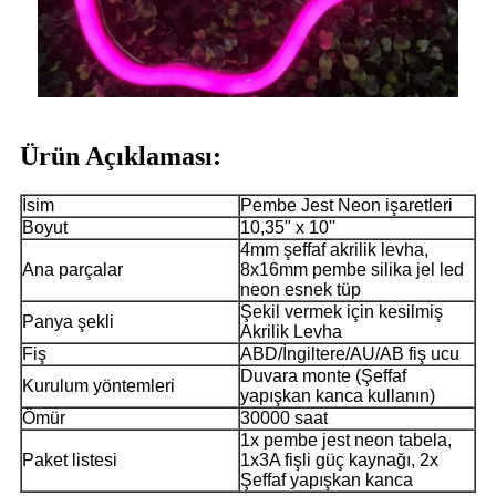
Ürün Açıklaması:
İsim
Pembe Jest Neon işaretleri
Boyut
10,35" x 10''
4mm şeffaf akrilik levha,
Ana parçalar
8x16mm pembe silika jel led
neon esnek tüp
Şekil vermek için kesilmiş
Panya şekli
Akrilik Levha
Fiş
ABD/İngiltere/AU/AB fiş ucu
Duvara monte (Şeffaf
Kurulum yöntemleri
yapışkan kanca kullanın)
Ömür
30000 saat
1x pembe jest neon tabela,
Paket listesi
1x3A fişli güç kaynağı, 2x
Şeffaf yapışkan kanca