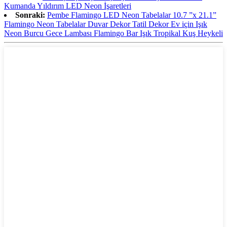
Kumanda Yıldırım LED Neon İşaretleri
Sonraki:
Pembe Flamingo LED Neon Tabelalar 10.7 ”x 21.1”
Flamingo Neon Tabelalar Duvar Dekor Tatil Dekor Ev için Işık
Neon Burcu Gece Lambası Flamingo Bar Işık Tropikal Kuş Heykeli