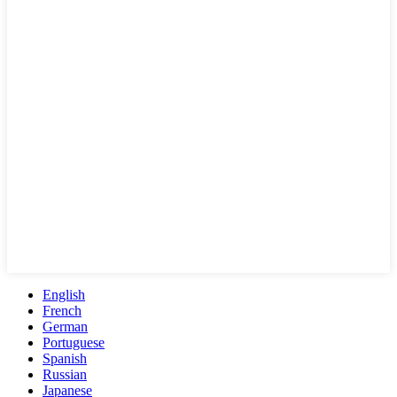
English
French
German
Portuguese
Spanish
Russian
Japanese