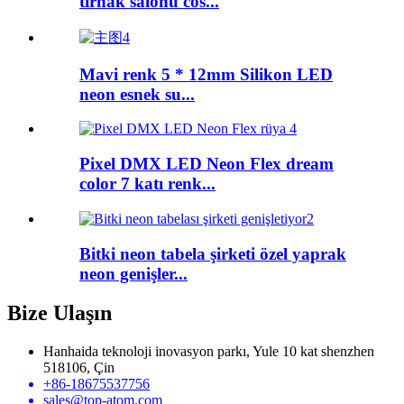
tırnak salonu cos...
Mavi renk 5 * 12mm Silikon LED
neon esnek su...
Pixel DMX LED Neon Flex dream
color 7 katı renk...
Bitki neon tabela şirketi özel yaprak
neon genişler...
Bize Ulaşın
Hanhaida teknoloji inovasyon parkı, Yule 10 kat shenzhen
518106, Çin
+86-18675537756
sales@top-atom.com