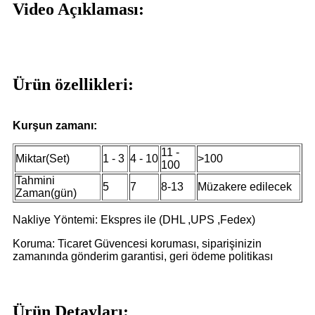
Video Açıklaması:
Ürün özellikleri:
Kurşun zamanı:
11 -
Miktar(Set)
1 - 3
4 - 10
>100
100
Tahmini
5
7
8-13
Müzakere edilecek
Zaman(gün)
Nakliye Yöntemi: Ekspres ile (DHL ,UPS ,Fedex)
Koruma: Ticaret Güvencesi koruması, siparişinizin
zamanında gönderim garantisi, geri ödeme politikası
Ürün Detayları: