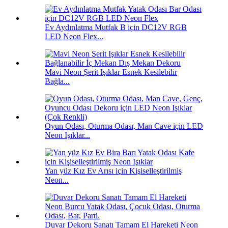
Ev Aydınlatma Mutfak B için DC12V RGB
LED Neon Flex...
Mavi Neon Şerit Işıklar Esnek Kesilebilir
Bağla...
Oyun Odası, Oturma Odası, Man Cave için LED
Neon Işıklar...
Yan yüz Kız Ev Arısı için Kişiselleştirilmiş
Neon...
Duvar Dekoru Sanatı Tamam El Hareketi Neon