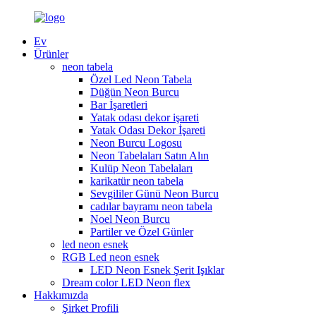
Ev
Ürünler
neon tabela
Özel Led Neon Tabela
Düğün Neon Burcu
Bar İşaretleri
Yatak odası dekor işareti
Yatak Odası Dekor İşareti
Neon Burcu Logosu
Neon Tabelaları Satın Alın
Kulüp Neon Tabelaları
karikatür neon tabela
Sevgililer Günü Neon Burcu
cadılar bayramı neon tabela
Noel Neon Burcu
Partiler ve Özel Günler
led neon esnek
RGB Led neon esnek
LED Neon Esnek Şerit Işıklar
Dream color LED Neon flex
Hakkımızda
Şirket Profili