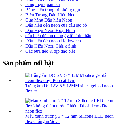
bảng hiệu quán bar
Bảng hiệu trang trí phòng ngủ
Biểu Tượng Dấu Hiệu Neon
Cửa hàng Dấu hiệu Neon
Dấu hiệu đèn neon của câu lạc bộ
Dấu Hiệu Neon Hoạt Hình
dấu hiệu đèn neon ngày lễ tình nhân
Dấu hiệu đèn neon Halloween
Dấu Hiệu Neon Giáng Sinh
Các bữa tiệc & dịp đặc biệt
Sản phẩm nổi bật
Trắng ấm DC12V 5 * 12MM silica gel led neon
flex ro...
Màu xanh dương 5 * 12 mm Silicone LED neon
flex chống nước ...