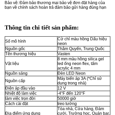
Bảo vệ: Đảm bảo thương mại bảo vệ đơn đặt hàng của
bạn về chính sách hoàn trả đảm bảo gửi hàng đúng hạn
Thông tin chi tiết sản phẩm:
Cử chỉ màu hồng Dấu hiệu
Số mô hình
neon
Nguồn gốc
Thâm Quyến, Trung Quốc
Tên thương hiệu
Vasten
8 mm màu hồng silica gel
Vật liệu
led ống neon flex, tấm
acrylic 4 mm
Nguồn sáng
Đèn LED Neon
Máy biến áp 3A (*Chỉ sử
Nguồn cấp
dụng trong nhà)
Điện áp đầu vào
12 V
Nhiệt độ làm việc
-4°F đến 120°F
làm việc trọn đời
50000 giờ
Cách cài đặt
treo tường
Tòa nhà, Cửa hàng, Đám
Địa điểm ứng dụng
cưới, Trường học, Quán bar,