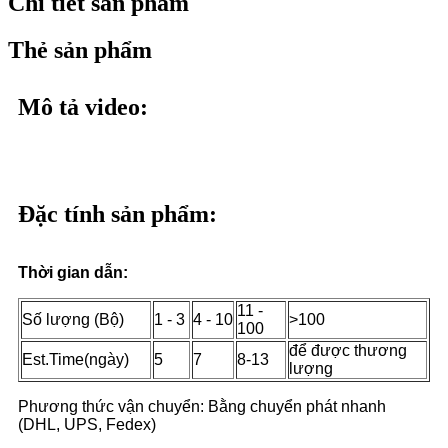
Chi tiết sản phẩm
Thẻ sản phẩm
Mô tả video:
Đặc tính sản phẩm:
Thời gian dẫn:
11 -
Số lượng (Bộ)
1 - 3
4 - 10
>100
100
để được thương
Est.Time(ngày)
5
7
8-13
lượng
Phương thức vận chuyển: Bằng chuyển phát nhanh
(DHL, UPS, Fedex)