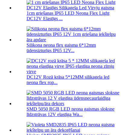
1cm griešanas IP65 LED Neona Flex Light
DC12V Elastīgs ...
Silikona neona flex gaisma 6*12mm
ūdensizturīgs IP65 12V...
DC12V Rozā krāsa 5*12MM silikagela led
neona flex rop...
SMD 5050 RGB LED neona gaismas sloksne
līdzstrāvas 12V elastīga Wa...