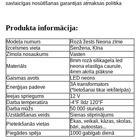
savlaicīgas nosūtīšanas garantijas atmaksas politika
Produkta informācija:
Modeļa numurs
Rozā žests Neona zīme
Izcelsmes vieta
Šenžena, Ķīna
Zīmola nosaukums
Vasten
8mm rozā silikagela led
Materiāls
neona elastīga caurule,
4mm akrila plāksne
Gaismas avots
LED neons
3A transformators
Enerģijas padeve
(*lietošanai tikai iekštelpās)
Ieejas spriegums
12 V
Darba temperatūra
-4°F līdz 120°F
Darba mūžs
50 000 stundas
Uzstādīšanas veids
Sienas stiprinājums
Ēkas, veikali, kāzas, skolas,
Pieteikšanās vietas
bāri, autoostas...
Piegādes spēja
1000 gab/gab dienā