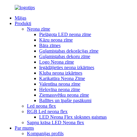
Mājas
Produkti
Neona zīme
Pielāgota LED neona zīme
Kāzu neona zīme
Bāra zīmes
Guļamistabas dekorācijas zīme
Guļamistabas dekoru zīme
Logo Neona zīme
Iegādājieties neona izkārtnes
Kluba neona izkārtnes
Karikatūra Neona Zīme
Valentīna neona zīme
Helovīna neona zīme
Ziemassvētku neona zīme
Ballītes un īpašie pasākumi
Led neona flex
RGB Led neona flex
LED Neona Flex sloksnes gaismas
Sapņu krāsa LED Neona flex
Par mums
Kompanijas profils