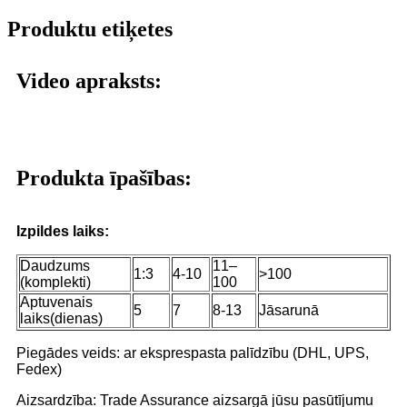
Produktu etiķetes
Video apraksts:
Produkta īpašības:
Izpildes laiks:
Daudzums
11–
1:3
4-10
>100
(komplekti)
100
Aptuvenais
5
7
8-13
Jāsarunā
laiks(dienas)
Piegādes veids: ar eksprespasta palīdzību (DHL, UPS,
Fedex)
Aizsardzība: Trade Assurance aizsargā jūsu pasūtījumu