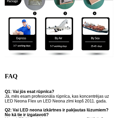
FAQ
Q1: Vai jūs esat rūpnīca?
Jā, mēs esam profesionāla rūpnīca, kas koncentrējas uz
LED Neona Flex un LED Neona zīmi kopš 2011. gada.
Q2: Vai LED neona izkārtnes ir pakļautas lūzumiem?
No kā tie ir izgatavoti?