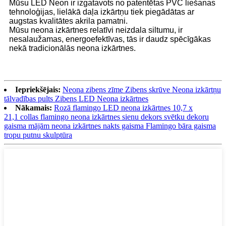
Mūsu LED Neon ir izgatavots no patentētas PVC liešanas
tehnoloģijas, lielākā daļa izkārtņu tiek piegādātas ar
augstas kvalitātes akrila pamatni.
Mūsu neona izkārtnes relatīvi neizdala siltumu, ir
nesalaužamas, energoefektīvas, tās ir daudz spēcīgākas
nekā tradicionālās neona izkārtnes.
Iepriekšējais:
Neona zibens zīme Zibens skrūve Neona izkārtņu
tālvadības pults Zibens LED Neona izkārtnes
Nākamais:
Rozā flamingo LED neona izkārtnes 10,7 x
21,1 collas flamingo neona izkārtnes sienu dekors svētku dekoru
gaisma mājām neona izkārtnes nakts gaisma Flamingo bāra gaisma
tropu putnu skulptūra