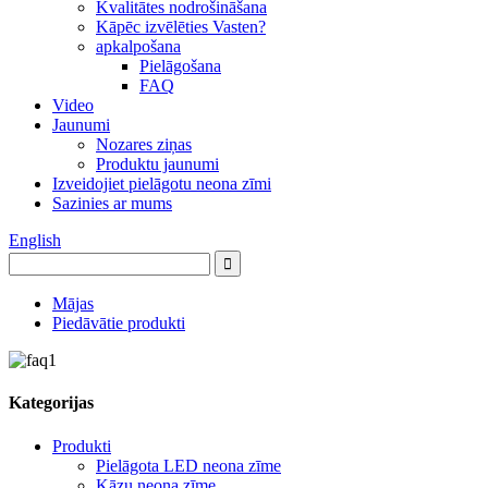
Kvalitātes nodrošināšana
Kāpēc izvēlēties Vasten?
apkalpošana
Pielāgošana
FAQ
Video
Jaunumi
Nozares ziņas
Produktu jaunumi
Izveidojiet pielāgotu neona zīmi
Sazinies ar mums
English
Mājas
Piedāvātie produkti
Kategorijas
Produkti
Pielāgota LED neona zīme
Kāzu neona zīme