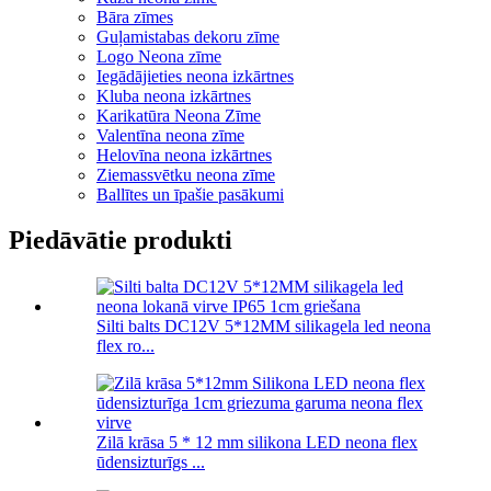
Bāra zīmes
Guļamistabas dekoru zīme
Logo Neona zīme
Iegādājieties neona izkārtnes
Kluba neona izkārtnes
Karikatūra Neona Zīme
Valentīna neona zīme
Helovīna neona izkārtnes
Ziemassvētku neona zīme
Ballītes un īpašie pasākumi
Piedāvātie produkti
Silti balts DC12V 5*12MM silikagela led neona
flex ro...
Zilā krāsa 5 * 12 mm silikona LED neona flex
ūdensizturīgs ...