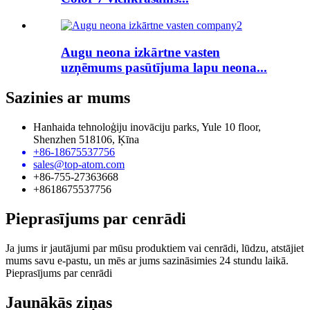
Augu neona izkārtne vasten
uzņēmums pasūtījuma lapu neona...
Sazinies ar mums
Hanhaida tehnoloģiju inovāciju parks, Yule 10 floor,
Shenzhen 518106, Ķīna
+86-18675537756
sales@top-atom.com
+86-755-27363668
+8618675537756
Pieprasījums par cenrādi
Ja jums ir jautājumi par mūsu produktiem vai cenrādi, lūdzu, atstājiet
mums savu e-pastu, un mēs ar jums sazināsimies 24 stundu laikā.
Pieprasījums par cenrādi
Jaunākās ziņas