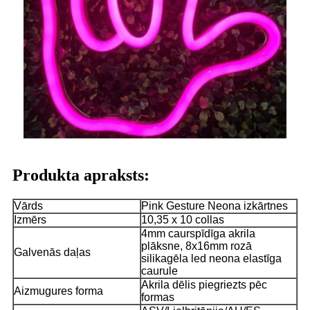
Produkta apraksts:
Vārds
Pink Gesture Neona izkārtnes
Izmērs
10,35 x 10 collas
4mm caurspīdīga akrila
plāksne, 8x16mm rozā
Galvenās daļas
silikagēla led neona elastīga
caurule
Akrila dēlis piegriezts pēc
Aizmugures forma
formas