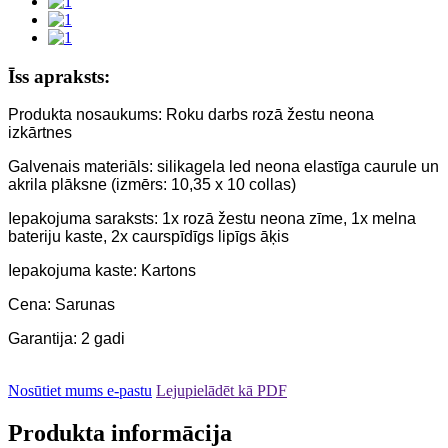
Īss apraksts:
Produkta nosaukums: Roku darbs rozā žestu neona
izkārtnes
Galvenais materiāls: silikagela led neona elastīga caurule un
akrila plāksne (izmērs: 10,35 x 10 collas)
Iepakojuma saraksts: 1x rozā žestu neona zīme, 1x melna
bateriju kaste, 2x caurspīdīgs lipīgs āķis
Iepakojuma kaste: Kartons
Cena: Sarunas
Garantija: 2 gadi
Nosūtiet mums e-pastu
Lejupielādēt kā PDF
Produkta informācija