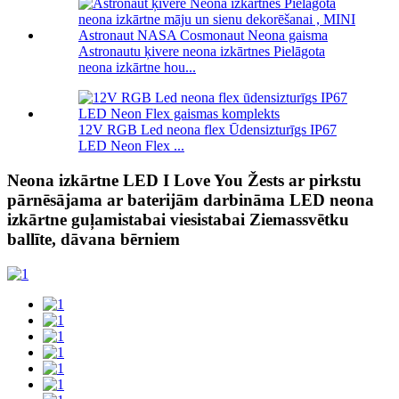
Astronautu ķivere neona izkārtnes Pielāgota
neona izkārtne hou...
12V RGB Led neona flex Ūdensizturīgs IP67
LED Neon Flex ...
Neona izkārtne LED I Love You Žests ar pirkstu
pārnēsājama ar baterijām darbināma LED neona
izkārtne guļamistabai viesistabai Ziemassvētku
ballīte, dāvana bērniem