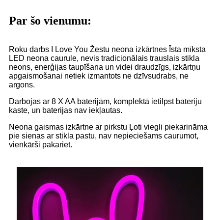
Par šo vienumu:
Roku darbs I Love You Žestu neona izkārtnes Īsta mīksta
LED neona caurule, nevis tradicionālais trauslais stikla
neons, enerģijas taupīšana un videi draudzīgs, izkārtņu
apgaismošanai netiek izmantots ne dzīvsudrabs, ne
argons.
Darbojas ar 8 X AA baterijām, komplektā ietilpst bateriju
kaste, un baterijas nav iekļautas.
Neona gaismas izkārtne ar pirkstu Ļoti viegli piekarināma
pie sienas ar stikla pastu, nav nepieciešams caurumot,
vienkārši pakariet.