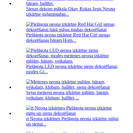
Sienas dekoru māksla Okay Rokas žests Neona
izkārtne guļamistabai...
Pielāgota neona izkārtne Red Hat Girl sienas
dekorēšanas bāram Hom...
Pielāgota LED neona izkārtne sienu dekorēšanai,
modes Gi...
Sejas meiteņu neona izkārtne mājām, bāram,
veikalam, klubam, ballītei,...
rt Neona izkārtnes Pielāgota neona izkārtne mājai
un sienai...