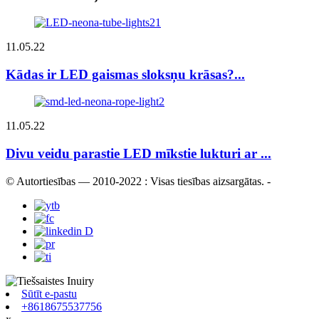
11.05.22
Kādas ir LED gaismas sloksņu krāsas?...
11.05.22
Divu veidu parastie LED mīkstie lukturi ar ...
© Autortiesības — 2010-2022 : Visas tiesības aizsargātas.
-
Sūtīt e-pastu
+8618675537756