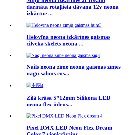
Suņu neona izkārtnes ar rokām
darināta rotaļlieta dāvana 12v neona
izkārtne ...
Helovīna neona izkārtnes gaismas
cilvēka skelets neona ...
Nails neona zīme neona gaismas zīmes
nagu salons cos...
Zilā krāsa 5*12mm Silikona LED
neona flex ūdens...
Pixel DMX LED Neon Flex Dream
Color 7 vienkrāsains...