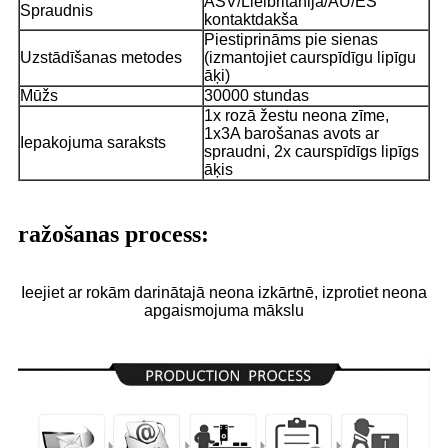
ASV/Lielbritānija/AU/ES
Spraudnis
kontaktdakša
Piestiprināms pie sienas
Uzstādīšanas metodes
(izmantojiet caurspīdīgu lipīgu
āķi)
Mūžs
30000 stundas
1x rozā žestu neona zīme,
1x3A barošanas avots ar
Iepakojuma saraksts
spraudni, 2x caurspīdīgs lipīgs
āķis
ražošanas process:
Ieejiet ar rokām darinātajā neona izkārtnē, izprotiet neona
apgaismojuma mākslu