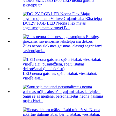
Violeta SMD2835 IP65 LED neona gaisma
iekštelpu un...
DC12V RGB LED Neona Flex mājas
apgaismojumam virtuvei B...
Zilās neona sloksnes gaismas, elastīgi sagriežami
savienojami...
LED neona gaismas spēļu istabai, viesistabai,
vīrieša alai...
Sānu sejas meitenei personalizētas neona gaismas
mājas bitei...