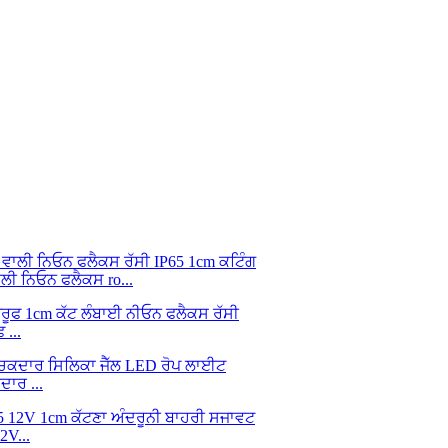
ਲੀ ਨਿਓਨ ਫਲੈਕਸ ro...
...
ਾਰ ...
V...