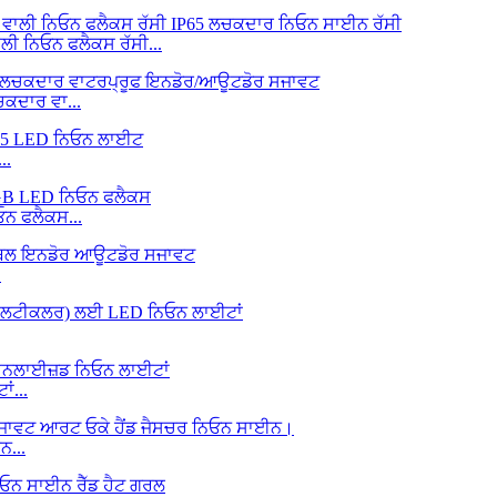
ੀ ਨਿਓਨ ਫਲੈਕਸ ਰੱਸੀ...
ਦਾਰ ਵਾ...
..
ਨ ਫਲੈਕਸ...
.
ਂ...
ਨ...