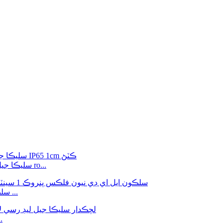
گرم اڇو DC12V 5*12MM سليڪا جيل جي اڳواڻي ۾ نيون فليڪس ro...
نيرو رنگ 5 * 12mm سلڪون ايل اي ڊي نيون فلڪس پنروڪ ...
1cm ڪٽڻ ht DC12V