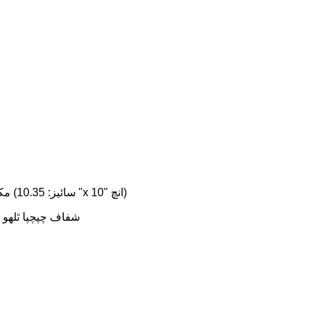
مکيه مواد: سليڪا جيل جي اڳواڻي ۾ نيون فليڪس ٽيوب ۽ ايڪريل پليٽ (سائيز: 10.35 "x 10" انچ)
پيڪنگ لسٽ: 1x گلابي اشارو نيون نشاني، 1x ڪارو بيٽري جو دٻو، 2x شفاف چپچپا ٿلهو