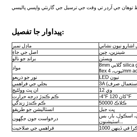
ظ توهان جي آرڊر تي وقت جي ترسيل جي گارنٽي واپسي پاليسي
پيداوار جا تفصيل:
 اشارو نيون نشاني
ماڊل نمبر
شينزين، چين
اصل جي جاءِ
ويسٽن
برانڊ جو نالو
8mm گلابي silica gel جي اڳواڻي ۾ نيون
مواد
LED نيون
نور جو ذريعو
ر استعمال صرف)
بجلي جي فراهمي
12 وي
ان پٽ وولٹیج
-4°F کان 120°F
ڪم ڪندڙ درجه حرارت
50000 ڪلاڪ
ڪم ڪندڙ زندگي
ڀت جبل
انسٽاليشن جو طريقو
، اسڪول، بار، بس
درخواست جون جڳھون
اسٽيشنون...
 ٽڪرا في ڏينهن
فراهمي جي صلاحيت