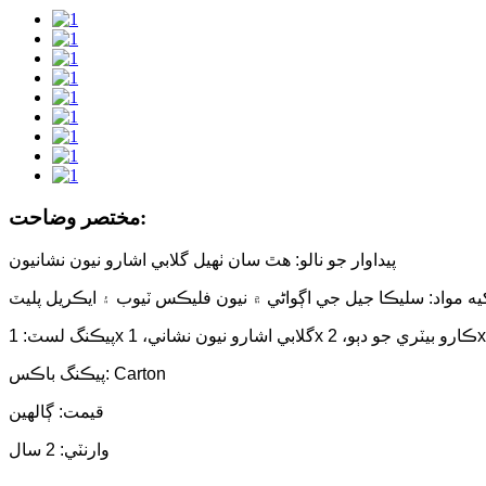
مختصر وضاحت:
پيداوار جو نالو: هٿ سان ٺهيل گلابي اشارو نيون نشانيون
پيڪنگ باڪس: Carton
قيمت: ڳالهين
وارنٽي: 2 سال