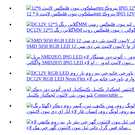
 فليڪس لائيٽ 6 * 12mm پنروڪ IP65 12V ...
واڱڻائي SMD2835 IP65 LED نيون لائيٽ انڊور ۽ او لاءِ...
بليو نيون پٽي لائٽون لچڪدار ڪٽيبل Connectable ...
سائڊ فِس گرل ذاتي ٿيل نيون لائيٽون گھر جي مک لاءِ...