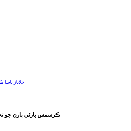
نيون سائن LED I Love You Gesture Finger Portable Battered LED Neon Sign for Bedroom Living Room ڪرسمس پارٽي