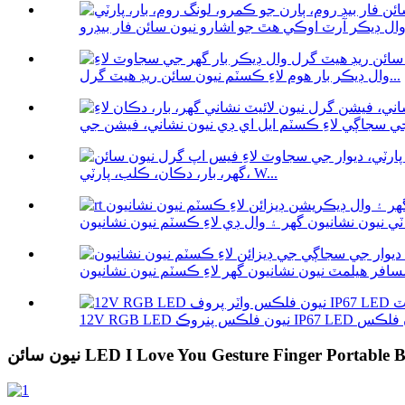
وال ڊيڪر بار هوم لاءِ ڪسٽم نيون سائن ريڊ هيٽ گرل...
گهر، بار، دڪان، ڪلب، پارٽي، W...