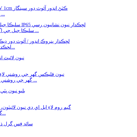
سلڪون نيون
DC12V گلابي رنگ 5*12MM سليڪا جيل جي اڳواڻي ۾ نيون فليڪس روپ ...
SMD 5050 RGB LED نيون لائيٽ پٽي ڊي سي 12V لچڪدار وا...
DC12V RGB LED Neon Flex گھر جي روشني واري باورچی خانه بي لاءِ ...
گيم روم، لونگ روم، انسان غار لاءِ ايل اي ڊي نيون لائيٽون...