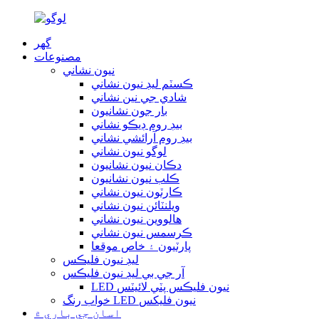
گهر
مصنوعات
نيون نشاني
ڪسٽم ليڊ نيون نشاني
شادي جي نين نشاني
بار جون نشانيون
بيڊ روم ڊيڪو نشاني
بيڊ روم آرائشي نشاني
لوگو نيون نشاني
دڪان نيون نشانيون
ڪلب نيون نشانيون
ڪارٽون نيون نشاني
ويلنٽائن نيون نشاني
هالووین نيون نشاني
ڪرسمس نيون نشاني
پارٽيون ۽ خاص موقعا
ليڊ نيون فليڪس
آر جي بي ليڊ نيون فليڪس
LED نيون فليڪس پٽي لائيٽس
خواب رنگ LED نيون فلیکس
اسان جي باري ۾