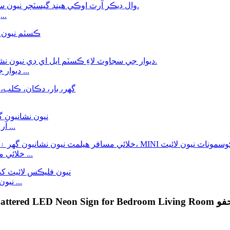
وال ڊيڪر آرٽ اوڪي هٿ جو اشارو نيون سائن فار بيڊرو...
ديوار جي سجاڳي لاءِ ڪسٽم ايل اي ڊي نيون نشاني، فيشن جي ...
آر ٽي نيون نشانيون گھر ۽ وال ڊي لاءِ ڪسٽم نيون نشانيون ...
خلائي مسافر هيلمٽ نيون نشانيون گهر لاءِ ڪسٽم نيون نشانيون ...
12V RGB LED نيون فلڪس پنروڪ IP67 LED نيون فلڪس ...
 ٻارن جو تحفو