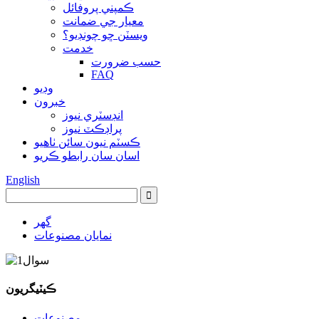
ڪمپني پروفائل
معيار جي ضمانت
ويسٽن ڇو چونڊيو؟
خدمت
حسب ضرورت
FAQ
وڊيو
خبرون
انڊسٽري نيوز
پراڊڪٽ نيوز
ڪسٽم نيون سائن ٺاهيو
اسان سان رابطو ڪريو
English
گهر
نمايان مصنوعات
ڪيٽيگريون
مصنوعات