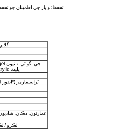
تحفظ: واپار جي اطمينان جو تحف
گلابي
flex ٽيوب، 4mm acrylic پليٽ
3A ٽرانسفارمر (*انڊو
عمارتون، دڪان، شاديون
1000 ٽڪرو /