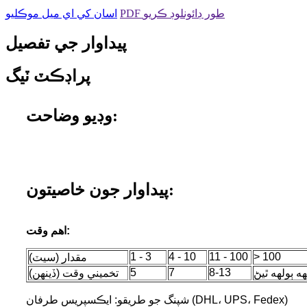
PDF طور ڊائونلوڊ ڪريو
اسان کي اي ميل موڪليو
پيداوار جي تفصيل
پراڊڪٽ ٽيگ
وڊيو وضاحت:
پيداوار جون خاصيتون:
اهم وقت:
1 - 3
4 - 10
11 - 100
> 100
مقدار (سيٽ)
5
7
8-13
هه ٻولهه ٿيڻ
تخميني وقت (ڏينهن)
شپنگ جو طريقو: ايڪسپريس طرفان (DHL، UPS، Fedex)