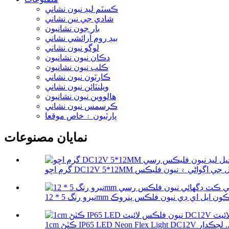
ڪسٽم ليڊ نيون نشاني
شادي جي نين نشاني
بار جون نشانيون
بيڊ روم آرائشي نشاني
لوگو نيون نشاني
دڪان نيون نشانيون
ڪلب نيون نشانيون
ڪارٽون نيون نشاني
ويلنٽائن نيون نشاني
هالووین نيون نشانيون
ڪرسمس نيون نشاني
پارٽيون ۽ خاص موقعا
نمايان مصنوعات
IP65 LED Neon Flex Lig لچڪدار ...