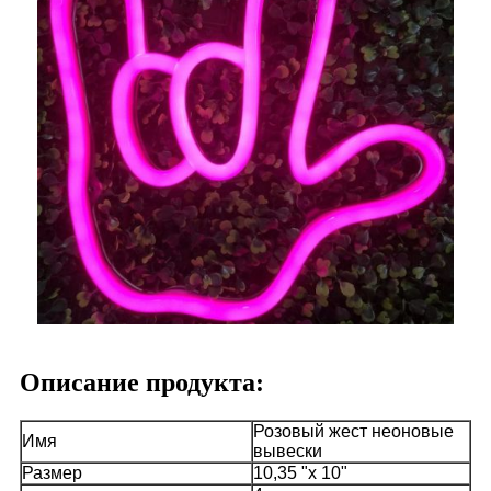
Описание продукта:
Розовый жест неоновые
Имя
вывески
Размер
10,35 "х 10"