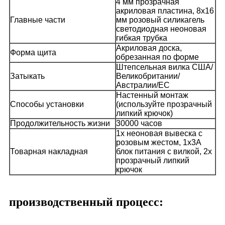
4 мм прозрачная
акриловая пластина, 8x16
Главные части
мм розовый силикагель
светодиодная неоновая
гибкая трубка
Акриловая доска,
Форма щита
обрезанная по форме
Штепсельная вилка США/
Затыкать
Великобритании/
Австралии/ЕС
Настенный монтаж
Способы установки
(используйте прозрачный
липкий крючок)
Продолжительность жизни
30000 часов
1x неоновая вывеска с
розовым жестом, 1x3A
Товарная накладная
блок питания с вилкой, 2x
прозрачный липкий
крючок
производственный процесс: