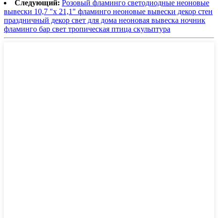
Следующий:
Розовый фламинго светодиодные неоновые
вывески 10,7 "x 21,1" фламинго неоновые вывески декор стен
праздничный декор свет для дома неоновая вывеска ночник
фламинго бар свет тропическая птица скульптура