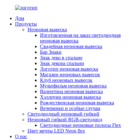
Дом
Продукты
Неоновая вывеска
Изготовленная на заказ светодиодная
неоновая вывеска
Свадебная неоновая вывеска
Бар Знаки
Знак деко в спальне
Знак декора спальни
Логотип неоновая вывеска
Магазин неоновых вывесок
Клуб неоновых вывесок
Мультфильм неоновая вывеска
Валентина неоновая вывеска
Хэллоуин неоновая вывеска
Рождественская неоновая вывеска
Вечеринки и особые случаи
Светодиодный неоновый гибкий
Неоновый гибкий RGB-светодиод
Светодиодные неоновые полосы Flex
Цвет мечты LED Neon flex
О нас