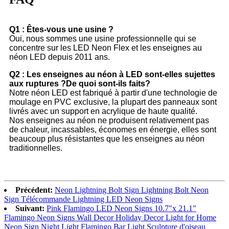
Q1 : Êtes-vous une usine ?
Oui, nous sommes une usine professionnelle qui se
concentre sur les LED Neon Flex et les enseignes au
néon LED depuis 2011 ans.
Q2 : Les enseignes au néon à LED sont-elles sujettes
aux ruptures ?De quoi sont-ils faits?
Notre néon LED est fabriqué à partir d'une technologie de
moulage en PVC exclusive, la plupart des panneaux sont
livrés avec un support en acrylique de haute qualité.
Nos enseignes au néon ne produisent relativement pas
de chaleur, incassables, économes en énergie, elles sont
beaucoup plus résistantes que les enseignes au néon
traditionnelles.
Précédent:
Neon Lightning Bolt Sign Lightning Bolt Neon
Sign Télécommande Lightning LED Neon Signs
Suivant:
Pink Flamingo LED Neon Signs 10.7"x 21.1"
Flamingo Neon Signs Wall Decor Holiday Decor Light for Home
Neon Sign Night Light Flamingo Bar Light Sculpture d'oiseau