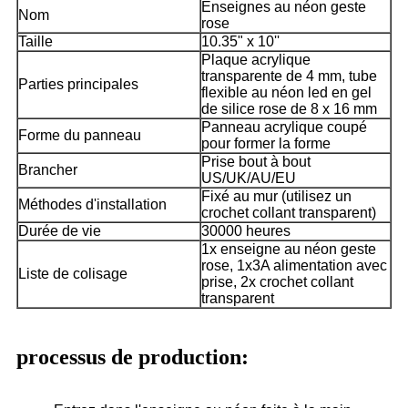
Enseignes au néon geste
Nom
rose
Taille
10.35" x 10''
Plaque acrylique
transparente de 4 mm, tube
Parties principales
flexible au néon led en gel
de silice rose de 8 x 16 mm
Panneau acrylique coupé
Forme du panneau
pour former la forme
Prise bout à bout
Brancher
US/UK/AU/EU
Fixé au mur (utilisez un
Méthodes d'installation
crochet collant transparent)
Durée de vie
30000 heures
1x enseigne au néon geste
rose, 1x3A alimentation avec
Liste de colisage
prise, 2x crochet collant
transparent
processus de production: