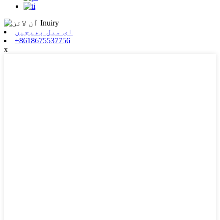
ای میل بھیجیں
+8618675537756
x