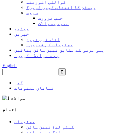
کوالٹی اشورینس
ویسٹن کا انتخاب کیوں کریں؟
سروس
حسب ضرورت
عمومی سوالات
ویڈیو
خبریں
انڈسٹری نیوز
مصنوعات کی خبریں۔
اپنی مرضی کے مطابق نیین سائن بنائیں
ہم سے رابطہ کریں۔
English
گھر
نمایاں مصنوعات
اقسام
مصنوعات
کسٹم لیڈ نیین سائن
ویڈنگ نیین سائن