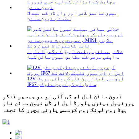
rt نیون سائنز گھر اور وال ڈی کے لیے
کسٹم نیین سائن...
خلائی مسافر ہیلمٹ نیون نے گھر کے لیے
اپنی مرضی کے مطابق نیون سائن کیا...
12V آرجیبی لیڈ نیین فلیکس واٹر پروف
IP67 ایل ای ڈی نیون فلیکس...
نیون سائن ایل ای ڈی آئی لو یو جیسچر فنگر
پورٹیبل بیٹری پاورڈ ایل ای ڈی نیون سائن فار
بیڈ روم لونگ روم کرسمس پارٹی بچوں کا تحفہ