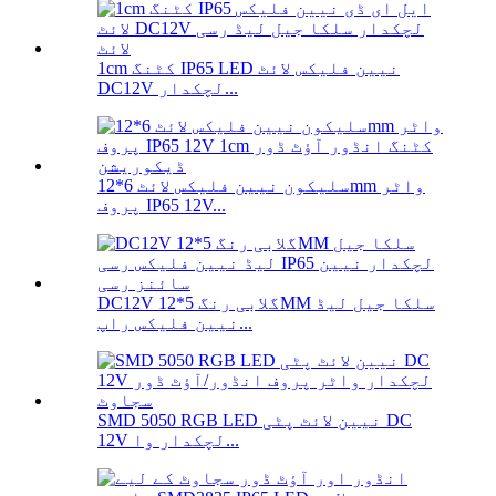
1cm کٹنگ IP65 LED نیین فلیکس لائٹ
DC12V لچکدار...
سلیکون نیین فلیکس لائٹ 6*12mm واٹر
پروف IP65 12V...
DC12V گلابی رنگ 5*12MM سلکا جیل لیڈ
نیین فلیکس راپ...
SMD 5050 RGB LED نیین لائٹ پٹی DC
12V لچکدار وا...