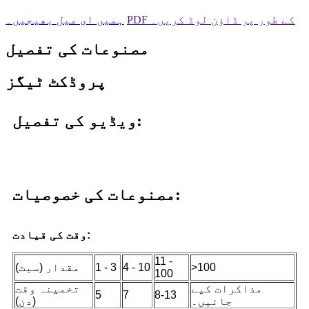
PDF کے طور پر ڈاؤن لوڈ کریں۔
ہمیں ای میل بھیجیں۔
مصنوعات کی تفصیل
پروڈکٹ ٹیگز
ویڈیو کی تفصیل:
مصنوعات کی خصوصیات:
وقت کی قیادت:
11 -
>100
4 - 10
1 - 3
مقدار (سیٹ)
100
مذاکرات کیے
تخمینہ وقت
5
7
8-13
جائیں۔
(دن)