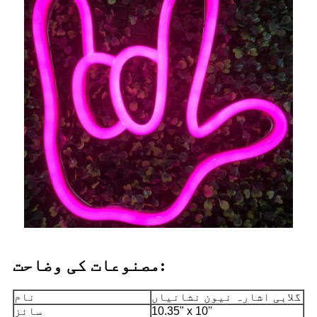
مصنوعات کی وضاحت:
گلابی اشارہ نیون نشانیاں
نام
10.35" x 10''
سائز