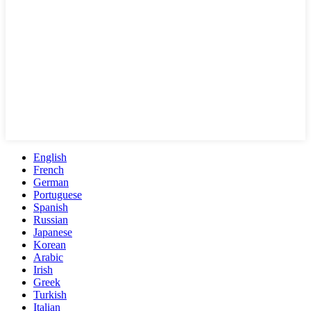
English
French
German
Portuguese
Spanish
Russian
Japanese
Korean
Arabic
Irish
Greek
Turkish
Italian