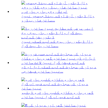
وال ڈیکور آرٹ اوکے ہینڈ جیسچر نیون
سائن فار بیڈرو...
وال ڈیکور بار ہوم کے لیے کسٹم نیون
سائن ریڈ ہیٹ گرل...
دیوار کی سجاوٹ کے لیے کسٹم ایل ای ڈی
نیین سائن، فیشن جی...
گھر، بار، دکان، کلب، پارٹی، ڈبلیو
کے لیے فیس اپ گرل نیین سائن۔