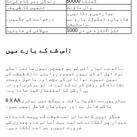
50000 گھنٹے
زندگی بھر کام کرنا
وال ماؤنٹ
تنصیب کا طریقہ
عمارتیں، دکانیں،
شادیاں، اسکول، بار، بس
درخواست کی جگہیں۔
اسٹیشن...
1000 ٹکڑا/ٹکڑے فی دن
سپلائی کی قابلیت
اس شے کے بارے میں:
ہاتھ سے تیار آئی لو یو جیسچر نیون سائنز اصلی
نرم ایل ای ڈی نیون ٹیوب، روایتی نازک شیشے کی
نیین نہیں، توانائی کی بچت اور ماحول دوست،
نشانات کو روشن کرنے کے لیے نہ تو مرکری اور نہ
ہی آرگن کا استعمال کیا جاتا ہے۔
8 X AA بیٹریوں سے تقویت یافتہ، پیکج میں بیٹری
باکس شامل ہے اور بیٹریاں شامل نہیں ہیں۔
فنگر نیین لائٹ سائن اسے شیشے کے پیسٹ کے ساتھ
دیوار پر لٹکانے کے لیے بہت آسانی سے، چھدرن کی
ضرورت نہیں، بس اسے لٹکا دیں۔