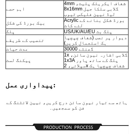
4mm شفاف ایکریلک پلیٹ،
8x16mm گلابی سلکا جیل
اہم حصے
لیڈ نیین فلیکس ٹیوب
Acrylic بورڈ شکل بنانے کے
بیک بورڈ کی شکل
لئے کاٹ
US/UK/AU/EU پلگ بٹ
پلگ
دیوار پر نصب (شفاف چپچپا
تنصیب کے طریقے
ہک استعمال کریں)
30000 گھنٹے
مدت حیات
1x گلابی اشارہ نیون سائن،
1x3A پلگ کے ساتھ پاور
پیکنگ لسٹ
سپلائی، 2x شفاف چپچپا ہک
پیداواری عمل:
ہاتھ سے تیار نیون سائن درج کریں، نیین لائٹنگ کے
فن کو سمجھیں۔