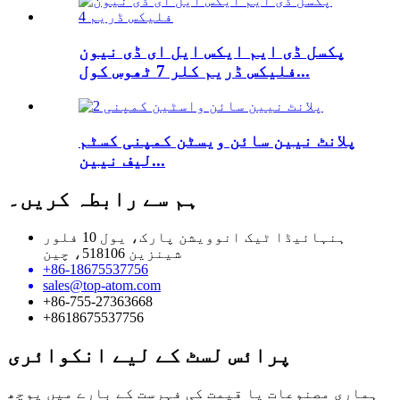
پکسل ڈی ایم ایکس ایل ای ڈی نیون
فلیکس ڈریم کلر 7 ٹھوس کول...
پلانٹ نیین سائن ویسٹن کمپنی کسٹم
لیف نیین...
ہم سے رابطہ کریں۔
ہنہائیڈا ٹیک انوویشن پارک، یول 10 فلور
شینزین 518106، چین
+86-18675537756
sales@top-atom.com
+86-755-27363668
+8618675537756
پرائس لسٹ کے لیے انکوائری
ہماری مصنوعات یا قیمت کی فہرست کے بارے میں پوچھ