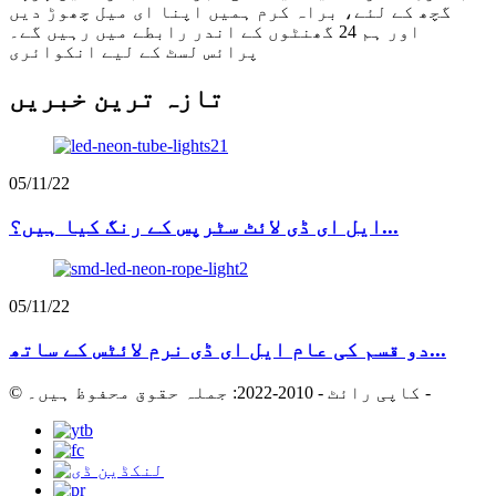
گچھ کے لئے، براہ کرم ہمیں اپنا ای میل چھوڑ دیں
اور ہم 24 گھنٹوں کے اندر رابطے میں رہیں گے۔
پرائس لسٹ کے لیے انکوائری
تازہ ترین خبریں
05/11/22
ایل ای ڈی لائٹ سٹرپس کے رنگ کیا ہیں؟...
05/11/22
دو قسم کی عام ایل ای ڈی نرم لائٹس کے ساتھ...
-
© کاپی رائٹ - 2010-2022: جملہ حقوق محفوظ ہیں۔