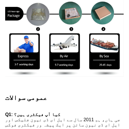
عمومی سوالات
Q1: کیا آپ فیکٹری ہیں؟
جی ہاں، ہم 2011 سال سے ایل ای ڈی نیون فلیکس اور
ایل ای ڈی نیون سائن پر ایک پیشہ ور فیکٹری فوکس