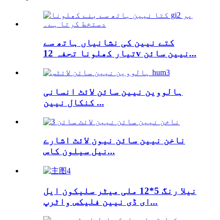
کتے نیین کی نشانیاں ہاتھ سے
تیار کھلونا تحفہ 12v نیین سائن...
ہالووین نیین سائن لائٹ انسانی
کنکال نیین ...
ناخن نیین سائن نیون لائٹ اشارے
نیل سیلون کاس...
نیلا رنگ 5*12 ملی میٹر سلیکون ایل
ای ڈی نیین فلیکس واٹرپ...