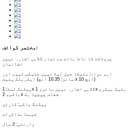
مختصر کوائف:
پروڈکٹ کا نام: ہاتھ سے تیار گلابی اشارہ نیین
نشانیاں
اہم مواد: سلیکا جیل لیڈ نیین فلیکس ٹیوب اور
ایکریلک پلیٹ (سائز: 10.35 انچ x 10 انچ)
پیکنگ لسٹ: 1x گلابی اشارہ نیین سائن، 1x بلیک بیٹری
باکس، 2x شفاف چپچپا ہک
پیکنگ باکس: کارٹن
قیمت: مذاکرات
وارنٹی: 2 سال