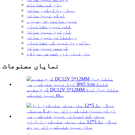
بار کے نشانات
بیڈ روم ڈیکور سائن
لوگو نیین سائن
نیون سائنز خریدیں۔
کلب نیون نشانیاں
کارٹون نیین سائن
ویلنٹائن نیون سائن
ہالووین نیین کی نشانیاں
کرسمس نیین سائن
پارٹیاں اور خصوصی مواقع
نمایاں مصنوعات
گرم سفید DC12V 5*12MM سلکا جیل لیڈ
نیین فلیکس ro...
نیلا رنگ 5*12 ملی میٹر سلیکون ایل ای
ڈی نیین فلیکس واٹر پروف...