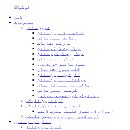
گھر
مصنوعات
نیون سائن
کسٹم لیڈ نیین سائن
ویڈنگ نیین سائن
بار کے نشانات
بیڈ روم ڈیکو سائن
بیڈ روم ڈیکور سائن
لوگو نیین سائن
نیون سائنز خریدیں۔
کلب نیون نشانیاں
کارٹون نیین سائن
ویلنٹائن نیون سائن
ہالووین نیین کا نشان
کرسمس نیین سائن
پارٹیاں اور خصوصی مواقع
لیڈ نیین فلیکس
آرجیبی لیڈ نیین فلیکس
ایل ای ڈی نیون فلیکس سٹرپ لائٹس
ڈریم کلر ایل ای ڈی نیین فلیکس
ہمارے بارے میں
کمپنی پروفائل