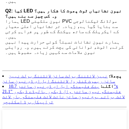
ہیں۔
Q2: کیا LED نیون نشانیاں ٹوٹ پھوٹ کا شکار ہیں؟
وہ کس چیز سے بنے ہیں؟
ہمارا LED نیون ملکیتی PVC مولڈنگ ٹیکنالوجی
سے بنایا گیا ہے، زیادہ تر نشانیاں اعلیٰ معیار
کے ایکریلک کے ساتھ بیکنگ کے طور پر فراہم کرتی
ہیں۔
ہمارے نیون نشانات نسبتاً کوئی حرارت پیدا نہیں
کرتے، اٹوٹ، توانائی کی بچت کرتے ہیں، وہ روایتی
نیون علامات سے کہیں زیادہ مضبوط ہیں۔
پچھلا:
نیین لائٹننگ بولٹ سائن لائٹننگ بولٹ نیین
سائن ریموٹ کنٹرول لائٹننگ ایل ای ڈی نیون سائن
اگلے:
پنک فلیمنگو ایل ای ڈی نیون سائنز 10.7”x
21.1” فلیمنگو نیون سائنز وال ڈیکور ہالیڈے ڈیکور
لائٹ برائے ہوم نیون سائن نائٹ لائٹ فلیمنگو بار لائٹ
ٹراپیکل برڈ اسکلپچر