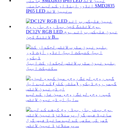
انڈور اینڈ او کے لیے جامنی SMD2835
IP65 LED نیین لائٹ...
DC12V RGB LED نیون فلیکس برائے ہوم
لائٹنگ کچن B...
بلیو نیون سٹرپ لائٹس لچکدار کٹ ایبل
کنیکٹ ایبل...
گیم روم، لونگ روم، مین غار کے لیے
ایل ای ڈی نیون لائٹس...
گھر کی مکھی کے لیے سائیڈ فیس گرل
پرسنلائزڈ نیین لائٹس...