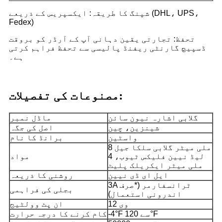
شپنگ کا طریقہ: ایکسپریس کے ذریعے (DHL، UPS،
Fedex)
تحفظ: تجارتی یقین دہانی آپ کے آرڈر کو بروقت
ڈسپیچ گارنٹی ریفنڈ پالیسی سے تحفظ فراہم کرتی
ہے۔
مصنوعات کی تفصیلات:
گلابی اشارہ نیون سائن
ماڈل نمبر
شینزین، چین
اصل کی جگہ
واسٹین
برانڈ کا نام
8 ملی میٹر گلابی سلکا جیل
لیڈ نیین فلیکس ٹیوب، 4
مواد
ملی میٹر ایکریلک پلیٹ
ایل ای ڈی نیین
روشنی کا ذریعہ
3A ٹرانسفارمر (*صرف
بجلی کی فراہمی
اندرونی استعمال)
12 وی
ان پٹ وولٹیج
-4°F سے 120°F
کام کرنے کا درجہ حرارت