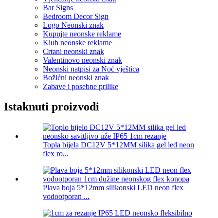
Bar Signs
Bedroom Decor Sign
Logo Neonski znak
Kupujte neonske reklame
Klub neonske reklame
Crtani neonski znak
Valentinovo neonski znak
Neonski natpisi za Noć vještica
Božićni neonski znak
Zabave i posebne prilike
Istaknuti proizvodi
Topla bijela DC12V 5*12MM silika gel led neon
flex ro...
Plava boja 5*12mm silikonski LED neon flex
vodootporan ...