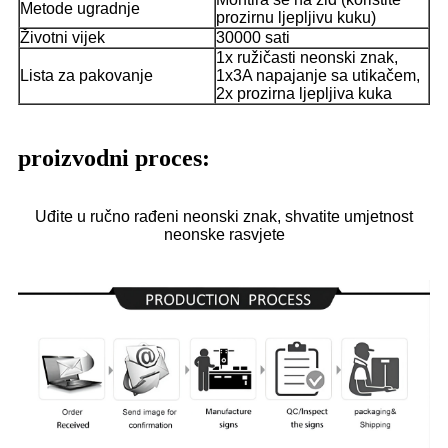
Metode ugradnje
prozirnu ljepljivu kuku)
Životni vijek
30000 sati
1x ružičasti neonski znak,
Lista za pakovanje
1x3A napajanje sa utikačem,
2x prozirna ljepljiva kuka
proizvodni proces:
Uđite u ručno rađeni neonski znak, shvatite umjetnost
neonske rasvjete