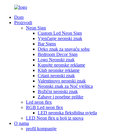
Dom
Proizvodi
Neon Sign
Custom Led Neon Sign
Vjenčanje neonski znak
Bar Signs
Deko znak za spavaću sobu
Bedroom Decor Sign
Logo Neonski znak
Kupujte neonske reklame
Klub neonske reklame
Crtani neonski znak
Valentinovo neonski znak
Neonski znak za Noć vještica
Božićni neonski znak
Zabave i posebne prilike
Led neon flex
RGB Led neon flex
LED neonska fleksibilna svjetla
LED Neon flex u boji iz snova
O nama
profil kompanije