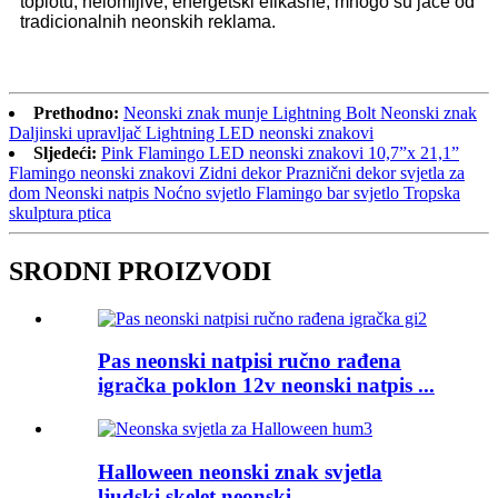
toplotu, nelomljive, energetski efikasne, mnogo su jače od
tradicionalnih neonskih reklama.
Prethodno:
Neonski znak munje Lightning Bolt Neonski znak
Daljinski upravljač Lightning LED neonski znakovi
Sljedeći:
Pink Flamingo LED neonski znakovi 10,7”x 21,1”
Flamingo neonski znakovi Zidni dekor Praznični dekor svjetla za
dom Neonski natpis Noćno svjetlo Flamingo bar svjetlo Tropska
skulptura ptica
SRODNI PROIZVODI
Pas neonski natpisi ručno rađena
igračka poklon 12v neonski natpis ...
Halloween neonski znak svjetla
ljudski skelet neonski ...