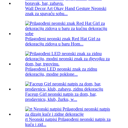
Wall Decor Art Okay Hand Gesture Neonski
znak za spavaću sobu...
Prilagođeni neonski znak Red Hat Girl za
dekoraciju zidova u baru Hom...
Prilagođeni LED neonski znak za zidnu
dekoraciju, modne poklone...
Faceup Girl neonski natpis za dom, bar,
prodavnicu, klub, žurku, w...
rt Neonski natpisi Prilagođeni neonski natpis za
kuću i zid...