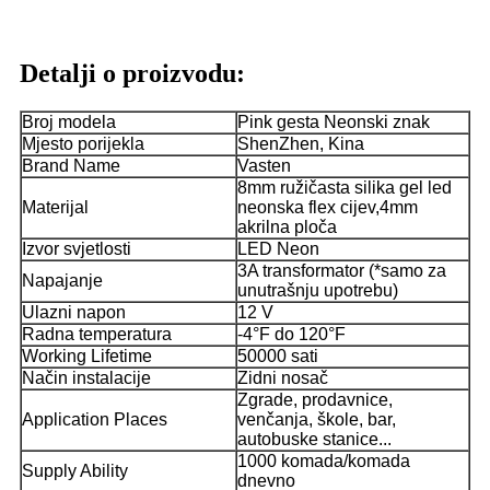
Detalji o proizvodu:
Broj modela
Pink gesta Neonski znak
Mjesto porijekla
ShenZhen, Kina
Brand Name
Vasten
8mm ružičasta silika gel led
Materijal
neonska flex cijev,4mm
akrilna ploča
Izvor svjetlosti
LED Neon
3A transformator (*samo za
Napajanje
unutrašnju upotrebu)
Ulazni napon
12 V
Radna temperatura
-4°F do 120°F
Working Lifetime
50000 sati
Način instalacije
Zidni nosač
Zgrade, prodavnice,
Application Places
venčanja, škole, bar,
autobuske stanice...
1000 komada/komada
Supply Ability
dnevno