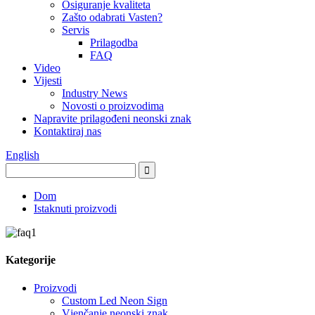
Osiguranje kvaliteta
Zašto odabrati Vasten?
Servis
Prilagodba
FAQ
Video
Vijesti
Industry News
Novosti o proizvodima
Napravite prilagođeni neonski znak
Kontaktiraj nas
English
Dom
Istaknuti proizvodi
Kategorije
Proizvodi
Custom Led Neon Sign
Vjenčanje neonski znak