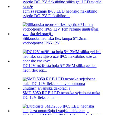
1cm za rezanje IP65 LED neonsko fleksibilno
svjetlo DC12V Fleksibilno ...
Silikonska neonska flex lampa 6*12mm
vodootporna IP65 12V...
DC12V ružičasta boja 5*12MM silika gel led
neon flex rop...
SMD 5050 RGB LED neonska svjetlosna traka
DC 12V fleksibilna ...