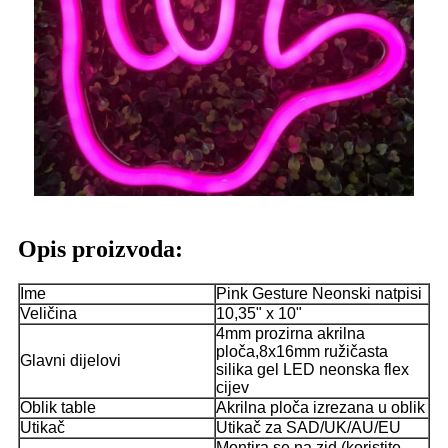
Opis proizvoda:
Ime
Pink Gesture Neonski natpisi
Veličina
10,35" x 10"
4mm prozirna akrilna
ploča,8x16mm ružičasta
Glavni dijelovi
silika gel LED neonska flex
cijev
Oblik table
Akrilna ploča izrezana u oblik
Utikač
Utikač za SAD/UK/AU/EU
Montira se na zid (koristite