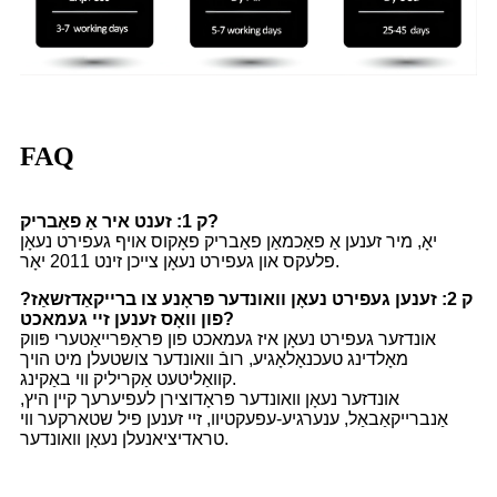
FAQ
ק 1: זענט איר אַ פאַבריק?
יאָ, מיר זענען אַ פאַכמאַן פאַבריק פאָקוס אויף געפירט נעאָן
פלעקס און געפירט נעאָן צייכן זינט 2011 יאָר.
ק 2: זענען געפירט נעאָן וואונדער פּראָנע צו ברייקאַדזשאַז?
פון וואָס זענען זיי געמאכט?
אונדזער געפירט נעאָן איז געמאכט פון פּראַפּרייאַטערי פּווק
מאָלדינג טעכנאָלאָגיע, רובֿ וואונדער צושטעלן מיט הויך
קוואַליטעט אַקריליק ווי באַקינג.
אונדזער נעאָן וואונדער פּראָדוצירן לעפיערעך קיין היץ,
אַנברייקאַבאַל, ענערגיע-עפעקטיוו, זיי זענען פיל שטארקער ווי
טראדיציאנעלן נעאָן וואונדער.