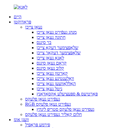
היים
פּראָדוקטן
נעאָן צייכן
מנהג געפֿירט נעאָן צייכן
חתונה נעאָן צייכן
בר סיגנס
שלאָפצימער דעקאָ צייכן
שלאָפצימער דעקאָר צייכן
לאָגאָ נעאָן צייכן
קראָם נעאָן סיגנס
קלוב נעאָן סיגנס
קאַרטון נעאָן צייכן
וואַלענטינע נעאָן צייכן
האַללאָוועען נעאָן צייכן
ניטל נעאָן צייכן
פּאַרטיעס & ספּעציעלע אַקסאַדאַנץ
געפֿירט נעאָן פלעקס
RGB געפֿירט נעאָן פלעקס
געפירט נעאָן פלעקס סטריפּ ליגהץ
חלום קאָליר געפירט נעאָן פלעקס
וועגן אונז
פירמע פּראָפיל