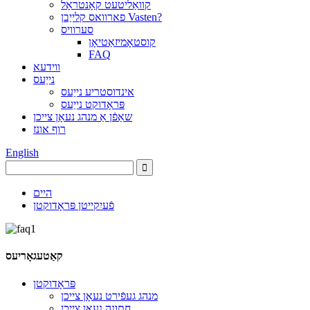
קוואַליטעט קאָנטראָל
פארוואס קלייַבן Vasten?
סערוויס
קוסטאָמיזאַטיאָן
FAQ
ווידעא
נייַעס
אינדוסטריע נייַעס
פּראָדוקט נייַעס
שאַפֿן אַ מנהג נעאָן צייכן
רוף אונז
English
היים
פֿעיִקייטן פּראָדוקטן
קאַטעגאָריעס
פּראָדוקטן
מנהג געפֿירט נעאָן צייכן
חתונה נעאָן צייכן