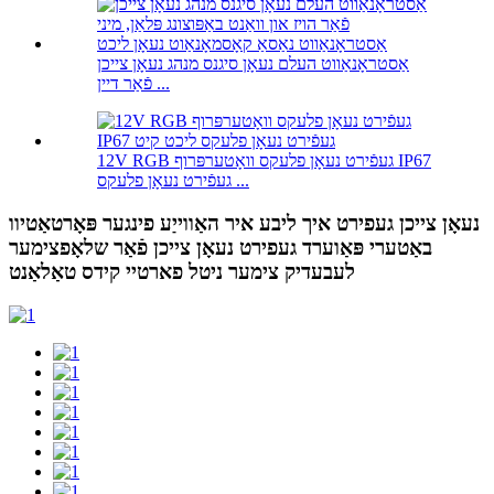
אַסטראָנאַווט העלם נעאָן סיגנס מנהג נעאָן צייכן
פֿאַר דיין ...
12V RGB געפֿירט נעאָן פלעקס וואָטערפּרוף IP67
געפֿירט נעאָן פלעקס ...
נעאָן צייכן געפירט איך ליבע איר האַווייַע פינגער פּאָרטאַטיוו
באַטערי פּאַוערד געפירט נעאָן צייכן פֿאַר שלאָפצימער
לעבעדיק צימער ניטל פארטיי קידס טאַלאַנט