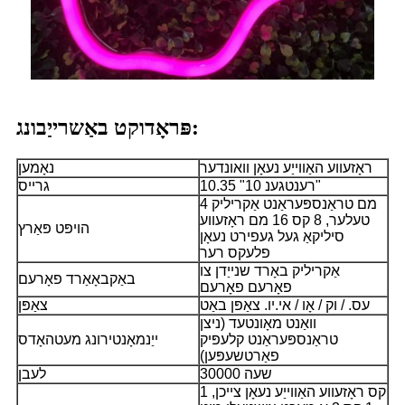
פּראָדוקט באַשרייַבונג:
ראָזעווע האַווייַע נעאָן וואונדער
נאָמען
10.35 "רענטגענ 10"
גרייס
4 מם טראַנספּעראַנט אַקריליק
טעלער, 8 קס 16 מם ראָזעווע
הויפּט פּאַרץ
סיליקאַ געל געפירט נעאָן
פלעקס רער
אַקריליק באָרד שנייַדן צו
באַקבאָאַרד פאָרעם
פאָרעם פאָרעם
עס. / וק / אָו / אי.יו. צאַפּן באַט
צאַפּן
וואַנט מאָונטעד (ניצן
טראַנספּעראַנט קלעפּיק
ייַנמאָנטירונג מעטהאָדס
פאַרטשעפּען)
30000 שעה
לעבן
1 קס ראָזעווע האַווייַע נעאָן צייכן,