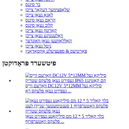
בר סיגנס
שלאָפצימער דעקאָר צייכן
לאָגאָ נעאָן צייכן
קראָם נעאָן סיגנס
קלוב נעאָן סיגנס
קאַרטון נעאָן צייכן
וואַלענטינע נעאָן צייכן
האַללאָוועען נעאָן וואונדער
ניטל נעאָן צייכן
פּאַרטיעס & ספּעציעלע אַקסאַדאַנץ
פיטשערד פּראָדוקטן
וואַרעם ווייַס DC12V 5*12MM סיליקאַ געל
געפירט נעאָן פלעקס ראָ ...
בלוי קאָליר 5 * 12 מם סיליקאָנע געפירט נעאָן
פלעקס וואָטערפּרוף ...