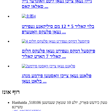
ניילז נעאָן צייכן נעאָן ליכט וואונדער נייל
סאַלאַן קאָס ...
בלוי קאָליר 5 * 12 מם סיליקאָנע געפירט
נעאָן פלעקס וואָטערפּ ...
פּיקסעל דמקס געפירט נעאָן פלעקס חלום
קאָליר 7 האַרט קאָליר ...
פּלאַנט נעאָן צייכן וואַסטען פירמע מנהג
בלאַט נעאָן ...
רוף אונז
Hanhaida טעק כידעש פּאַרק, יולע 10 שטאָק שענזשען 518106,
טשיינאַ