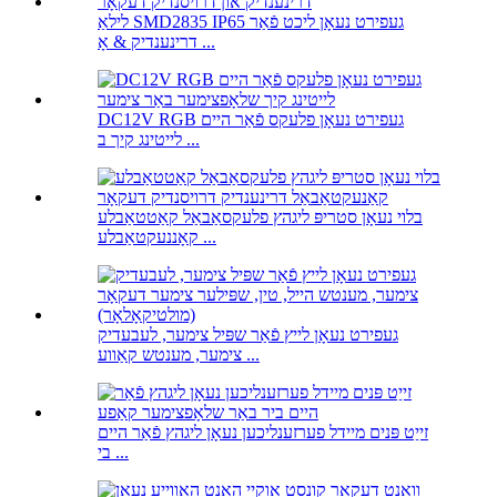
לילאַ SMD2835 IP65 געפירט נעאָן ליכט פֿאַר
דרינענדיק & אָ ...
DC12V RGB געפירט נעאָן פלעקס פֿאַר היים
לייטינג קיך ב ...
בלוי נעאָן סטריפּ ליגהץ פלעקסאַבאַל קאַטטאַבלע
קאָננעקטאַבלע ...
געפירט נעאָן לייץ פֿאַר שפּיל צימער, לעבעדיק
צימער, מענטש קאַווע ...
זייַט פּנים מיידל פערזענליכען נעאָן ליגהץ פֿאַר היים
בי ...