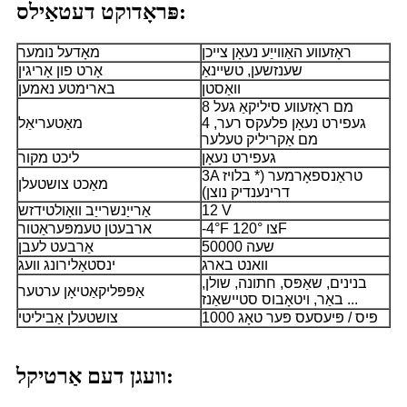
פּראָדוקט דעטאַילס:
ראָזעווע האַווייַע נעאָן צייכן
מאָדעל נומער
שענזשען, טשיינאַ
אָרט פון אָריגין
וואַסטן
בארימטע נאמען
8 מם ראָזעווע סיליקאַ געל
געפירט נעאָן פלעקס רער, 4
מאַטעריאַל
מם אַקריליק טעלער
געפירט נעאָן
ליכט מקור
3A טראַנספאָרמער (* בלויז
מאַכט צושטעלן
דרינענדיק נוצן)
12 V
אַרייַנשרייַב וואָולטידזש
-4°F צו 120°F
ארבעטן טעמפּעראַטור
50000 שעה
אַרבעט לעבן
וואנט בארג
ינסטאַלירונג וועג
בנינים, שאַפּס, חתונה, שולן,
אַפּפּליקאַטיאָן ערטער
באַר, ויטאָבוס סטיישאַנז ...
1000 פּיס / פּיעסעס פּער טאָג
צושטעלן אַביליטי
וועגן דעם אַרטיקל: