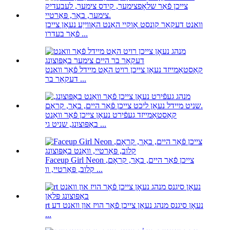
וואנט דעקאָר קונסט אָוקיי האַנט האַווייַע נעאָן צייכן
פֿאַר בעדרו ...
קאַסטאַמייזד נעאָן צייכן רויט האַט מיידל פֿאַר וואנט
דעקאָר בר ...
קאַסטאַמייזד געפֿירט נעאָן צייכן פֿאַר וואַנט
באַפּוצונג, שניט גי ...
Faceup Girl Neon צייכן פֿאַר היים, באַר, קראָם,
קלוב, פּאַרטיי, וו ...
rt נעאָן סיגנס מנהג נעאָן צייכן פֿאַר הויז און וואנט דע
...