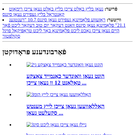
פֿריִער:
נעאָן בליץ באָלט צייכן בליץ באָלט נעאָן צייכן רימאָוט
קאָנטראָל בליץ געפירט נעאָן סיגנס
ווייַטער:
ראָזעווע פלאַמינגאָ געפירט נעאָן סיגנס 10.7 "רענטגענ
21.1" פלאַמינגאָ נעאָן סיגנס וואנט דעקאָר יום טוּב דעקאָר ליכט פֿאַר
היים נעאָן צייכן נאַכט ליכט פלאַמינגאָ באַר ליכט טראַפּיקאַל פויגל
סקולפּטור
פֿאַרבונדענע פּראָדוקטן
הונט נעאָן וואונדער כאַנמייד צאַצקע
טאַלאַנט 12 וו נעאָן צייכן ...
האַללאָוועען נעאָן צייכן לייץ מענטש
סקעלעט נעאָן ...