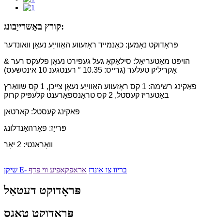
קורץ באַשרייַבונג:
פּראָדוקט נאָמען: כאַנמייד ראָזעווע האַווייַע נעאָן וואונדער
הויפּט מאַטעריאַל: סילאַקאַ געל געפירט נעאָן פלעקס רער &
אַקריליק טעלער (גרייס: 10.35 ″ רענטגענ 10 אינטשעס)
פּאַקינג רשימה: 1 קס ראָזעווע האַווייַע נעאָן צייכן, 1 קס שוואַרץ
באַטעריז קעסטל, 2 קס טראַנספּאַרענט קלעפּיק קרוק
פּאַקינג קעסטל: קאַרטאַן
פּרייַז: פאַרהאַנדלונג
וואָראַנטי: 2 יאָר
שיקן E- בריוו צו אונדז
אראפקאפיע ווי פּדף
פּראָדוקט דעטאַל
פּראָדוקט טאַגס