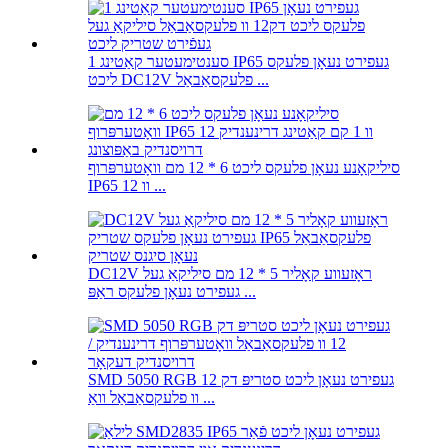
1 סענטימעטער קאַטינג IP65 געפירט נעאָן פלעקס
ליכט DC12V פלעקסאַבאַל ...
סיליקאָנע נעאָן פלעקס ליכט 6 * 12 מם וואָטערפּרוף
IP65 12 וו ...
DC12V ראָזעווע קאָליר 5 * 12 מם סיליקאַ געל
געפירט נעאָן פלעקס ראַפּ ...
SMD 5050 RGB געפירט נעאָן ליכט סטריפּ דק 12
וו פלעקסאַבאַל וואַ ...