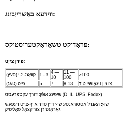
ווידעא באַשרייַבונג:
פּראָדוקט טשאַראַקטעריסטיקס:
פירן צייַט:
4 —
11 —
>100
1 - 3
קוואַנטיטי (סעץ)
10
100
צו זיין ניגאָושיייטיד
8-13
7
5
צייט (טעג)
שיפּינג אופֿן: דורך עקספּרעסס (DHL, UPS, Fedex)
שוץ: האַנדל אַססוראַנסע שוץ דיין סדר אויף-צייט דעפּעש
גאַראַנטירן צוריקצאָל פּאָליטיק