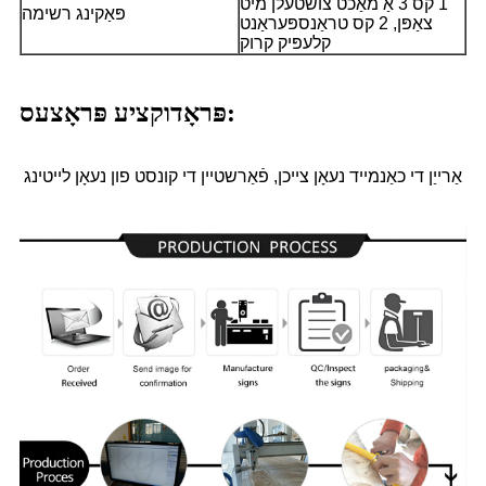
1 קס 3 אַ מאַכט צושטעלן מיט
פּאַקינג רשימה
צאַפּן, 2 קס טראַנספּעראַנט
קלעפּיק קרוק
פּראָדוקציע פּראָצעס:
אַרייַן די כאַנמייד נעאָן צייכן, פֿאַרשטיין די קונסט פון נעאָן לייטינג