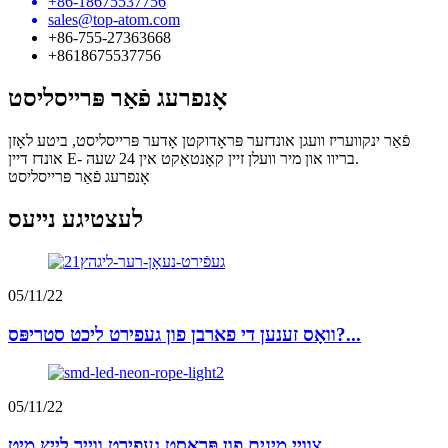
+86-18675537756
sales@top-atom.com
+86-755-27363668
+8618675537756
אָנפרעג פֿאַר פּרייסליסט
פֿאַר ינקוועריז וועגן אונדזער פּראָדוקטן אָדער פּרייסליסט, ביטע לאָזן
אונדז דיין E- בריוו און מיר וועלן זיין קאָנטאַקט אין 24 שעה.
אָנפרעג פֿאַר פּרייסליסט
לעצטיגע נייעס
05/11/22
וואָס זענען די פארבן פון געפירט ליכט סטריפּס?...
05/11/22
צוויי מינים פון פּראָסט געפירט ווייך לייץ מיט ...