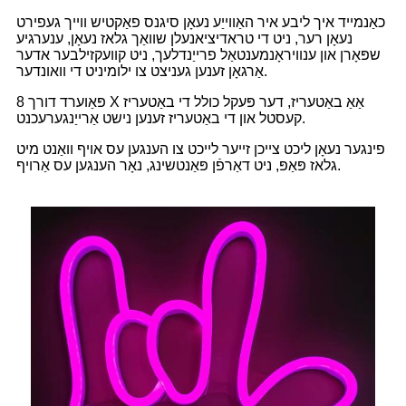
כאַנמייד איך ליבע איר האַווייַע נעאָן סיגנס פאַקטיש ווייך געפירט
נעאָן רער, ניט די טראדיציאנעלן שוואַך גלאז נעאָן, ענערגיע
שפּאָרן און ענוויראָנמענטאַל פרייַנדלעך, ניט קוועקזילבער אדער
אַרגאָן זענען געניצט צו ילומיניט די וואונדער.
פּאַוערד דורך 8 X אַאַ באַטעריז, דער פּעקל כולל די באַטעריז
קעסטל און די באַטעריז זענען נישט אַרייַנגערעכנט.
פינגער נעאָן ליכט צייכן זייער לייכט צו הענגען עס אויף וואַנט מיט
גלאז פּאַפּ, ניט דאַרפֿן פּאַנטשינג, נאָר הענגען עס אַרויף.