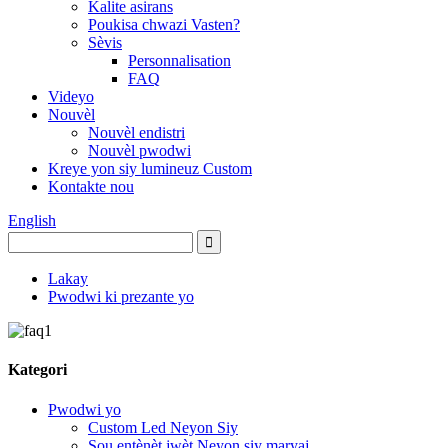
Kalite asirans
Poukisa chwazi Vasten?
Sèvis
Personnalisation
FAQ
Videyo
Nouvèl
Nouvèl endistri
Nouvèl pwodwi
Kreye yon siy lumineuz Custom
Kontakte nou
English
Lakay
Pwodwi ki prezante yo
Kategori
Pwodwi yo
Custom Led Neyon Siy
Sou entènèt jwèt Neyon siy maryaj