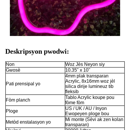
Deskripsyon pwodwi:
Non
Woz Jès Neyon siy
Gwosè
10.35" x 10''
4mm plak transparan
Acrylic, 8x16mm woz jèl
Pati prensipal yo
silica dirije lumineuz tib
fleksib
Tablo Acrylic koupe pou
Fòm planch
fòme fòm
US / UK / AU / Inyon
Ploge
Ewopeyen ploge bou
Mi monte (Sèvi ak zen kolan
Metòd enstalasyon yo
transparan)