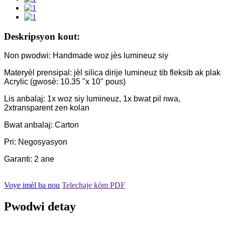
Deskripsyon kout:
Non pwodwi: Handmade woz jès lumineuz siy
Materyèl prensipal: jèl silica dirije lumineuz tib fleksib ak plak
Acrylic (gwosè: 10.35 "x 10" pous)
Lis anbalaj: 1x woz siy lumineuz, 1x bwat pil nwa,
2xtransparent zen kolan
Bwat anbalaj: Carton
Pri: Negosyasyon
Garanti: 2 ane
Voye imèl ba nou
Telechaje kòm PDF
Pwodwi detay