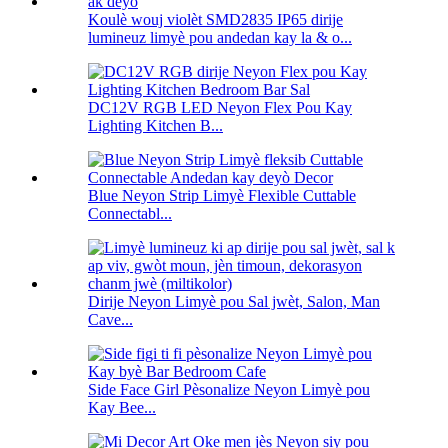
Koulè wouj violèt SMD2835 IP65 dirije
lumineuz limyè pou andedan kay la & o...
DC12V RGB LED Neyon Flex Pou Kay
Lighting Kitchen B...
Blue Neyon Strip Limyè Flexible Cuttable
Connectabl...
Dirije Neyon Limyè pou Sal jwèt, Salon, Man
Cave...
Side Face Girl Pèsonalize Neyon Limyè pou
Kay Bee...