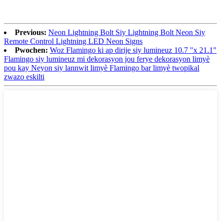
Previous:
Neon Lightning Bolt Siy Lightning Bolt Neon Siy
Remote Control Lightning LED Neon Signs
Pwochen:
Woz Flamingo ki ap dirije siy lumineuz 10.7 "x 21.1"
Flamingo siy lumineuz mi dekorasyon jou ferye dekorasyon limyè
pou kay Neyon siy lannwit limyè Flamingo bar limyè twopikal
zwazo eskilti