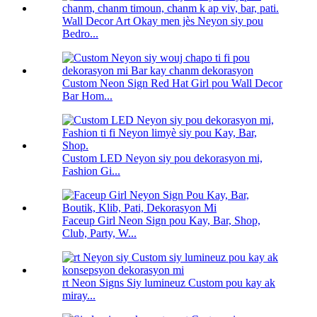
Wall Decor Art Okay men jès Neyon siy pou
Bedro...
Custom Neon Sign Red Hat Girl pou Wall Decor
Bar Hom...
Custom LED Neyon siy pou dekorasyon mi,
Fashion Gi...
Faceup Girl Neon Sign pou Kay, Bar, Shop,
Club, Party, W...
rt Neon Signs Siy lumineuz Custom pou kay ak
miray...