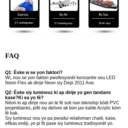
FAQ
Q1: Èske w se yon faktori?
Wi, nou se yon faktori pwofesyonèl konsantre sou LED
Neon Flex ak dirije Neon siy Depi 2011 Ane.
Q2: Èske siy lumineuz ki ap dirije yo gen tandans
kase?Ki sa yo fè?
Nèon ki ap dirije nou an te fè soti nan teknoloji bòdi PVC
propriétaires, pifò siy delivre ak bon jan kalite Acrylic kòm
fè bak.
Siy lumineuz nou yo pa pwodui relativman chalè, kase,
efikas enèji, yo pi fò pase siy lumineuz tradisyonèl yo.