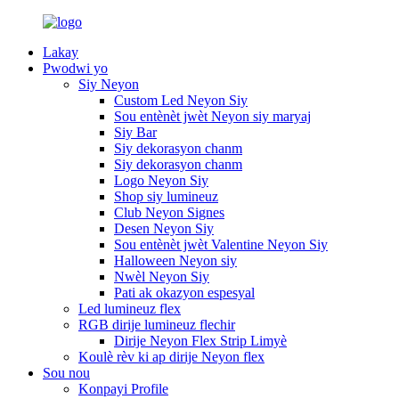
Lakay
Pwodwi yo
Siy Neyon
Custom Led Neyon Siy
Sou entènèt jwèt Neyon siy maryaj
Siy Bar
Siy dekorasyon chanm
Siy dekorasyon chanm
Logo Neyon Siy
Shop siy lumineuz
Club Neyon Signes
Desen Neyon Siy
Sou entènèt jwèt Valentine Neyon Siy
Halloween Neyon siy
Nwèl Neyon Siy
Pati ak okazyon espesyal
Led lumineuz flex
RGB dirije lumineuz flechir
Dirije Neyon Flex Strip Limyè
Koulè rèv ki ap dirije Neyon flex
Sou nou
Konpayi Profile