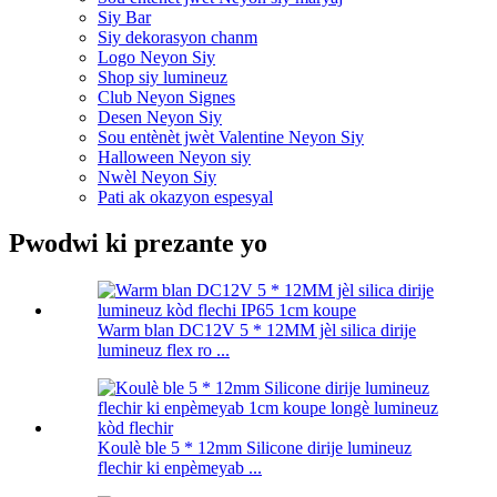
Siy Bar
Siy dekorasyon chanm
Logo Neyon Siy
Shop siy lumineuz
Club Neyon Signes
Desen Neyon Siy
Sou entènèt jwèt Valentine Neyon Siy
Halloween Neyon siy
Nwèl Neyon Siy
Pati ak okazyon espesyal
Pwodwi ki prezante yo
Warm blan DC12V 5 * 12MM jèl silica dirije
lumineuz flex ro ...
Koulè ble 5 * 12mm Silicone dirije lumineuz
flechir ki enpèmeyab ...