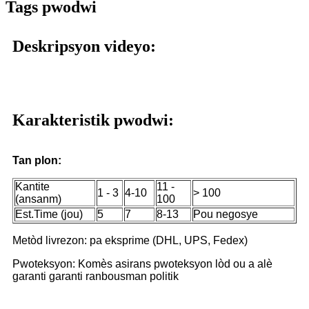
Tags pwodwi
Deskripsyon videyo:
Karakteristik pwodwi:
Tan plon:
Kantite
11 -
1 - 3
4-10
> 100
(ansanm)
100
Est.Time (jou)
5
7
8-13
Pou negosye
Metòd livrezon: pa eksprime (DHL, UPS, Fedex)
Pwoteksyon: Komès asirans pwoteksyon lòd ou a alè
garanti garanti ranbousman politik