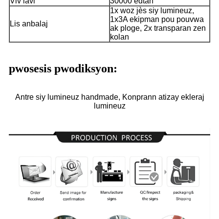
Viv lavi
30000 èdtan
1x woz jès siy lumineuz,
1x3A ekipman pou pouvwa
Lis anbalaj
ak ploge, 2x transparan zen
kolan
pwosesis pwodiksyon:
Antre siy lumineuz handmade, Konprann atizay ekleraj
lumineuz