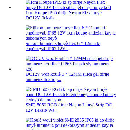
1cm Koupe IP65 dirije Neyon Flex limyè
DC12V fleksib ...
Silikon lumineuz limyè flex 6 * 12mm ki
enpèmeyab IP65 12V...
DC12V woz koulè 5 * 12MM silica gel dirije
lumineuz flex rop...
SMD 5050 RGB dirije Neyon Limyè Strip DC
12V fleksib Wa...