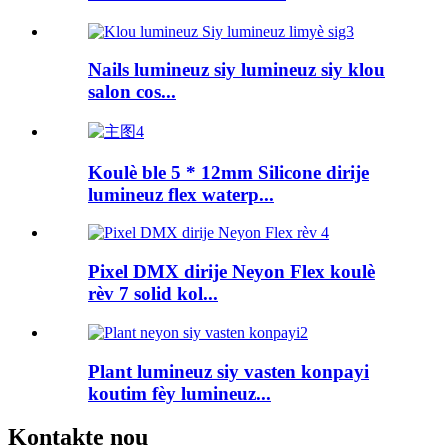
Nails lumineuz siy lumineuz siy klou
salon cos...
Koulè ble 5 * 12mm Silicone dirije
lumineuz flex waterp...
Pixel DMX dirije Neyon Flex koulè
rèv 7 solid kol...
Plant lumineuz siy vasten konpayi
koutim fèy lumineuz...
Kontakte nou