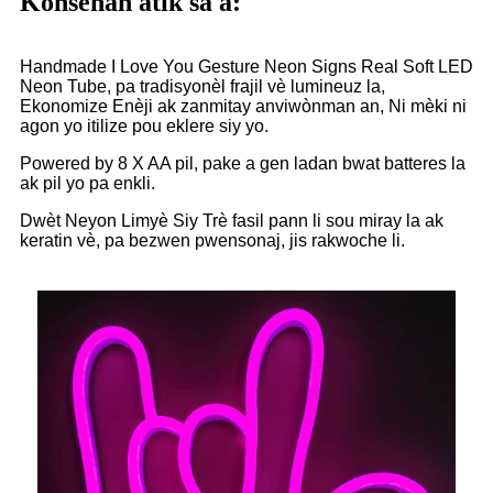
Konsènan atik sa a:
Handmade I Love You Gesture Neon Signs Real Soft LED
Neon Tube, pa tradisyonèl frajil vè lumineuz la,
Ekonomize Enèji ak zanmitay anviwònman an, Ni mèki ni
agon yo itilize pou eklere siy yo.
Powered by 8 X AA pil, pake a gen ladan bwat batteres la
ak pil yo pa enkli.
Dwèt Neyon Limyè Siy Trè fasil pann li sou miray la ak
keratin vè, pa bezwen pwensonaj, jis rakwoche li.