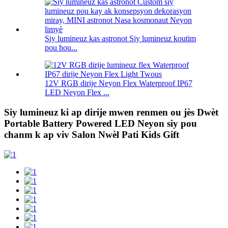
Siy lumineuz kas astronot Siy lumineuz koutim
pou hou...
12V RGB dirije Neyon Flex Waterproof IP67
LED Neyon Flex ...
Siy lumineuz ki ap dirije mwen renmen ou jès Dwèt
Portable Battery Powered LED Neyon siy pou
chanm k ap viv Salon Nwèl Pati Kids Gift