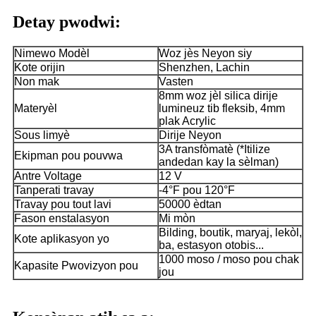
Detay pwodwi:
Nimewo Modèl
Woz jès Neyon siy
Kote orijin
Shenzhen, Lachin
Non mak
Vasten
8mm woz jèl silica dirije
Materyèl
lumineuz tib fleksib, 4mm
plak Acrylic
Sous limyè
Dirije Neyon
3A transfòmatè (*Itilize
Ekipman pou pouvwa
andedan kay la sèlman)
Antre Voltage
12 V
Tanperati travay
-4°F pou 120°F
Travay pou tout lavi
50000 èdtan
Fason enstalasyon
Mi mòn
Bilding, boutik, maryaj, lekòl,
Kote aplikasyon yo
ba, estasyon otobis...
1000 moso / moso pou chak
Kapasite Pwovizyon pou
jou