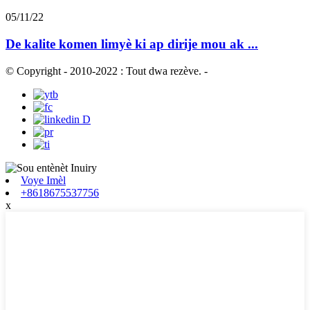
05/11/22
De kalite komen limyè ki ap dirije mou ak ...
© Copyright - 2010-2022 : Tout dwa rezève.
-
Voye Imèl
+8618675537756
x