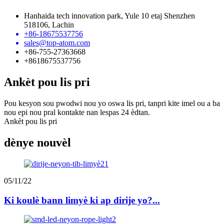
Hanhaida tech innovation park, Yule 10 etaj Shenzhen
518106, Lachin
+86-18675537756
sales@top-atom.com
+86-755-27363668
+8618675537756
Ankèt pou lis pri
Pou kesyon sou pwodwi nou yo oswa lis pri, tanpri kite imel ou a ba
nou epi nou pral kontakte nan lespas 24 èdtan.
Ankèt pou lis pri
dènye nouvèl
05/11/22
Ki koulè bann limyè ki ap dirije yo?...