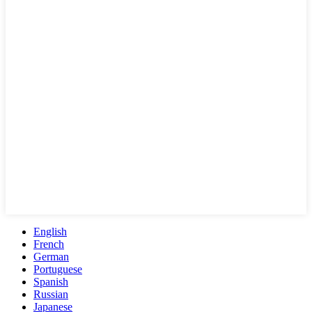
English
French
German
Portuguese
Spanish
Russian
Japanese