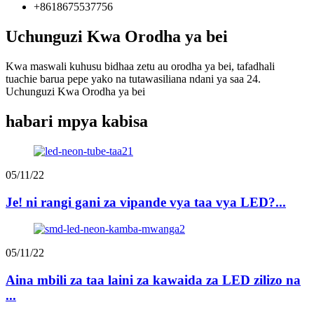
+8618675537756
Uchunguzi Kwa Orodha ya bei
Kwa maswali kuhusu bidhaa zetu au orodha ya bei, tafadhali
tuachie barua pepe yako na tutawasiliana ndani ya saa 24.
Uchunguzi Kwa Orodha ya bei
habari mpya kabisa
05/11/22
Je! ni rangi gani za vipande vya taa vya LED?...
05/11/22
Aina mbili za taa laini za kawaida za LED zilizo na
...