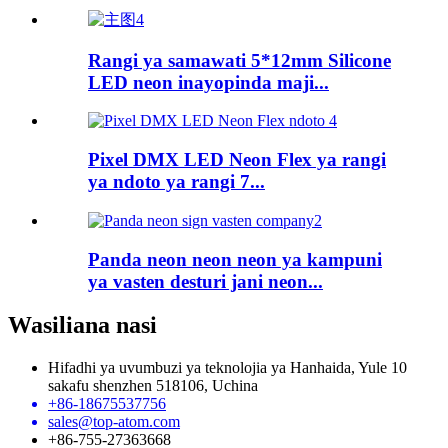
Rangi ya samawati 5*12mm Silicone
LED neon inayopinda maji...
Pixel DMX LED Neon Flex ya rangi
ya ndoto ya rangi 7...
Panda neon neon neon ya kampuni
ya vasten desturi jani neon...
Wasiliana nasi
Hifadhi ya uvumbuzi ya teknolojia ya Hanhaida, Yule 10
sakafu shenzhen 518106, Uchina
+86-18675537756
sales@top-atom.com
+86-755-27363668