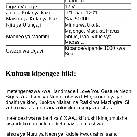
ndani tu)
Ingiza Voltage
12 V
Joto la Kufanya kazi
-4°F hadi 120°F
Maisha ya Kufanya Kazi
Saa 50000
Njia ya Ufungaji
Mlima wa Ukuta
Majengo, Maduka, Harusi,
Maeneo ya Maombi
Shule, Baa, Vituo vya
Mabasi...
Kipande/Vipande 1000 kwa
Uwezo wa Ugavi
Siku
Kuhusu kipengee hiki:
Imetengenezwa kwa Handmade I Love You Gesture Neon
Signs Real Laini ya Neon Tube ya LED, si neon ya jadi
dhaifu ya kioo, Kuokoa Nishati na Rafiki wa Mazingira ,Si
zebaki wala argon zinazotumika kuangazia ishara.
Inaendeshwa na betri za 8 X AA,, kifurushi kinajumuisha
kisanduku cha betri na betri hazijajumuishwa.
Ishara ya Nuru ya Neon ya Kidole kwa urahisi sana