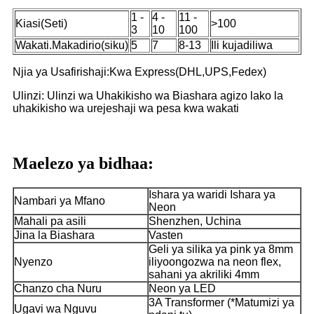
1 -
4 -
11 -
Kiasi(Seti)
>100
3
10
100
Wakati.Makadirio(siku)
5
7
8-13
Ili kujadiliwa
Njia ya Usafirishaji:Kwa Express(DHL,UPS,Fedex)
Ulinzi: Ulinzi wa Uhakikisho wa Biashara agizo lako la
uhakikisho wa urejeshaji wa pesa kwa wakati
Maelezo ya bidhaa:
Ishara ya waridi Ishara ya
Nambari ya Mfano
Neon
Mahali pa asili
Shenzhen, Uchina
Jina la Biashara
Vasten
Geli ya silika ya pink ya 8mm
Nyenzo
iliyoongozwa na neon flex,
sahani ya akriliki 4mm
Chanzo cha Nuru
Neon ya LED
3A Transformer (*Matumizi ya
Ugavi wa Nguvu