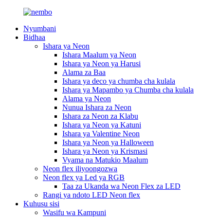
Nyumbani
Bidhaa
Ishara ya Neon
Ishara Maalum ya Neon
Ishara ya Neon ya Harusi
Alama za Baa
Ishara ya deco ya chumba cha kulala
Ishara ya Mapambo ya Chumba cha kulala
Alama ya Neon
Nunua Ishara za Neon
Ishara za Neon za Klabu
Ishara ya Neon ya Katuni
Ishara ya Valentine Neon
Ishara ya Neon ya Halloween
Ishara ya Neon ya Krismasi
Vyama na Matukio Maalum
Neon flex iliyoongozwa
Neon flex ya Led ya RGB
Taa za Ukanda wa Neon Flex za LED
Rangi ya ndoto LED Neon flex
Kuhusu sisi
Wasifu wa Kampuni