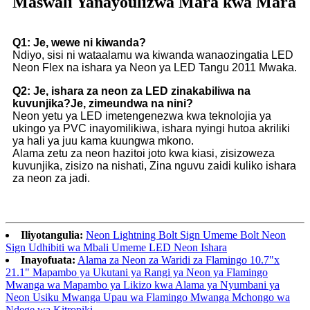
Maswali Yanayoulizwa Mara kwa Mara
Q1: Je, wewe ni kiwanda?
Ndiyo, sisi ni wataalamu wa kiwanda wanaozingatia LED
Neon Flex na ishara ya Neon ya LED Tangu 2011 Mwaka.
Q2: Je, ishara za neon za LED zinakabiliwa na
kuvunjika?Je, zimeundwa na nini?
Neon yetu ya LED imetengenezwa kwa teknolojia ya
ukingo ya PVC inayomilikiwa, ishara nyingi hutoa akriliki
ya hali ya juu kama kuungwa mkono.
Alama zetu za neon hazitoi joto kwa kiasi, zisizoweza
kuvunjika, zisizo na nishati, Zina nguvu zaidi kuliko ishara
za neon za jadi.
Iliyotangulia:
Neon Lightning Bolt Sign Umeme Bolt Neon
Sign Udhibiti wa Mbali Umeme LED Neon Ishara
Inayofuata:
Alama za Neon za Waridi za Flamingo 10.7"x
21.1" Mapambo ya Ukutani ya Rangi ya Neon ya Flamingo
Mwanga wa Mapambo ya Likizo kwa Alama ya Nyumbani ya
Neon Usiku Mwanga Upau wa Flamingo Mwanga Mchongo wa
Ndege wa Kitropiki