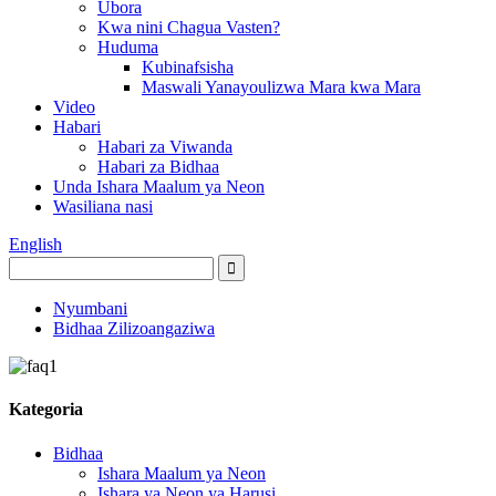
Ubora
Kwa nini Chagua Vasten?
Huduma
Kubinafsisha
Maswali Yanayoulizwa Mara kwa Mara
Video
Habari
Habari za Viwanda
Habari za Bidhaa
Unda Ishara Maalum ya Neon
Wasiliana nasi
English
Nyumbani
Bidhaa Zilizoangaziwa
Kategoria
Bidhaa
Ishara Maalum ya Neon
Ishara ya Neon ya Harusi