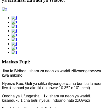
ya Krismasi Zawadi ya Watoto.
Maelezo Fupi:
Jina la Bidhaa :Ishara za neon za waridi zilizotengenezwa
kwa mikono
Nyenzo Kuu: Geli ya silika iliyoongozwa na bomba la neon
flex & sahani ya akriliki (ukubwa: 10.35" x 10" inchi)
Orodha ya Ufungashaji: 1x ishara ya neon ya waridi,
kisanduku 1 cha betri nyeusi, ndoano nata 2xUwazi