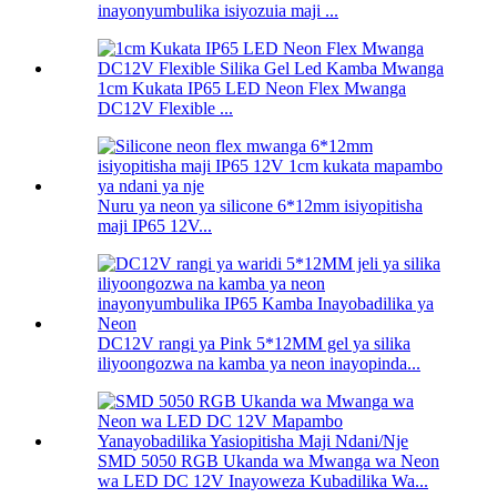
inayonyumbulika isiyozuia maji ...
1cm Kukata IP65 LED Neon Flex Mwanga
DC12V Flexible ...
Nuru ya neon ya silicone 6*12mm isiyopitisha
maji IP65 12V...
DC12V rangi ya Pink 5*12MM gel ya silika
iliyoongozwa na kamba ya neon inayopinda...
SMD 5050 RGB Ukanda wa Mwanga wa Neon
wa LED DC 12V Inayoweza Kubadilika Wa...