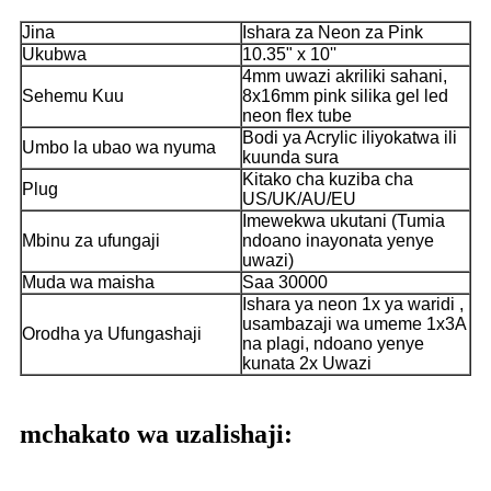
Jina
Ishara za Neon za Pink
Ukubwa
10.35" x 10''
4mm uwazi akriliki sahani,
Sehemu Kuu
8x16mm pink silika gel led
neon flex tube
Bodi ya Acrylic iliyokatwa ili
Umbo la ubao wa nyuma
kuunda sura
Kitako cha kuziba cha
Plug
US/UK/AU/EU
Imewekwa ukutani (Tumia
Mbinu za ufungaji
ndoano inayonata yenye
uwazi)
Muda wa maisha
Saa 30000
Ishara ya neon 1x ya waridi ,
usambazaji wa umeme 1x3A
Orodha ya Ufungashaji
na plagi, ndoano yenye
kunata 2x Uwazi
mchakato wa uzalishaji: