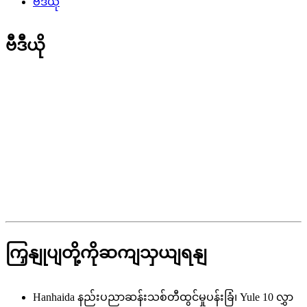
ဗီဒီယို
ဗီဒီယို
ကြှနျုပျတို့ကိုဆကျသှယျရနျ
Hanhaida နည်းပညာဆန်းသစ်တီထွင်မှုပန်းခြံ၊ Yule 10 လွှာ