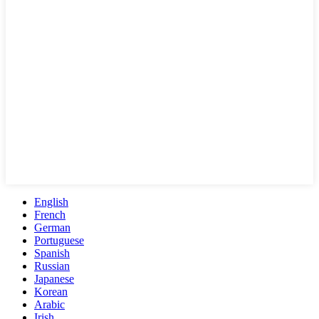
English
French
German
Portuguese
Spanish
Russian
Japanese
Korean
Arabic
Irish