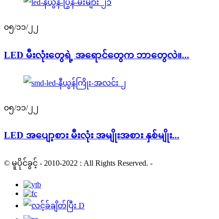
၀၅/၁၁/၂၂
LED မီးလုံးတွေရဲ့ အရောင်တွေက ဘာတွေလဲ။...
၀၅/၁၁/၂၂
LED အပျော့စား မီးလုံး အမျိုးအစား နှစ်မျိုး...
© မူပိုင်ခွင့် - 2010-2022 : All Rights Reserved.
-