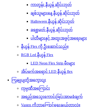
ကာတွန်း နီယွန် ဆိုင်းဘုတ်
ချစ်သူများနေ့ နီယွန် ဆိုင်းဘုတ်
Halloween နီယွန် ဆိုင်းဘုတ်
ခရစ္စမတ် နီယွန် ဆိုင်းဘုတ်
ပါတီများနှင့် အထူးအခွင့်အရေးများ
နီယွန် Flex ကို ဦးဆောင်သည်။
RGB Led နီယွန် Flex
LED Neon Flex Strip မီးများ
အိပ်မက်အရောင် LED နီယွန် flex
ကြှနျုပျတို့အကွောငျး
ကုမ္ပဏီအကြောင်း
အရည်အသွေးကောင်းခြင်းအာမခံချက်
Vasten ကိုဘာကြောင့်ရွေးချယ်တာလဲ။