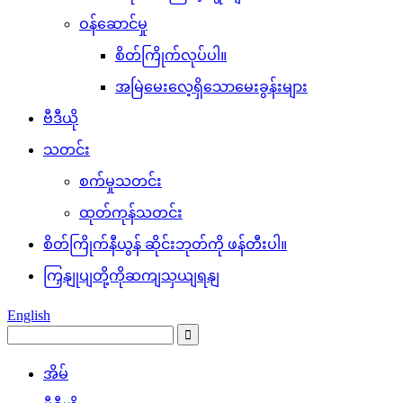
ဝန်ဆောင်မှု
စိတ်ကြိုက်လုပ်ပါ။
အမြဲမေးလေ့ရှိသောမေးခွန်းများ
ဗီဒီယို
သတင်း
စက်မှုသတင်း
ထုတ်ကုန်သတင်း
စိတ်ကြိုက်နီယွန် ဆိုင်းဘုတ်ကို ဖန်တီးပါ။
ကြှနျုပျတို့ကိုဆကျသှယျရနျ
English
အိမ်