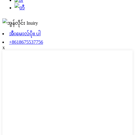
အီးမေးလ်ပို။ ပါ
+8618675537756
x