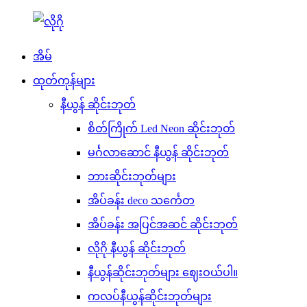
အိမ်
ထုတ်ကုန်များ
နီယွန် ဆိုင်းဘုတ်
စိတ်ကြိုက် Led Neon ဆိုင်းဘုတ်
မင်္ဂလာဆောင် နီယွန် ဆိုင်းဘုတ်
ဘားဆိုင်းဘုတ်များ
အိပ်ခန်း deco သင်္ကေတ
အိပ်ခန်း အပြင်အဆင် ဆိုင်းဘုတ်
လိုဂို နီယွန် ဆိုင်းဘုတ်
နီယွန်ဆိုင်းဘုတ်များ ဈေးဝယ်ပါ။
ကလပ်နီယွန်ဆိုင်းဘုတ်များ