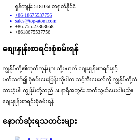
ရှန်ကျန်း 518106၊ တရုတ်နိုင်ငံ
+86-18675537756
sales@top-atom.com
+86-755-27363668
+8618675537756
စျေးနှုန်းစာရင်းစုံစမ်းရန်
ကျွန်ုပ်တို့၏ထုတ်ကုန်များ သို့မဟုတ် စျေးနှုန်းစာရင်းနှင့်
ပတ်သက်၍ စုံစမ်းမေးမြန်းလိုပါက သင့်အီးမေးလ်ကို ကျွန်ုပ်တို့ထံ
ထားခဲ့ပါ၊ ကျွန်ုပ်တို့သည် 24 နာရီအတွင်း ဆက်သွယ်ပေးပါမည်။
စျေးနှုန်းစာရင်းစုံစမ်းရန်
နောက်ဆုံးရသတင်းများ