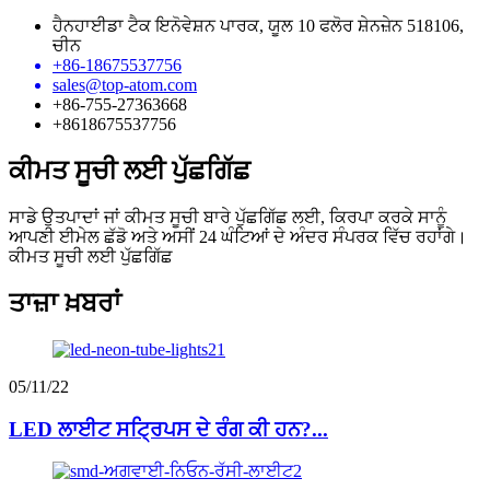
ਹੈਨਹਾਈਡਾ ਟੈਕ ਇਨੋਵੇਸ਼ਨ ਪਾਰਕ, ​​ਯੂਲ 10 ਫਲੋਰ ਸ਼ੇਨਜ਼ੇਨ 518106,
ਚੀਨ
+86-18675537756
sales@top-atom.com
+86-755-27363668
+8618675537756
ਕੀਮਤ ਸੂਚੀ ਲਈ ਪੁੱਛਗਿੱਛ
ਸਾਡੇ ਉਤਪਾਦਾਂ ਜਾਂ ਕੀਮਤ ਸੂਚੀ ਬਾਰੇ ਪੁੱਛਗਿੱਛ ਲਈ, ਕਿਰਪਾ ਕਰਕੇ ਸਾਨੂੰ
ਆਪਣੀ ਈਮੇਲ ਛੱਡੋ ਅਤੇ ਅਸੀਂ 24 ਘੰਟਿਆਂ ਦੇ ਅੰਦਰ ਸੰਪਰਕ ਵਿੱਚ ਰਹਾਂਗੇ।
ਕੀਮਤ ਸੂਚੀ ਲਈ ਪੁੱਛਗਿੱਛ
ਤਾਜ਼ਾ ਖ਼ਬਰਾਂ
05/11/22
LED ਲਾਈਟ ਸਟ੍ਰਿਪਸ ਦੇ ਰੰਗ ਕੀ ਹਨ?...