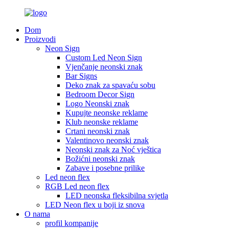
Dom
Proizvodi
Neon Sign
Custom Led Neon Sign
Vjenčanje neonski znak
Bar Signs
Deko znak za spavaću sobu
Bedroom Decor Sign
Logo Neonski znak
Kupujte neonske reklame
Klub neonske reklame
Crtani neonski znak
Valentinovo neonski znak
Neonski znak za Noć vještica
Božićni neonski znak
Zabave i posebne prilike
Led neon flex
RGB Led neon flex
LED neonska fleksibilna svjetla
LED Neon flex u boji iz snova
O nama
profil kompanije