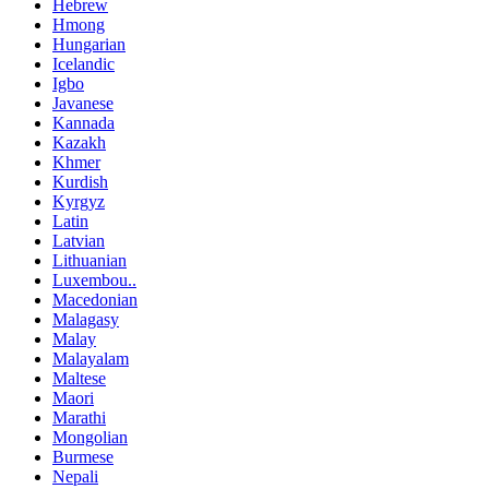
Hebrew
Hmong
Hungarian
Icelandic
Igbo
Javanese
Kannada
Kazakh
Khmer
Kurdish
Kyrgyz
Latin
Latvian
Lithuanian
Luxembou..
Macedonian
Malagasy
Malay
Malayalam
Maltese
Maori
Marathi
Mongolian
Burmese
Nepali