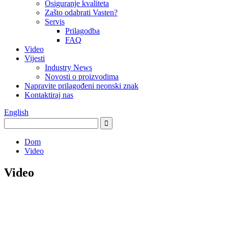
Osiguranje kvaliteta
Zašto odabrati Vasten?
Servis
Prilagodba
FAQ
Video
Vijesti
Industry News
Novosti o proizvodima
Napravite prilagođeni neonski znak
Kontaktiraj nas
English
Dom
Video
Video