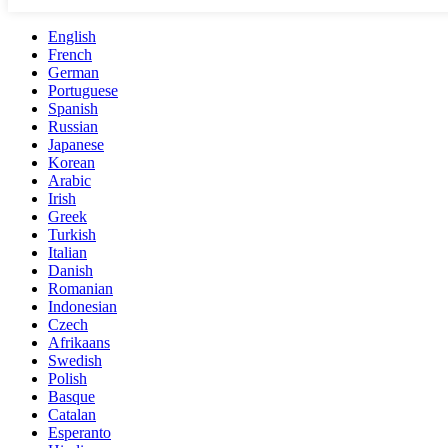
English
French
German
Portuguese
Spanish
Russian
Japanese
Korean
Arabic
Irish
Greek
Turkish
Italian
Danish
Romanian
Indonesian
Czech
Afrikaans
Swedish
Polish
Basque
Catalan
Esperanto