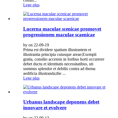
comm...
Lege plus
Lucerna maculae scenicae promovet
progressionem maculae scaenicae
by on 22-09-19
Prima est dividere spatium illustrantem et
illustrantia principia cuiusque areae;Exempli
gratia, consilio accensis in foribus horti occurrere
debet ductu et identitatis necessitatibus, uti
summus splendor et debilis contra ad thema
aedificia illustranda;the ...
Lege plus
Urbanus landscape deponens debet
innovare et evolvere
by on 22-09-13