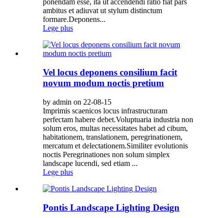
ponendam esse, ita ut accendendi ratio fiat pars
ambitus et adiuvat ut stylum distinctum
formare.Deponens...
Lege plus
Vel locus deponens consilium facit
novum modum noctis pretium
by admin on 22-08-15
Imprimis scaenicos locus infrastructuram
perfectam habere debet.Voluptuaria industria non
solum eros, multas necessitates habet ad cibum,
habitationem, translationem, peregrinationem,
mercatum et delectationem.Similiter evolutionis
noctis Peregrinationes non solum simplex
landscape lucendi, sed etiam ...
Lege plus
Pontis Landscape Lighting Design