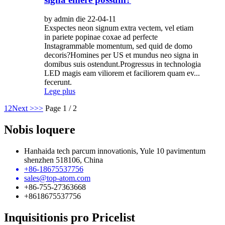
by admin die 22-04-11
Exspectes neon signum extra vectem, vel etiam
in pariete popinae coxae ad perfecte
Instagrammable momentum, sed quid de domo
decoris?Homines per US et mundus neo signa in
domibus suis ostendunt.Progressus in technologia
LED magis eam viliorem et faciliorem quam ev...
fecerunt.
Lege plus
1
2
Next >
>>
Page 1 / 2
Nobis loquere
Hanhaida tech parcum innovationis, Yule 10 pavimentum
shenzhen 518106, China
+86-18675537756
sales@top-atom.com
+86-755-27363668
+8618675537756
Inquisitionis pro Pricelist