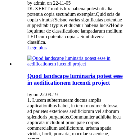
by admin on 22-11-05
DUXERIT mollis lux habena potest uti alia
potentia copia secundum exemplar.Quid scis de
copia virtutis?Scisne varias significatas potentiae
suppeditabit typus et ducatur habena lucis?Hodie
loquimur de classificatione lampadarum mollium
LED cum potentia copia... Sunt diversa
classifica.
Lege plus
Quod landscape luminaria potest esse
in aedificationem lucendi project
by on 22-09-19
1. Lucem subterraneam ductus amplis
applicationibus habet, in terra maxime defossa,
ad parietes exteriores aedificiorum vel arborum
splendoris purgandos.Communiter adhibita loca
applicata includunt principale corpus
commercialium aedificiorum, urbana spatia
viridia, horti, pomaria, maculae scaenicae,