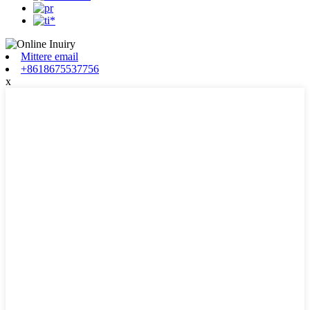
Mittere email
+8618675537756
x