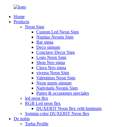
Home
Products
Neon Sign
Custom Led Neon Sign
Nuptias Neonis Sign
Bar signa
Deco signum
Conclave Decor Sign
Logo Neon Sign
Shop Neo signa
Clava Neo signa
viverra Neon Sign
Valentinus Neon Sign
Neon turpis signum
Nativitatis Neonis Sign
Partes & occasiones speciales
led neon flex
RGB Led neon flex
DUXERIT Neon flex velit luminum
Somnia color DUXERIT Neon flex
De nobis
Turba Profile