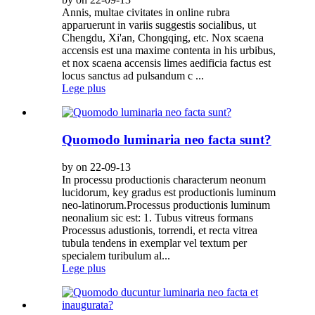
Annis, multae civitates in online rubra
apparuerunt in variis suggestis socialibus, ut
Chengdu, Xi'an, Chongqing, etc. Nox scaena
accensis est una maxime contenta in his urbibus,
et nox scaena accensis limes aedificia factus est
locus sanctus ad pulsandum c ...
Lege plus
Quomodo luminaria neo facta sunt?
by on 22-09-13
In processu productionis characterum neonum
lucidorum, key gradus est productionis luminum
neo-latinorum.Processus productionis luminum
neonalium sic est: 1. Tubus vitreus formans
Processus adustionis, torrendi, et recta vitrea
tubula tendens in exemplar vel textum per
specialem turibulum al...
Lege plus