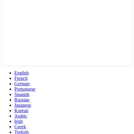
English
French
German
Portuguese
Spanish
Russian
Japanese
Korean
Arabic
Irish
Greek
Turkish