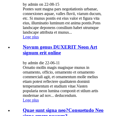
by admin on 22-08-15
Pontes sunt magna pars negotiationis urbanae,
connexiones aquae, valles fluvii, viarum ducum,
etc. Si munus pontis est eius valor et figura vita
eius, illuminatio luminum est anima pontis.Pons
landscape deponens consilium habet utrumque
landscape attributa et munus...
Lege plus
Novum genus DUXERIT Neon Art
signum erit online
by admin die 22-06-11
Ornatio mollis magis magisque munus in
ornamento, officio, ornamento et ornamento
commerciali agit, et ornamentum molle melius
etiam potest reflectere qualitatem dominii
temperamentum et studium vitae.Vasten
popularia neon lumina componit et stilum artis
modernae ad nov... deducendum.
Lege plus
Quae sunt signa neo?Consuetudo Neo
signa emere possum?