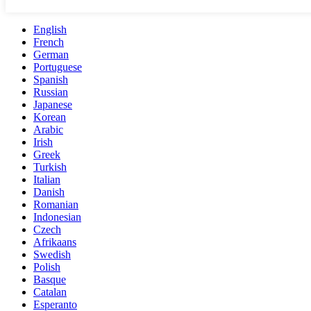
English
French
German
Portuguese
Spanish
Russian
Japanese
Korean
Arabic
Irish
Greek
Turkish
Italian
Danish
Romanian
Indonesian
Czech
Afrikaans
Swedish
Polish
Basque
Catalan
Esperanto