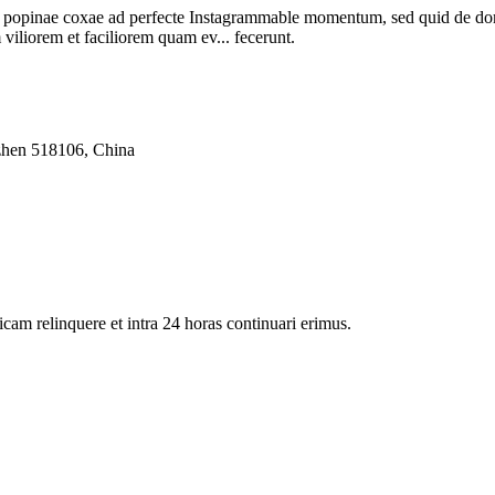
ete popinae coxae ad perfecte Instagrammable momentum, sed quid de 
iliorem et faciliorem quam ev... fecerunt.
zhen 518106, China
icam relinquere et intra 24 horas continuari erimus.