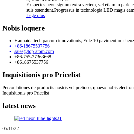
Exspectes neon signum extra vectem, vel etiam in pari
suis ostendunt.Progressus in technologia LED magis eam v
Lege plus
Nobis loquere
Hanhaida tech parcum innovationis, Yule 10 pavimentum shen
+86-18675537756
sales@top-atom.com
+86-755-27363668
+8618675537756
Inquisitionis pro Pricelist
Percontationes de productis nostris vel pretioso, quaeso nobis electron
Inquisitionis pro Pricelist
latest news
05/11/22