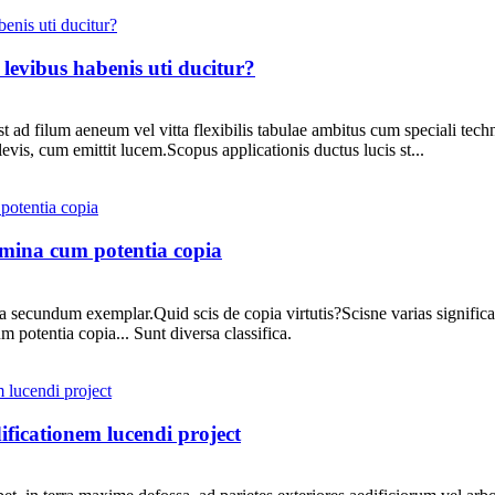
levibus habenis uti ducitur?
st ad filum aeneum vel vitta flexibilis tabulae ambitus cum speciali tec
evis, cum emittit lucem.Scopus applicationis ductus lucis st...
ina cum potentia copia
 secundum exemplar.Quid scis de copia virtutis?Scisne varias significa
potentia copia... Sunt diversa classifica.
ificationem lucendi project