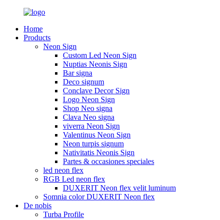
Home
Products
Neon Sign
Custom Led Neon Sign
Nuptias Neonis Sign
Bar signa
Deco signum
Conclave Decor Sign
Logo Neon Sign
Shop Neo signa
Clava Neo signa
viverra Neon Sign
Valentinus Neon Sign
Neon turpis signum
Nativitatis Neonis Sign
Partes & occasiones speciales
led neon flex
RGB Led neon flex
DUXERIT Neon flex velit luminum
Somnia color DUXERIT Neon flex
De nobis
Turba Profile