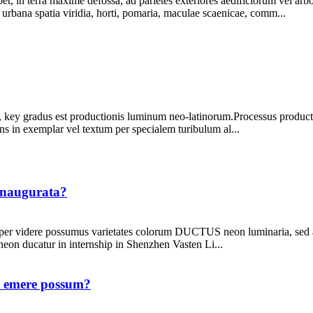
t, in terra maxime defossa, ad parietes exteriores aedificiorum vel a
urbana spatia viridia, horti, pomaria, maculae scaenicae, comm...
 key gradus est productionis luminum neo-latinorum.Processus producti
dens in exemplar vel textum per specialem turibulum al...
inaugurata?
semper videre possumus varietates colorum DUCTUS neon luminaria, se
neon ducatur in internship in Shenzhen Vasten Li...
a emere possum?