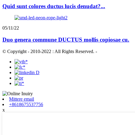
Quid sunt colores ductus lucis denudat?...
05/11/22
Duo genera commune DUCTUS mollis copiosae cu.
© Copyright - 2010-2022 : All Rights Reserved.
-
Mittere email
+8618675537756
x