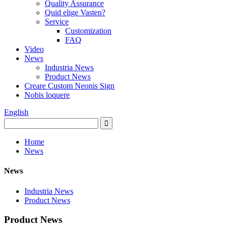
Quality Assurance
Quid elige Vasten?
Service
Customization
FAQ
Video
News
Industria News
Product News
Creare Custom Neonis Sign
Nobis loquere
English
Home
News
News
Industria News
Product News
Product News