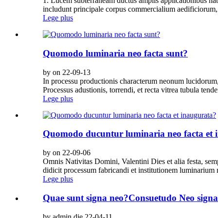
1. Lucem subterraneam ductus amplis applicationibus habe
includunt principale corpus commercialium aedificiorum, 
Lege plus
Quomodo luminaria neo facta sunt?
by on 22-09-13
In processu productionis characterum neonum lucidorum,
Processus adustionis, torrendi, et recta vitrea tubula ten
Lege plus
Quomodo ducuntur luminaria neo facta et 
by on 22-09-06
Omnis Nativitas Domini, Valentini Dies et alia festa, 
didicit processum fabricandi et institutionem luminarium 
Lege plus
Quae sunt signa neo?Consuetudo Neo sign
by admin die 22-04-11