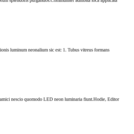
rborum splendoris purgandos.Communiter adhibita loca applicata
onis luminum neonalium sic est: 1. Tubus vitreus formans
d amici nescio quomodo LED neon luminaria fiunt.Hodie, Editor