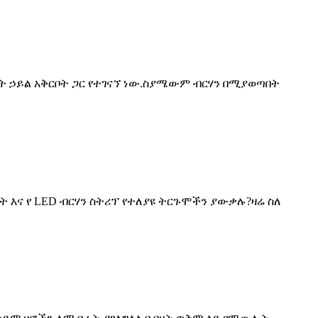
ጨት ኃይል አቅርቦት ጋር የተገናኘ ነው.ስያሜውም ብርሃን በሚያወጣበት
ት እና የ LED ብርሃን ስትሪፕ የተለያዩ ትርጉሞችን ያውቃሉ?ዛሬ ስለ