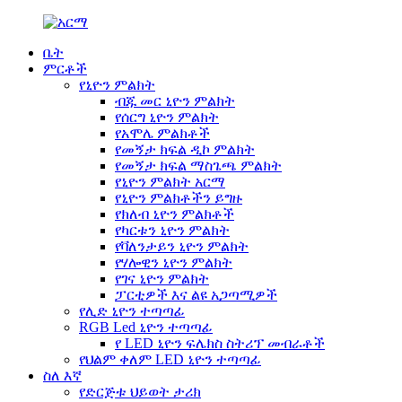
ቤት
ምርቶች
የኒዮን ምልክት
ብጁ መር ኒዮን ምልክት
የሰርግ ኒዮን ምልክት
የአሞሌ ምልክቶች
የመኝታ ክፍል ዲኮ ምልክት
የመኝታ ክፍል ማስጌጫ ምልክት
የኒዮን ምልክት አርማ
የኒዮን ምልክቶችን ይግዙ
የክለብ ኒዮን ምልክቶች
የካርቱን ኒዮን ምልክት
የቫለንታይን ኒዮን ምልክት
የሃሎዊን ኒዮን ምልክት
የገና ኒዮን ምልክት
ፓርቲዎች እና ልዩ አጋጣሚዎች
የሊድ ኒዮን ተጣጣፊ
RGB Led ኒዮን ተጣጣፊ
የ LED ኒዮን ፍሌክስ ስትሪፕ መብራቶች
የህልም ቀለም LED ኒዮን ተጣጣፊ
ስለ እኛ
የድርጅቱ ህይወት ታሪክ