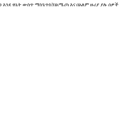
ግን እንደ የቤት ውስጥ ማስጌጥስ?በአሜሪካ እና በአለም ዙሪያ ያሉ ሰዎች