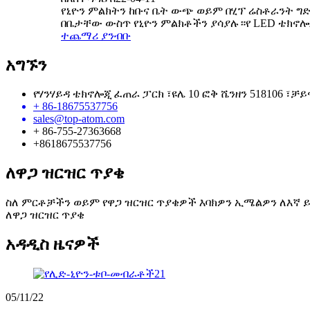
የኒዮን ምልክትን ከቡና ቤት ውጭ ወይም በሂፕ ሬስቶራንት ግድግ
በቤታቸው ውስጥ የኒዮን ምልክቶችን ያሳያሉ።የ LED ቴክኖሎጂ
ተጨማሪ ያንብቡ
አግኙን
የሃንሃይዳ ቴክኖሎጂ ፈጠራ ፓርክ ፣ዩሌ 10 ፎቅ ሼንዘን 518106 ፣ቻይ
+ 86-18675537756
sales@top-atom.com
+ 86-755-27363668
+8618675537756
ለዋጋ ዝርዝር ጥያቄ
ስለ ምርቶቻችን ወይም የዋጋ ዝርዝር ጥያቄዎች እባክዎን ኢሜልዎን ለእኛ ይተ
ለዋጋ ዝርዝር ጥያቄ
አዳዲስ ዜናዎች
05/11/22