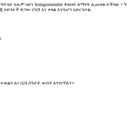
ዳ ላይ ፍጹም በሆነ Instagrammable ቅጽበት ለማየት ሊጠብቁ ይችላሉ ፣ 
 እድገቶች ዋጋው ርካሽ እና ቀላል እንዲሆን አድርጎታል.
ና
ዉልን እና በ24 ሰዓታት ውስጥ እንገናኛለን።