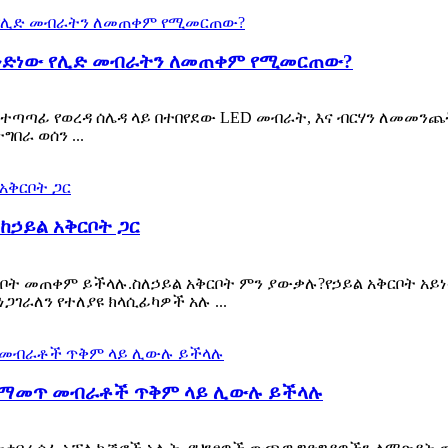
ምንድነው የሊድ መብራትን ለመጠቀም የሚመርጠው?
ባን ተጣጣፊ የወረዳ ሰሌዳ ላይ በተበየደው LED መብራት, እና ብርሃን ለመመን
በራ ወሰን ...
ከኃይል አቅርቦት ጋር
ቅርቦት መጠቀም ይችላሉ.ስለኃይል አቅርቦት ምን ያውቃሉ?የኃይል አቅርቦት አይነ
ጋገራለን የተለያዩ ክላሲፊካዎች አሉ ...
አቀማመጥ መብራቶች ጥቅም ላይ ሊውሉ ይችላሉ