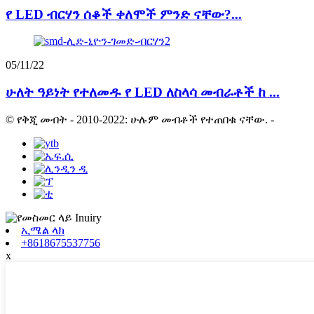
የ LED ብርሃን ሰቆች ቀለሞች ምንድ ናቸው?...
05/11/22
ሁለት ዓይነት የተለመዱ የ LED ለስላሳ መብራቶች ከ ...
© የቅጂ መብት - 2010-2022: ሁሉም መብቶች የተጠበቁ ናቸው.
-
ኢሜል ላክ
+8618675537756
x