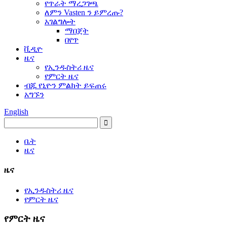
የጥራት ማረጋገጫ
ለምን Vasten ን ይምረጡ?
አገልግሎት
ማበጀት
በየጥ
ቪዲዮ
ዜና
የኢንዱስትሪ ዜና
የምርት ዜና
ብጁ የኒዮን ምልክት ይፍጠሩ
አግኙን
English
ቤት
ዜና
ዜና
የኢንዱስትሪ ዜና
የምርት ዜና
የምርት ዜና