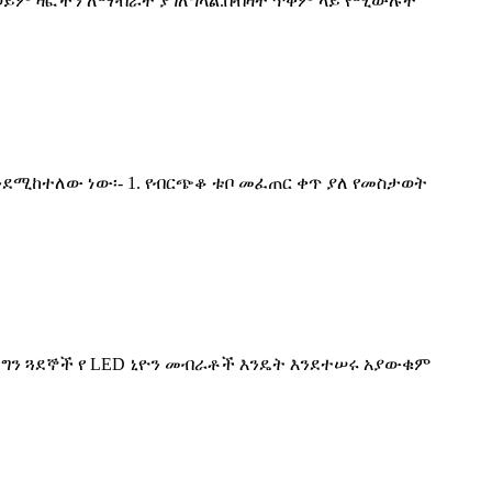
 ወይም ዛፎችን ለማብራት ያገለግላል.በብዛት ጥቅም ላይ የሚውሉት
ንደሚከተለው ነው፡- 1. የብርጭቆ ቱቦ መፈጠር ቀጥ ያለ የመስታወት
 ፣ ግን ጓደኞች የ LED ኒዮን መብራቶች እንዴት እንደተሠሩ አያውቁም