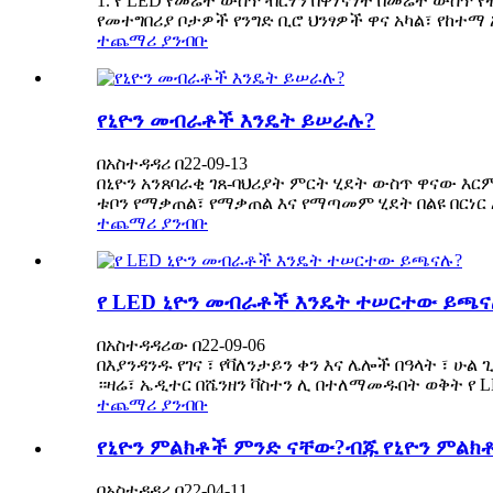
1. የ LED የመሬት ውስጥ ብርሃን በዋነኛነት በመሬት ውስ
የመተግበሪያ ቦታዎች የንግድ ቢሮ ህንፃዎች ዋና አካል፣ የከተማ
ተጨማሪ ያንብቡ
የኒዮን መብራቶች እንዴት ይሠራሉ?
በአስተዳዳሪ በ22-09-13
በኒዮን አንጸባራቂ ገጸ-ባህሪያት ምርት ሂደት ውስጥ ዋናው እ
ቱቦን የማቃጠል፣ የማቃጠል እና የማጣመም ሂደት በልዩ በርነር አ
ተጨማሪ ያንብቡ
የ LED ኒዮን መብራቶች እንዴት ተሠርተው ይጫና
በአስተዳዳሪው በ22-09-06
በእያንዳንዱ የገና ፣ የቫለንታይን ቀን እና ሌሎች በዓላት ፣ ሁ
።ዛሬ፣ ኤዲተር በሼንዘን ቫስተን ሊ በተለማመዱበት ወቅት የ 
ተጨማሪ ያንብቡ
የኒዮን ምልክቶች ምንድ ናቸው?ብጁ የኒዮን ምልክ
በአስተዳዳሪ በ22-04-11