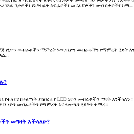
ጥ የተቀበረ ሰፊ አፕሊኬሽኖች አሉት, የህንፃዎች ውጫዊ ግድግዳዎችን ለማጽዳት
 አረንጓዴ ቦታዎች፣ የአትክልት ስፍራዎች፣ መናፈሻዎች፣ ውብ ቦታዎች፣ ኮሜ...
ርምጃ የኒዮን መብራቶችን ማምረት ነው.የኒዮን መብራቶችን የማምረት ሂደት እ
ል...
ሉ?
ል ጊዜ የተለያዩ በቀለማት ያሸበረቁ የ LED ኒዮን መብራቶችን ማየት እንችላለን
LED ኒዮን መብራቶችን የማምረት እና የመጫን ሂደትን ተማረ።
ቶችን መግዛት እችላለሁ?