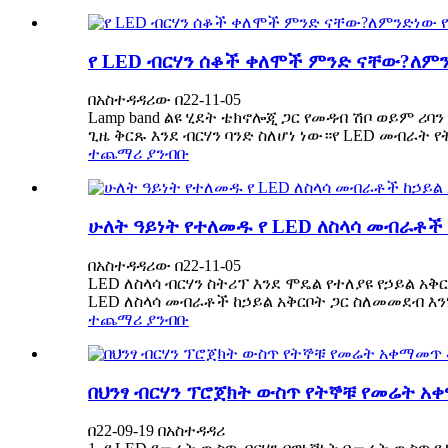
የ LED ብርሃን ሰቆች ቀለሞች ምንድ ናቸው?ለ
በአስተዳዳሪው በ22-11-05
Lamp band ልዩ ሂደት ቴክኖሎጂ ጋር የመዳብ ሽቦ ወይም ሪ
ጊዜ ቅርጹ እንደ ብርሃን ባንድ ስለሆነ ነው።የ LED መብራት የትግ
ተጨማሪ ያንብቡ
ሁለት ዓይነት የተለመዱ የ LED ለስላሳ መብራቶች 
በአስተዳዳሪው በ22-11-05
LED ለስላሳ ብርሃን ስትሪፕ እንደ ሞዴል የተለያዩ የኃይል አ
LED ለስላሳ መብራቶች ከኃይል አቅርቦት ጋር ስለመመደብ እንነ
ተጨማሪ ያንብቡ
በህንፃ ብርሃን ፕሮጀክት ውስጥ የትኞቹ የመሬት 
በ22-09-19 በአስተዳዳሪ