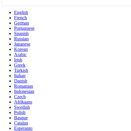
English
French
German
Portuguese
Spanish
Russian
Japanese
Korean
Arabic
Irish
Greek
Turkish
Italian
Danish
Romanian
Indonesian
Czech
Afrikaans
Swedish
Polish
Basque
Catalan
Esperanto