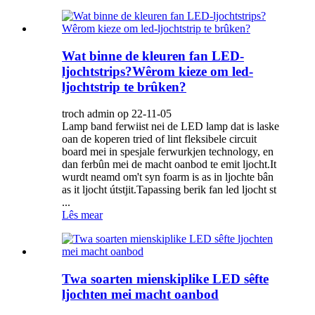
Wat binne de kleuren fan LED-
ljochtstrips?Wêrom kieze om led-
ljochtstrip te brûken?
troch admin op 22-11-05
Lamp band ferwiist nei de LED lamp dat is laske
oan de koperen tried of lint fleksibele circuit
board mei in spesjale ferwurkjen technology, en
dan ferbûn mei de macht oanbod te emit ljocht.It
wurdt neamd om't syn foarm is as in ljochte bân
as it ljocht útstjit.Tapassing berik fan led ljocht st
...
Lês mear
Twa soarten mienskiplike LED sêfte
ljochten mei macht oanbod