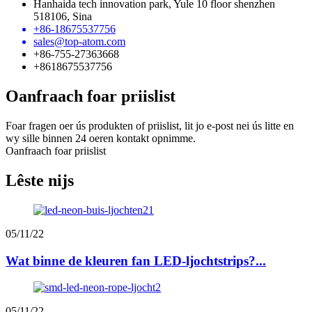
Hanhaida tech innovation park, Yule 10 floor shenzhen
518106, Sina
+86-18675537756
sales@top-atom.com
+86-755-27363668
+8618675537756
Oanfraach foar priislist
Foar fragen oer ús produkten of priislist, lit jo e-post nei ús litte en
wy sille binnen 24 oeren kontakt opnimme.
Oanfraach foar priislist
Lêste nijs
05/11/22
Wat binne de kleuren fan LED-ljochtstrips?...
05/11/22