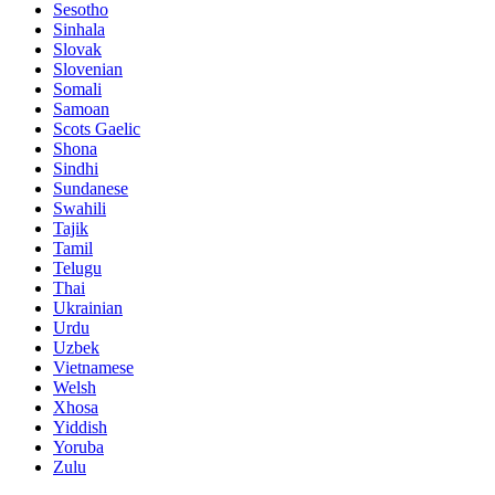
Sesotho
Sinhala
Slovak
Slovenian
Somali
Samoan
Scots Gaelic
Shona
Sindhi
Sundanese
Swahili
Tajik
Tamil
Telugu
Thai
Ukrainian
Urdu
Uzbek
Vietnamese
Welsh
Xhosa
Yiddish
Yoruba
Zulu