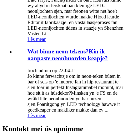
wy ​​​​altyd in ferskaat oan kleurige LED-
neonljochten sjen, mar freonen witte net hoe't
LED-neonljochten wurde makke.Hjoed learde
Editor it fabrikaazje- en ynstallaasjeproses fan
LED-neonljochten tidens in staazje yn Shenzhen
Vasten Li ...
Lês mear
Wat binne neon tekens?Kin ik
oanpaste neonbuorden keapje?
troch admin op 22-04-11
Jo kinne ferwachtsje om in neon-teken bûten in
bar of sels op 'e muorre fan in hip restaurant te
sjen foar in perfekt Instagrammabel momint, mar
hoe sit it as hûsdekor?Minsken yn 'e FS en de
wrâld litte neonbuorden yn har huzen
sjen.Foarútgong yn LED-technology hawwe it
goedkeaper en makliker makke dan ev ...
Lês mear
Kontakt mei ús opnimme