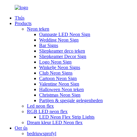
Thús
Products
Neon teken
Oanpaste LED Neon Sign
Wedding Neon Sign
Bar Signs
Sliepkeamer deco teken
Sliepkeamer Decor Sign
Logo Neon Sign
Winkelje Neon Signs
Club Neon Signs
Cartoon Neon Sign
Valentine Neon Sign
Halloween Neon teken
Christmas Neon Sign
Partijen & spesjale gelegenheden
Led neon flex
RGB LED neon flex
LED Neon Flex Strip Lights
Dream kleur LED Neon flex
Oer ús
bedriuwsprofyl