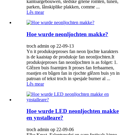
kantoargebouwen, stedske griene romten, tunen,
parken, lânskiplike plakken, comme ...
Lês mear
Hoe wurde neonljochten makke?
troch admin op 22-09-13
Yn it produksjeproses fan neon ljochte karakters
is de kaaistap de produksje fan neonljochten.It
produksjeproses fan neonljochten is as folget: 1.
Glêzen buis foarmjen It proses fan ferbaarnen,
roastjen en bûgen fan in rjochte glêzen buis yn in
patroan of tekst troch in spesjale burner al ...
Lês mear
Hoe wurde LED neonljochten makke
en ynstalleare?
troch admin op 22-09-06
Elke Kryst, Falentynsdei en oare festivals kinne