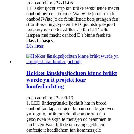
troch admin op 22-11-05
LED sêft ljocht strip kin brûke ferskillende macht
oanbod neffens it model.Wat witte jo oer macht
oanbod?Witte jo de ferskillende betsjuttingen fan
stromforsyningstype en LED-ljochtstrip?Hjoed
prate wy oer de klassifikaasje fan LED sêfte
lampen mei macht oanbod D'r binne ferskate
klassifikaasjes ...
Lês mear
Hokker lânskipsljochten kinne brûkt
wurde yn it projekt foar
bouferljochting
troch admin op 22-09-19
1. LED ûndergrûnske ljocht It hat in breed
oanbod fan tapassingen, benammen begroeven
yn 'e grûn, brûkt om de bûtenmuorren fan
gebouwen te skjin te meitsjen of beammen te
ljochtsjen.Faak brûkte tapassingsgebieten
omfetsje it haadlichem fan kommersjele