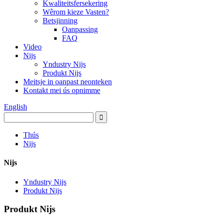
Kwaliteitsfersekering
Wêrom kieze Vasten?
Betsjinning
Oanpassing
FAQ
Video
Nijs
Yndustry Nijs
Produkt Nijs
Meitsje in oanpast neonteken
Kontakt mei ús opnimme
English
Thús
Nijs
Nijs
Yndustry Nijs
Produkt Nijs
Produkt Nijs