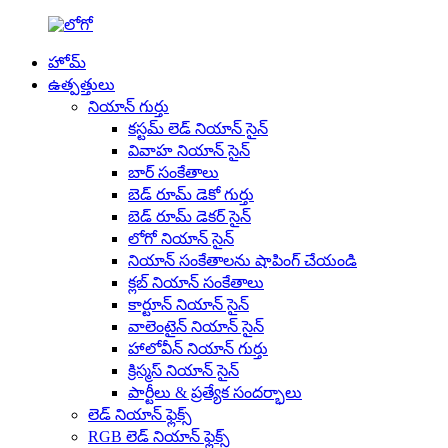
హోమ్
ఉత్పత్తులు
నియాన్ గుర్తు
కస్టమ్ లెడ్ నియాన్ సైన్
వివాహ నియాన్ సైన్
బార్ సంకేతాలు
బెడ్ రూమ్ డెకో గుర్తు
బెడ్ రూమ్ డెకర్ సైన్
లోగో నియాన్ సైన్
నియాన్ సంకేతాలను షాపింగ్ చేయండి
క్లబ్ నియాన్ సంకేతాలు
కార్టూన్ నియాన్ సైన్
వాలెంటైన్ నియాన్ సైన్
హాలోవీన్ నియాన్ గుర్తు
క్రిస్మస్ నియాన్ సైన్
పార్టీలు & ప్రత్యేక సందర్భాలు
లెడ్ నియాన్ ఫ్లెక్స్
RGB లెడ్ నియాన్ ఫ్లెక్స్