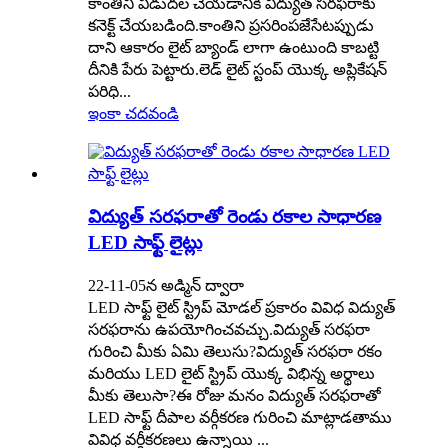
కాంతిని విడుదల చేయడానికి విద్యుత్ సరఫరాకు
కనెక్ట్ చేయబడింది.కాంతిని ప్రసరింపజేసేటప్పుడు
దాని ఆకారం లైట్ బ్యాండ్ లాగా ఉంటుంది కాబట్టి
దీనికి పేరు పెట్టారు.లెడ్ లైట్ స్టంప్ యొక్క అప్లికేషన్
పరిధి...
ఇంకా చదవండి
విద్యుత్ సరఫరాతో రెండు రకాల సాధారణ
LED సాఫ్ట్ లైట్లు
22-11-05న అడ్మిన్ ద్వారా
LED సాఫ్ట్ లైట్ స్ట్రిప్ మోడల్ ప్రకారం వివిధ విద్యుత్
సరఫరాను ఉపయోగించవచ్చు.విద్యుత్ సరఫరా
గురించి మీకు ఏమి తెలుసు?విద్యుత్ సరఫరా రకం
మరియు LED లైట్ స్ట్రిప్ యొక్క విభిన్న అర్థాలు
మీకు తెలుసా?ఈ రోజు మనం విద్యుత్ సరఫరాతో
LED సాఫ్ట్ దీపాల వర్గీకరణ గురించి మాట్లాడతాము
వివిధ వర్గీకరణలు ఉన్నాయి ...