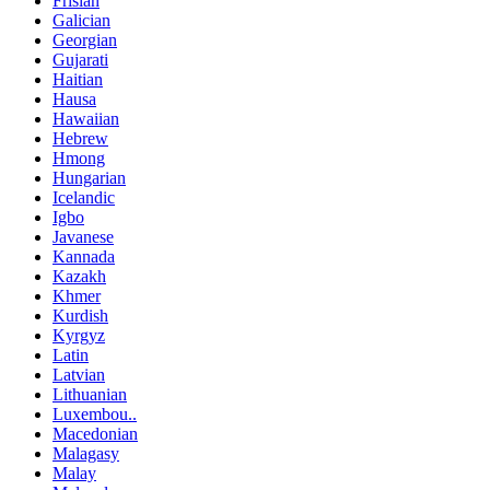
Frisian
Galician
Georgian
Gujarati
Haitian
Hausa
Hawaiian
Hebrew
Hmong
Hungarian
Icelandic
Igbo
Javanese
Kannada
Kazakh
Khmer
Kurdish
Kyrgyz
Latin
Latvian
Lithuanian
Luxembou..
Macedonian
Malagasy
Malay