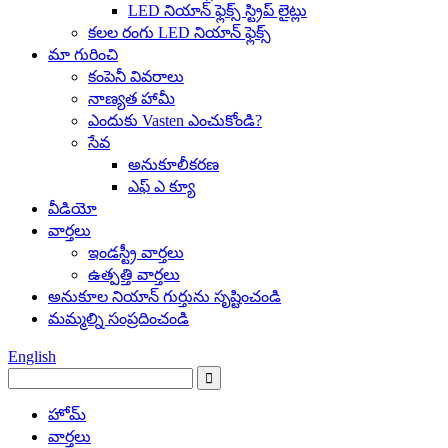
LED నియాన్ ఫ్లెక్స్ స్ట్రిప్ లైట్లు
కలల రంగు LED నియాన్ ఫ్లెక్స్
మా గురించి
కంపెనీ వివరాలు
నాణ్యత హామీ
ఎందుకు Vasten ఎంచుకోండి?
సేవ
అనుకూలీకరణ
ఎఫ్ ఎ క్యూ
వీడియో
వార్తలు
ఇండస్ట్రీ వార్తలు
ఉత్పత్తి వార్తలు
అనుకూల నియాన్ గుర్తును సృష్టించండి
మమ్మల్ని సంప్రదించండి
English
హోమ్
వార్తలు