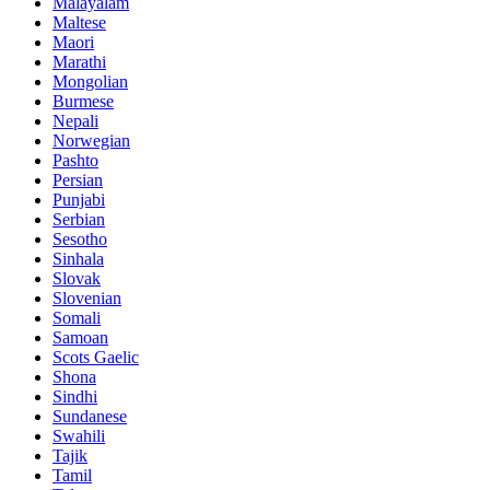
Malayalam
Maltese
Maori
Marathi
Mongolian
Burmese
Nepali
Norwegian
Pashto
Persian
Punjabi
Serbian
Sesotho
Sinhala
Slovak
Slovenian
Somali
Samoan
Scots Gaelic
Shona
Sindhi
Sundanese
Swahili
Tajik
Tamil