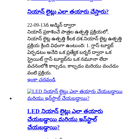
నియాన్ లైట్లు ఎలా తయారు చేస్తారు?
22-09-13న అడ్మిన్ ద్వారా
నియాన్ ప్రకాశించే పాత్రల ఉత్పత్తి ప్రక్రియలో,
నియాన్ లైట్ల ఉత్పత్తి కీలక దశ.నియాన్ లైట్ల ఉత్పత్తి
ప్రక్రియ క్రింది విధంగా ఉంటుంది: 1. గ్లాస్ ట్యూబ్
ఏర్పడటం అనేది ఒక ప్రత్యేక బర్నర్ ద్వారా ఒక
స్ట్రెయిట్ గ్లాస్ ట్యూబ్‌ను ఒక నమూనా లేదా
వచనంలోకి కాల్చడం, కాల్చడం మరియు వంచడం
వంటి ప్రక్రియ.
ఇంకా చదవండి
LED నియాన్ లైట్లు ఎలా తయారు
చేయబడ్డాయి మరియు ఇన్‌స్టాల్
చేయబడ్డాయి?