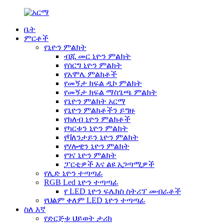
ቤት
ምርቶች
የኒዮን ምልክት
ብጁ መር ኒዮን ምልክት
የሰርግ ኒዮን ምልክት
የአሞሌ ምልክቶች
የመኝታ ክፍል ዲኮ ምልክት
የመኝታ ክፍል ማስጌጫ ምልክት
የኒዮን ምልክት አርማ
የኒዮን ምልክቶችን ይግዙ
የክለብ ኒዮን ምልክቶች
የካርቱን ኒዮን ምልክት
የቫለንታይን ኒዮን ምልክት
የሃሎዊን ኒዮን ምልክት
የገና ኒዮን ምልክት
ፓርቲዎች እና ልዩ አጋጣሚዎች
የሊድ ኒዮን ተጣጣፊ
RGB Led ኒዮን ተጣጣፊ
የ LED ኒዮን ፍሌክስ ስትሪፕ መብራቶች
የህልም ቀለም LED ኒዮን ተጣጣፊ
ስለ እኛ
የድርጅቱ ህይወት ታሪክ