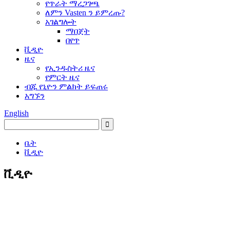
የጥራት ማረጋገጫ
ለምን Vasten ን ይምረጡ?
አገልግሎት
ማበጀት
በየጥ
ቪዲዮ
ዜና
የኢንዱስትሪ ዜና
የምርት ዜና
ብጁ የኒዮን ምልክት ይፍጠሩ
አግኙን
English
ቤት
ቪዲዮ
ቪዲዮ