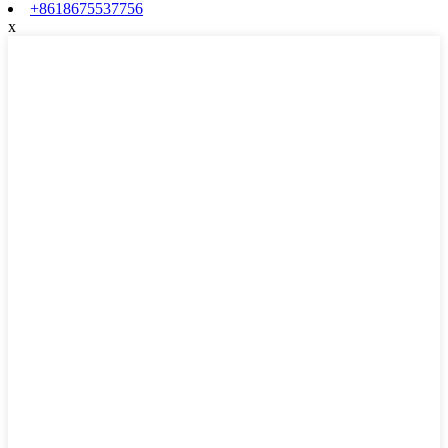
+8618675537756
x