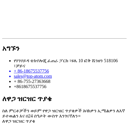
አግኙን
የሃንሃይዳ ቴክኖሎጂ ፈጠራ ፓርክ ፣ዩሌ 10 ፎቅ ሼንዘን 518106
፣ቻይና
+ 86-18675537756
sales@top-atom.com
+ 86-755-27363668
+8618675537756
ለዋጋ ዝርዝር ጥያቄ
ስለ ምርቶቻችን ወይም የዋጋ ዝርዝር ጥያቄዎች እባክዎን ኢሜልዎን ለእኛ
ይተዉልን እና በ24 ሰዓታት ውስጥ እንገናኛለን።
ለዋጋ ዝርዝር ጥያቄ