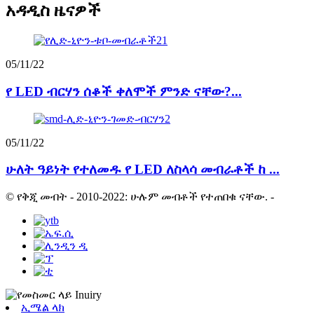
አዳዲስ ዜናዎች
05/11/22
የ LED ብርሃን ሰቆች ቀለሞች ምንድ ናቸው?...
05/11/22
ሁለት ዓይነት የተለመዱ የ LED ለስላሳ መብራቶች ከ ...
© የቅጂ መብት - 2010-2022: ሁሉም መብቶች የተጠበቁ ናቸው.
-
ኢሜል ላክ