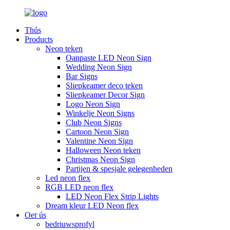
Thús
Products
Neon teken
Oanpaste LED Neon Sign
Wedding Neon Sign
Bar Signs
Sliepkeamer deco teken
Sliepkeamer Decor Sign
Logo Neon Sign
Winkelje Neon Signs
Club Neon Signs
Cartoon Neon Sign
Valentine Neon Sign
Halloween Neon teken
Christmas Neon Sign
Partijen & spesjale gelegenheden
Led neon flex
RGB LED neon flex
LED Neon Flex Strip Lights
Dream kleur LED Neon flex
Oer ús
bedriuwsprofyl