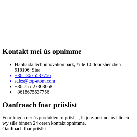
Kontakt mei ús opnimme
Hanhaida tech innovation park, Yule 10 floor shenzhen
518106, Sina
+86-18675537756
sales@top-atom.com
+86-755-27363668
+8618675537756
Oanfraach foar priislist
Foar fragen oer ús produkten of priislist, lit jo e-post nei ús litte en
wy sille binnen 24 oeren kontakt opnimme.
Oanfraach foar priislist