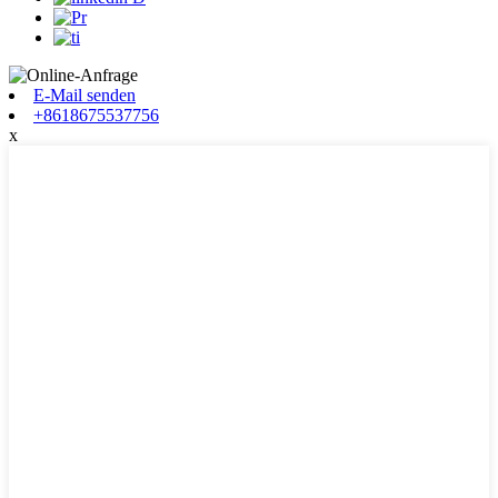
E-Mail senden
+8618675537756
x