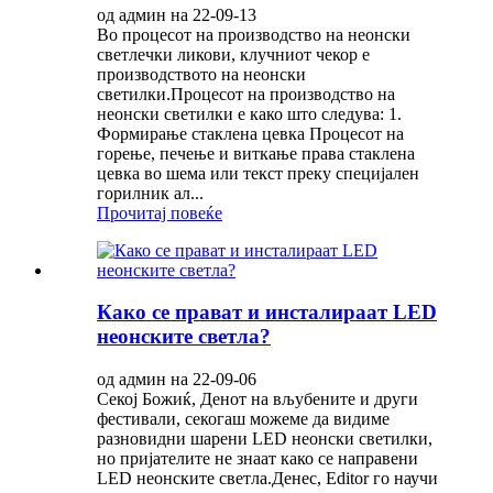
од админ на 22-09-13
Во процесот на производство на неонски
светлечки ликови, клучниот чекор е
производството на неонски
светилки.Процесот на производство на
неонски светилки е како што следува: 1.
Формирање стаклена цевка Процесот на
горење, печење и виткање права стаклена
цевка во шема или текст преку специјален
горилник ал...
Прочитај повеќе
Како се прават и инсталираат LED
неонските светла?
од админ на 22-09-06
Секој Божиќ, Денот на вљубените и други
фестивали, секогаш можеме да видиме
разновидни шарени LED неонски светилки,
но пријателите не знаат како се направени
LED неонските светла.Денес, Editor го научи