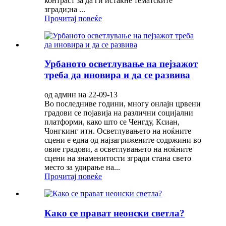
контраст за да ги истакне тематските
згради;на ...
Прочитај повеќе
Урбаното осветлување на пејзажот
треба да иновира и да се развива
од админ на 22-09-13
Во последниве години, многу онлајн црвени
градови се појавија на различни социјални
платформи, како што се Ченгду, Ксиан,
Чонгкинг итн. Осветлувањето на ноќните
сцени е една од најзагрижените содржини во
овие градови, а осветлувањето на ноќните
сцени на знаменитости згради стана свето
место за удирање на...
Прочитај повеќе
Како се прават неонски светла?