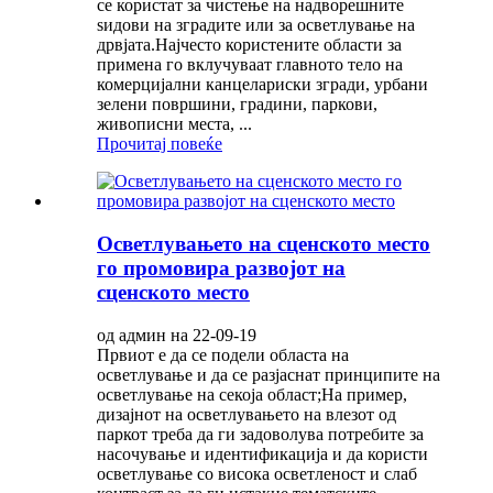
се користат за чистење на надворешните
ѕидови на зградите или за осветлување на
дрвјата.Најчесто користените области за
примена го вклучуваат главното тело на
комерцијални канцелариски згради, урбани
зелени површини, градини, паркови,
живописни места, ...
Прочитај повеќе
Осветлувањето на сценското место
го промовира развојот на
сценското место
од админ на 22-09-19
Првиот е да се подели областа на
осветлување и да се разјаснат принципите на
осветлување на секоја област;На пример,
дизајнот на осветлувањето на влезот од
паркот треба да ги задоволува потребите за
насочување и идентификација и да користи
осветлување со висока осветленост и слаб