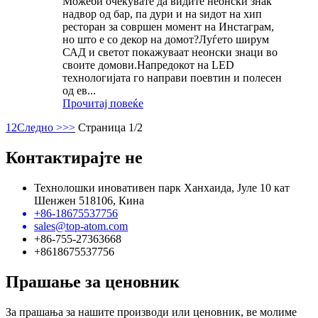
Можеби очекувате да видите неонски знак
надвор од бар, па дури и на ѕидот на хип
ресторан за совршен момент на Инстаграм,
но што е со декор на домот?Луѓето ширум
САД и светот покажуваат неонски знаци во
своите домови.Напредокот на LED
технологијата го направи поевтин и полесен
од ев...
Прочитај повеќе
1
2
Следно >
>>
Страница 1/2
Контактирајте не
Технолошки иновативен парк Ханхаида, Јуле 10 кат
Шенжен 518106, Кина
+86-18675537756
sales@top-atom.com
+86-755-27363668
+8618675537756
Прашање за ценовник
За прашања за нашите производи или ценовник, ве молиме