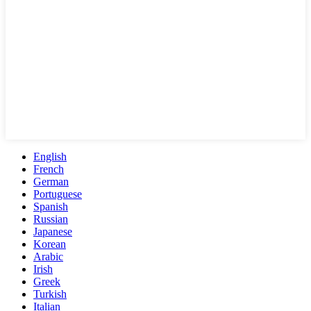
English
French
German
Portuguese
Spanish
Russian
Japanese
Korean
Arabic
Irish
Greek
Turkish
Italian