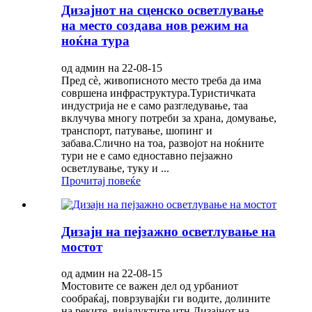
Дизајнот на сценско осветлување
на место создава нов режим на
ноќна тура
од админ на 22-08-15
Пред сè, живописното место треба да има
совршена инфраструктура.Туристичката
индустрија не е само разгледување, таа
вклучува многу потреби за храна, домување,
транспорт, патување, шопинг и
забава.Слично на тоа, развојот на ноќните
тури не е само едноставно пејзажно
осветлување, туку и ...
Прочитај повеќе
Дизајн на пејзажно осветлување на
мостот
од админ на 22-08-15
Мостовите се важен дел од урбаниот
сообраќај, поврзувајќи ги водите, долините
на реките, вијадуктите итн.Дизајнот на