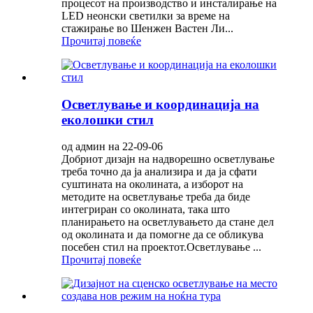
процесот на производство и инсталирање на
LED неонски светилки за време на
стажирање во Шенжен Вастен Ли...
Прочитај повеќе
Осветлување и координација на
еколошки стил
од админ на 22-09-06
Добриот дизајн на надворешно осветлување
треба точно да ја анализира и да ја сфати
суштината на околината, а изборот на
методите на осветлување треба да биде
интегриран со околината, така што
планирањето на осветлувањето да стане дел
од околината и да помогне да се обликува
посебен стил на проектот.Осветлување ...
Прочитај повеќе