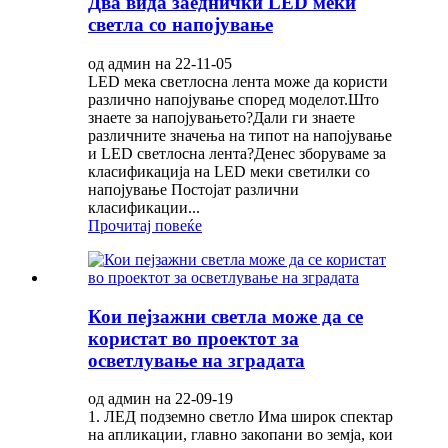
Два вида заеднички LED меки
светла со напојување
од админ на 22-11-05
LED мека светлосна лента може да користи
различно напојување според моделот.Што
знаете за напојувањето?Дали ги знаете
различните значења на типот на напојување
и LED светлосна лента?Денес зборуваме за
класификација на LED меки светилки со
напојување Постојат различни
класификации...
Прочитај повеќе
Кои пејзажни светла може да се
користат во проектот за
осветлување на зградата
од админ на 22-09-19
1. ЛЕД подземно светло Има широк спектар
на апликации, главно закопани во земја, кои