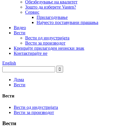
Обезбедување на квалитет
Зошто да изберете Vasten?
Сервис
Прилагодување
Најчесто поставувани прашања
Видео
Вести
Вести од индустријата
Вести за производот
Креирајте прилагоден неонски знак
Контактирајте не
English
Дома
Вести
Вести
Вести од индустријата
Вести за производот
Вести