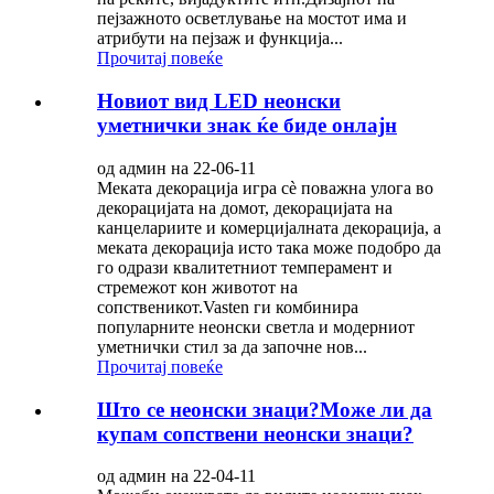
пејзажното осветлување на мостот има и
атрибути на пејзаж и функција...
Прочитај повеќе
Новиот вид LED неонски
уметнички знак ќе биде онлајн
од админ на 22-06-11
Меката декорација игра сè поважна улога во
декорацијата на домот, декорацијата на
канцелариите и комерцијалната декорација, а
меката декорација исто така може подобро да
го одрази квалитетниот темперамент и
стремежот кон животот на
сопственикот.Vasten ги комбинира
популарните неонски светла и модерниот
уметнички стил за да започне нов...
Прочитај повеќе
Што се неонски знаци?Може ли да
купам сопствени неонски знаци?
од админ на 22-04-11