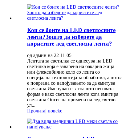
Кои се боите на LED светлосните
ленти?Зошто да изберете да
користите лед светлосна лента?
од админ на 22-11-05
Лентата за светилка се однесува на LED
светилка која е заварена на бакарна жица
или флексибилно коло со лента со
специјална технологија за обработка, а потоа
е поврзана со напојувањето за да емитува
светлина.Именуван е затоа што неговата
форма е како светлосна лента кога емитира
светлина.Опсег на примена на лед светло
ул...
Прочитај повеќе