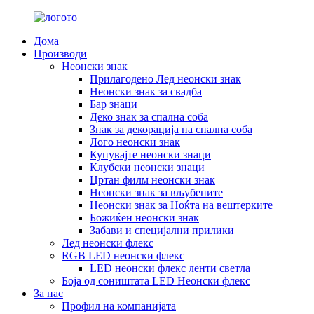
Дома
Производи
Неонски знак
Прилагодено Лед неонски знак
Неонски знак за свадба
Бар знаци
Деко знак за спална соба
Знак за декорација на спална соба
Лого неонски знак
Купувајте неонски знаци
Клубски неонски знаци
Цртан филм неонски знак
Неонски знак за вљубените
Неонски знак за Ноќта на вештерките
Божиќен неонски знак
Забави и специјални прилики
Лед неонски флекс
RGB LED неонски флекс
LED неонски флекс ленти светла
Боја од соништата LED Неонски флекс
За нас
Профил на компанијата