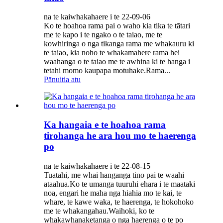
na te kaiwhakahaere i te 22-09-06
Ko te hoahoa rama pai o waho kia tika te tātari
me te kapo i te ngako o te taiao, me te
kowhiringa o nga tikanga rama me whakauru ki
te taiao, kia noho te whakamahere rama hei
waahanga o te taiao me te awhina ki te hanga i
tetahi momo kaupapa motuhake.Rama...
Pānuitia atu
Ka hangaia e te hoahoa rama
tirohanga he ara hou mo te haerenga
po
na te kaiwhakahaere i te 22-08-15
Tuatahi, me whai hanganga tino pai te waahi
ataahua.Ko te umanga tuuruhi ehara i te maataki
noa, engari he maha nga hiahia mo te kai, te
whare, te kawe waka, te haerenga, te hokohoko
me te whakangahau.Waihoki, ko te
whakawhanaketanga o nga haerenga o te po