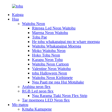
Kainga
Hua
Waitohu Neon
Ritenga Led Neon Waitohu
Marena Neon Waitohu
Tohu Pae
He tohu whakapaipai mo te whare moenga
Waitohu Whakapaipai Moenga
Moko Waitohu Neon
Hoko Tohu Neon
Karapu Neon Tohu
Waitohu Neon Cartoon
Valentine Neon Waitohu
tohu Halloween Neon
Waitohu Neon Kirihimete
Nga Paati me nga Hui Motuhake
Arahina neon flex
RGB Led neon flex
Nga Rarama Tiaki Neon Flex Strip
Tae moemoea LED Neon flex
Mo matou
Kōtaha Kamupene