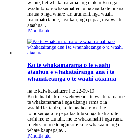
whare, hei whakamarama i nga rakau.Ko nga
waahi tono e whakamahia nuitia ana ko te tinana
matua o nga whare tari arumoni, nga waahi
matomato taone, nga kari, nga papaa, nga waahi
ataahua, ...
Pānuitia atu
Ko te whakamarama o te waahi
ataahua e whakatairanga ana i te
whanaketanga o te waahi ataahua
na te kaiwhakahaere i te 22-09-19
Ko te tuatahi ko te wehewehe i te waahi rama me
te whakamarama i nga tikanga rama o ia
waahi;Hei tauira, ko te hoahoa rama i te
tomokanga o te papa kia tutuki nga hiahia o te
arahi me te tautuhi, me te whakamahi i nga rama
rereke-nui me te ngoikore ki te whakaatu i nga
whare kaupapa;te...
Pānuitia atu