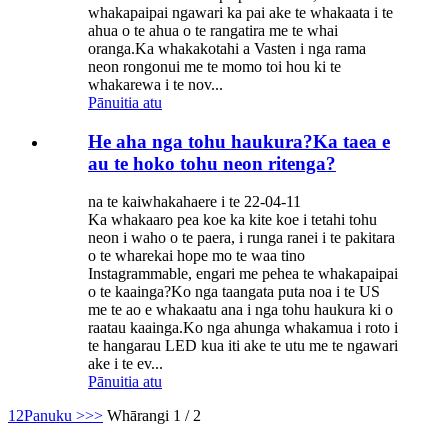
whakapaipai ngawari ka pai ake te whakaata i te
ahua o te ahua o te rangatira me te whai
oranga.Ka whakakotahi a Vasten i nga rama
neon rongonui me te momo toi hou ki te
whakarewa i te nov...
Pānuitia atu
He aha nga tohu haukura?Ka taea e
au te hoko tohu neon ritenga?
na te kaiwhakahaere i te 22-04-11
Ka whakaaro pea koe ka kite koe i tetahi tohu
neon i waho o te paera, i runga ranei i te pakitara
o te wharekai hope mo te waa tino
Instagrammable, engari me pehea te whakapaipai
o te kaainga?Ko nga taangata puta noa i te US
me te ao e whakaatu ana i nga tohu haukura ki o
raatau kaainga.Ko nga ahunga whakamua i roto i
te hangarau LED kua iti ake te utu me te ngawari
ake i te ev...
Pānuitia atu
1
2
Panuku >
>>
Whārangi 1 / 2