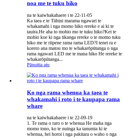
noa me te tuku hiko
na te kaiwhakahaere i te 22-11-05
Ka taea e te Tiihini marama ngawari te
whakamahi i nga momo hiko rereke e ai ki te
tauira.He aha to mohio mo te tuku hiko?Kei te
mohio koe ki nga tikanga rereke o te momo tuku
hiko me te riipene rama rama LED?I tenei ra e
korero ana matou mo te whakarōpūtanga o nga
rama ngawari LED me te mana hiko He rereke te
whakarōpūtanga...
Pānuitia atu
Ko nga rama whenua ka taea te
whakamahi i roto i te kaupapa rama
whare
na te kaiwhakahaere i te 22-09-19
1. Te rama o raro o te whenua He maha nga
momo tono, ko te nuinga ka tanumia ki te
whenua, hei horoi i nga pakitara o waho o nga