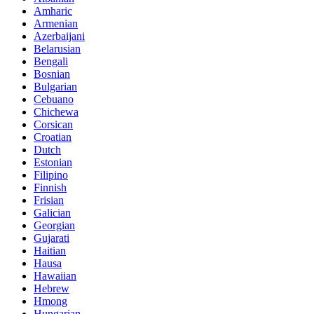
Amharic
Armenian
Azerbaijani
Belarusian
Bengali
Bosnian
Bulgarian
Cebuano
Chichewa
Corsican
Croatian
Dutch
Estonian
Filipino
Finnish
Frisian
Galician
Georgian
Gujarati
Haitian
Hausa
Hawaiian
Hebrew
Hmong
Hungarian