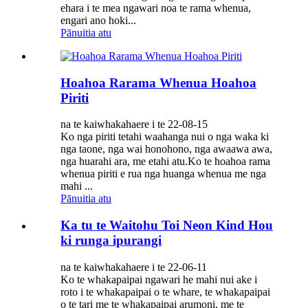
ehara i te mea ngawari noa te rama whenua,
engari ano hoki...
Pānuitia atu
Hoahoa Rarama Whenua Hoahoa
Piriti
na te kaiwhakahaere i te 22-08-15
Ko nga piriti tetahi waahanga nui o nga waka ki
nga taone, nga wai honohono, nga awaawa awa,
nga huarahi ara, me etahi atu.Ko te hoahoa rama
whenua piriti e rua nga huanga whenua me nga
mahi ...
Pānuitia atu
Ka tu te Waitohu Toi Neon Kind Hou
ki runga ipurangi
na te kaiwhakahaere i te 22-06-11
Ko te whakapaipai ngawari he mahi nui ake i
roto i te whakapaipai o te whare, te whakapaipai
o te tari me te whakapaipai arumoni, me te