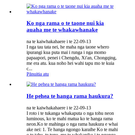
Ko nga rama o te taone nui kia
auaha me te whakawhanake
na te kaiwhakahaere i te 22-09-13
I nga tau tata nei, he maha nga taone whero
ipurangi kua puta mai i runga i nga momo
papaapori, penei i Chengdu, Xi'an, Chongqing,
me era atu. kua noho hei wahi tapu mo te kuia
c...
Pānuitia atu
He pehea te hanga rama haukura?
na te kaiwhakahaere i te 22-09-13
I roto i te tukanga whakaputa o nga tohu neon
luminous, ko te mahi matua ko te hanga rama
neon.Ko te mahinga o nga rama haukura e whai
ake nei: 1. Te hanga ngongo karaihe Ko te mahi
o te tahu, te tunu, me te whakapiko i te ngongo