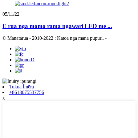
05/11/22
E rua nga momo rama ngawari LED me ...
© Manatārua - 2010-2022 : Katoa nga mana pupuri.
-
Tukua Īmēra
+8618675537756
x