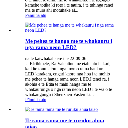
karaehe totika ki roto i te tauira, i te tuhinga ranei
ma te mura ahi motuhake al...
Pānuitia atu
Me pehea te hanga me te whakauru i
nga rama neon LED?
na te kaiwhakahaere i te 22-09-06
Ia Kirihimete, Ra Valentine me etahi atu hakari,
ka kite tonu tatou i nga momo rama haukura
LED karakara, engari kaore nga hoa i te mohio
me pehea te hanga rama neon LED.I tenei ra, i
akohia e te Etita te mahi hanga me te
whakaurunga o nga rama neon LED i te wa o te
whakangungu i Shenzhen Vasten Li...
Pānuitia atu
Te rama rama me te ruruku ahua
taiao