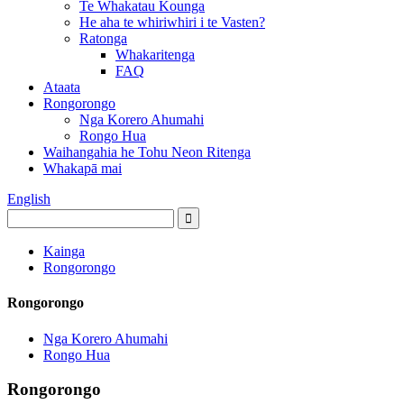
Te Whakatau Kounga
He aha te whiriwhiri i te Vasten?
Ratonga
Whakaritenga
FAQ
Ataata
Rongorongo
Nga Korero Ahumahi
Rongo Hua
Waihangahia he Tohu Neon Ritenga
Whakapā mai
English
Kainga
Rongorongo
Rongorongo
Nga Korero Ahumahi
Rongo Hua
Rongorongo