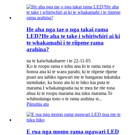
He aha nga tae o nga takai rama
LED?He aha te take i whiriwhiri ai ki
te whakamahi i te riipene rama
arahina?
na te kaiwhakahaere i te 22-11-05
Ko te roopu rama e tohu ana ki te rama rama e
honoa ana ki te waea parahi, ki te riipene rīpene
poari ara iahiko ngawari me te hangarau tukatuka
motuhake, ka hono atu ki te hiko kia puta te
marama.I whakaingoatia na te mea he rite tona
ahua ki te roopu marama ina tuku marama.Te
whānuitanga tono o te rama arahina st...
Pānuitia atu
E rua nga momo rama ngawari LED