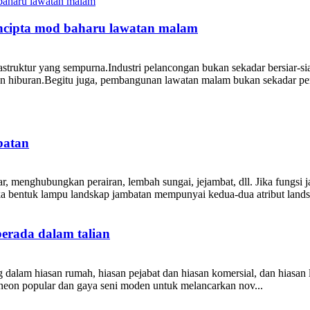
ncipta mod baharu lawatan malam
astruktur yang sempurna.Industri pelancongan bukan sekadar bersiar-s
n hiburan.Begitu juga, pembangunan lawatan malam bukan sekadar pen
batan
ar, menghubungkan perairan, lembah sungai, jejambat, dll. Jika fungsi
 bentuk lampu landskap jambatan mempunyai kedua-dua atribut landsk
erada dalam talian
alam hiasan rumah, hiasan pejabat dan hiasan komersial, dan hiasan l
on popular dan gaya seni moden untuk melancarkan nov...