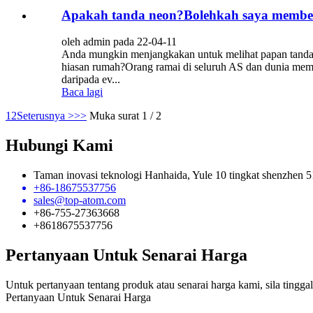
Apakah tanda neon?Bolehkah saya membeli
oleh admin pada 22-04-11
Anda mungkin menjangkakan untuk melihat papan tanda n
hiasan rumah?Orang ramai di seluruh AS dan dunia mem
daripada ev...
Baca lagi
1
2
Seterusnya >
>>
Muka surat 1 / 2
Hubungi Kami
Taman inovasi teknologi Hanhaida, Yule 10 tingkat shenzhen 
+86-18675537756
sales@top-atom.com
+86-755-27363668
+8618675537756
Pertanyaan Untuk Senarai Harga
Untuk pertanyaan tentang produk atau senarai harga kami, sila ting
Pertanyaan Untuk Senarai Harga