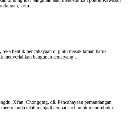
hkan dinding luar bangunan atau mencerahkan pokok.Kawasan
mandangan, kom...
 reka bentuk pencahayaan di pintu masuk taman harus
uk menyerlahkan bangunan tema;yang...
Chengdu, Xi'an, Chongqing, dll. Pencahayaan pemandangan
mercu tanda telah menjadi tempat suci untuk menumbuk c...