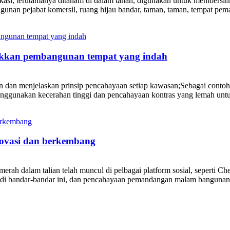
asi, terutamanya ditanam di dalam tanah, digunakan untuk membersi
gunan pejabat komersil, ruang hijau bandar, taman, taman, tempat pe
akkan pembangunan tempat yang indah
dan menjelaskan prinsip pencahayaan setiap kawasan;Sebagai contoh,
ggunakan kecerahan tinggi dan pencahayaan kontras yang lemah unt
novasi dan berkembang
erah dalam talian telah muncul di pelbagai platform sosial, seperti 
n di bandar-bandar ini, dan pencahayaan pemandangan malam bangunan 