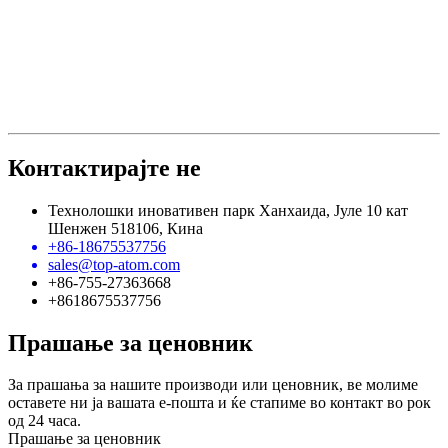
Контактирајте не
Технолошки иновативен парк Ханхаида, Јуле 10 кат
Шенжен 518106, Кина
+86-18675537756
sales@top-atom.com
+86-755-27363668
+8618675537756
Прашање за ценовник
За прашања за нашите производи или ценовник, ве молиме
оставете ни ја вашата е-пошта и ќе стапиме во контакт во рок
од 24 часа.
Прашање за ценовник