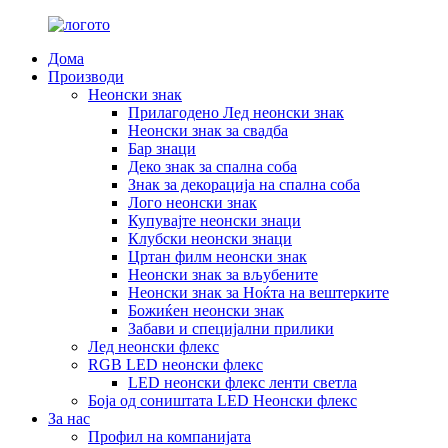
Дома
Производи
Неонски знак
Прилагодено Лед неонски знак
Неонски знак за свадба
Бар знаци
Деко знак за спална соба
Знак за декорација на спална соба
Лого неонски знак
Купувајте неонски знаци
Клубски неонски знаци
Цртан филм неонски знак
Неонски знак за вљубените
Неонски знак за Ноќта на вештерките
Божиќен неонски знак
Забави и специјални прилики
Лед неонски флекс
RGB LED неонски флекс
LED неонски флекс ленти светла
Боја од соништата LED Неонски флекс
За нас
Профил на компанијата