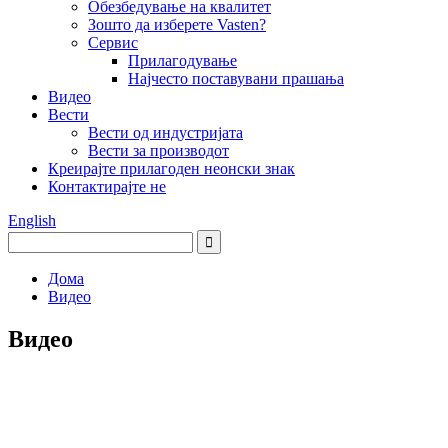
Обезбедување на квалитет
Зошто да изберете Vasten?
Сервис
Прилагодување
Најчесто поставувани прашања
Видео
Вести
Вести од индустријата
Вести за производот
Креирајте прилагоден неонски знак
Контактирајте не
English
Дома
Видео
Видео