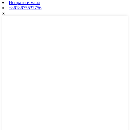
Испрати е-маил
+8618675537756
x