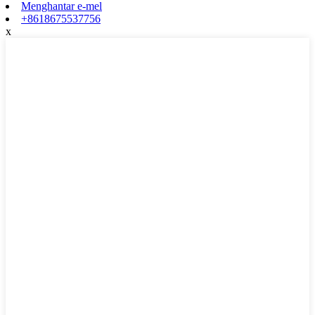
Menghantar e-mel
+8618675537756
x