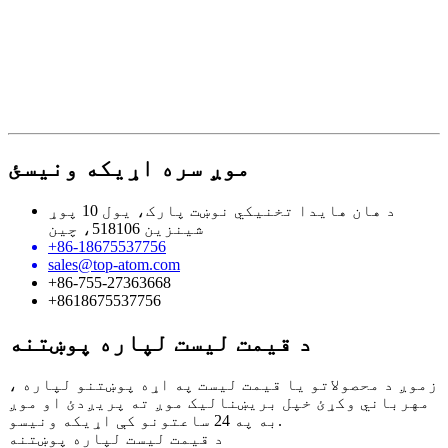
موږ سره اړیکه ونیسئ
د هان هایدا تخنیکي نوښت پارک، یول 10 پوړ
شینزین 518106، چین
+86-18675537756
sales@top-atom.com
+86-755-27363668
+8618675537756
د قیمت لیست لپاره پوښتنه
زموږ د محصولاتو یا قیمت لیست په اړه پوښتنو لپاره ،
مهرباني وکړئ خپل بریښنالیک موږ ته پریږدئ او موږ
به په 24 ساعتونو کې اړیکه ونیسو.
د قیمت لیست لپاره پوښتنه