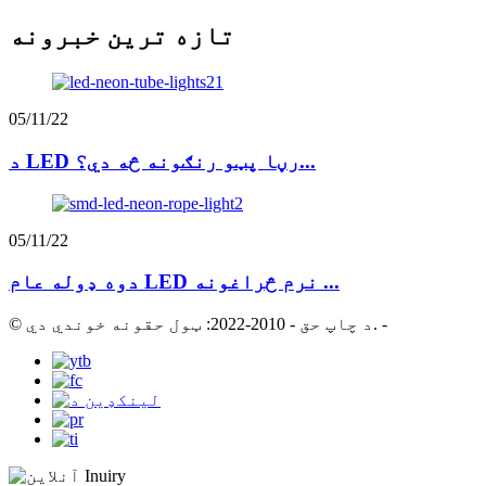
تازه ترین خبرونه
05/11/22
د LED رڼا پټو رنګونه څه دي؟...
05/11/22
دوه ډوله عام LED نرم څراغونه ...
-
© د چاپ حق - 2010-2022: ټول حقونه خوندي دي.