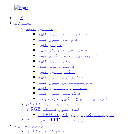
کور
محصولات
د نیون نښه
د ګمرک لیډ نیون نښه
د واده نیون نښه
د بار نښې
د خوب خونه ډیکو نښه
د خوب خونه د سینګار نښه
لوګو نیون نښه
د نیون نښې هټۍ
د کلب نیون نښې
د کارتون نیون نښه
د ویلینټاین نیون نښه
د هالووین نیون نښه
د کرسمس نیون نښه
ګوندونه او ځانګړي فرصتونه
د لیډ نیون فلیکس
د RGB لیډ نیون فلیکس
د LED نیون فلیکس پټې څراغونه
د خوب رنګ LED نیون فلیکس
زموږ په اړه
د شرکت پروفایل