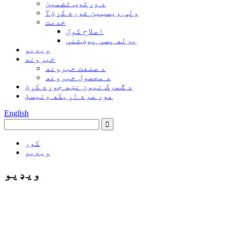
د وړتوب تضمین
ولې ویسټین غوره کړئ؟
خدمت
اصلاح کول
پرله پسې پوښتنې
ویډیو
خبرونه
د صنعت خبرونه
د محصول خبرونه
د ګمرک نیون نښه جوړه کړئ
موږ سره اړیکه ونیسئ
English
کور
ویډیو
ویډیو